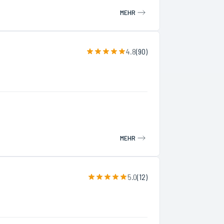
MEHR
4.8
(
90
)
MEHR
5.0
(
12
)