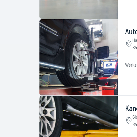
Auto
Ha
84
Werks
Kan
Gl
84