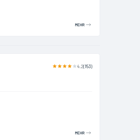
MEHR
4.2
(
153
)
MEHR