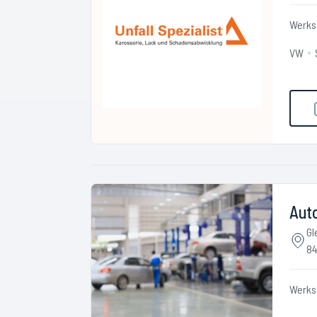
Werks
VW
Auto
Gl
84
Werks