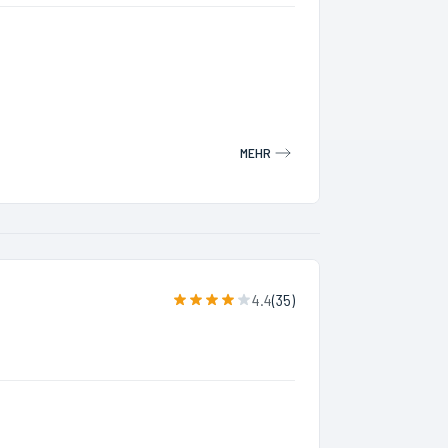
MEHR
4.4
(
35
)