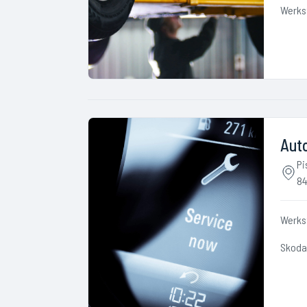
Werks
Aut
Pi
84
Werks
Skoda