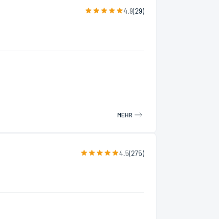
4.9
(
29
)
MEHR
4.5
(
275
)