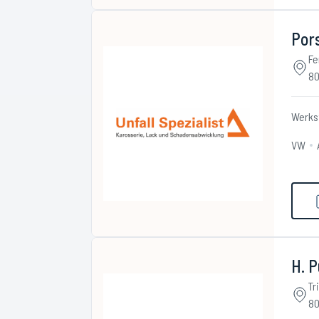
Pors
Fe
80
Werks
VW
H. P
Tr
80