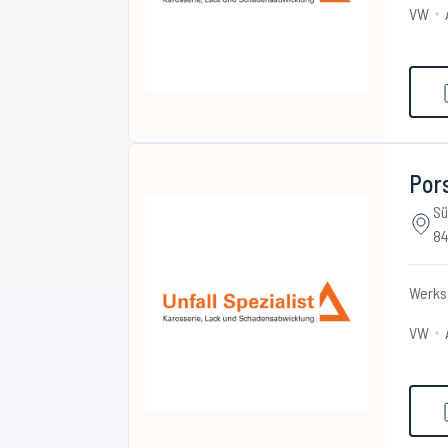
VW
Pors
Sü
84
Werks
VW