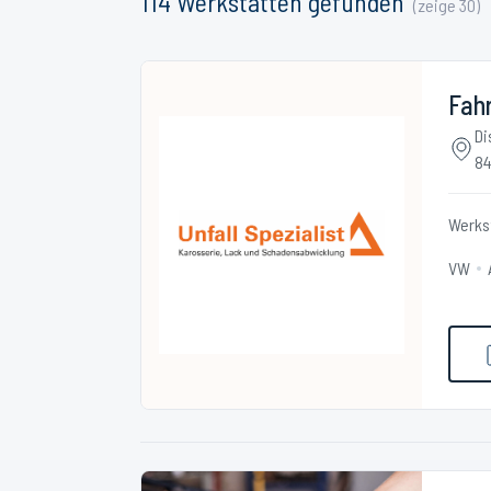
114
Werkstätten
gefunden
(zeige
30
)
Fahr
Di
84
Werks
VW