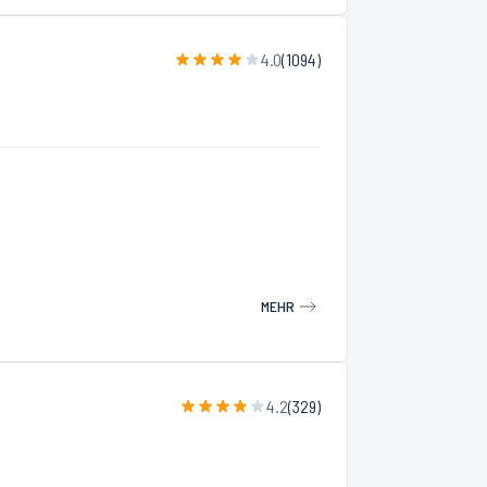
4.0
(
1094
)
MEHR
4.2
(
329
)