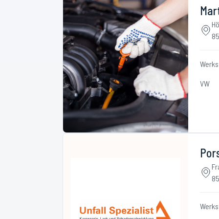
Mart
Hö
85
Werks
VW
Pors
Fr
85
Werks