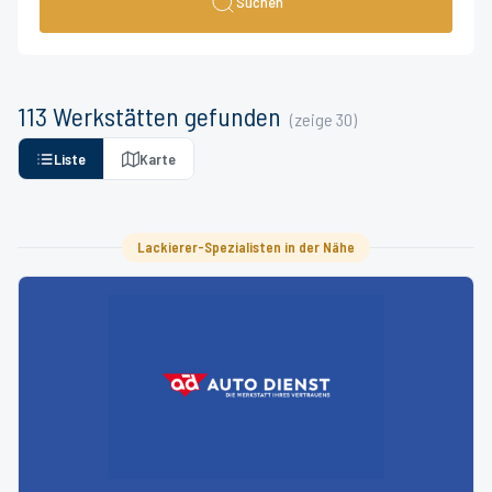
Suchen
113
Werkstätten
gefunden
(zeige
30
)
Liste
Karte
Lackierer-Spezialisten in der Nähe