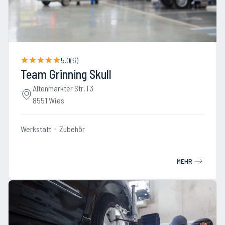
5.0
(
6
)
Team Grinning Skull
Altenmarkter Str. I 3
8551 Wies
Werkstatt
Zubehör
MEHR