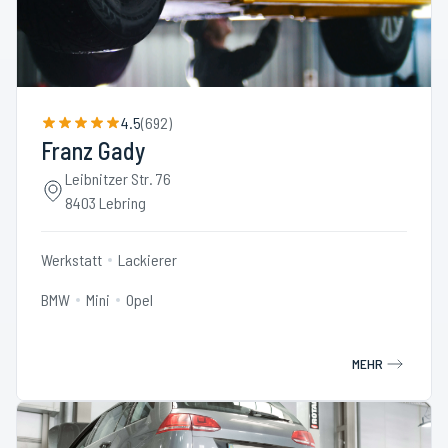
4.5
(
692
)
Franz Gady
Leibnitzer Str. 76
8403 Lebring
Werkstatt
Lackierer
BMW
Mini
Opel
MEHR