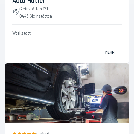
Auto Hüttel
Gleinstätten 171
8443 Gleinstätten
Werkstatt
MEHR
4.8
(
90
)