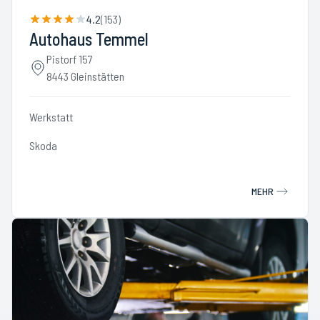
4.2
(
153
)
Autohaus Temmel
Pistorf 157
8443 Gleinstätten
Werkstatt
Skoda
MEHR