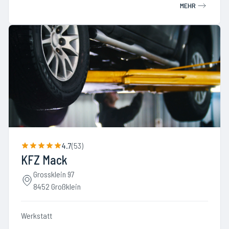
MEHR
4.7
(
53
)
KFZ Mack
Grossklein 97
8452 Großklein
Werkstatt