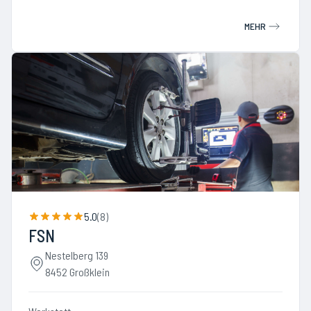
MEHR
5.0
(
8
)
FSN
Nestelberg 139
8452 Großklein