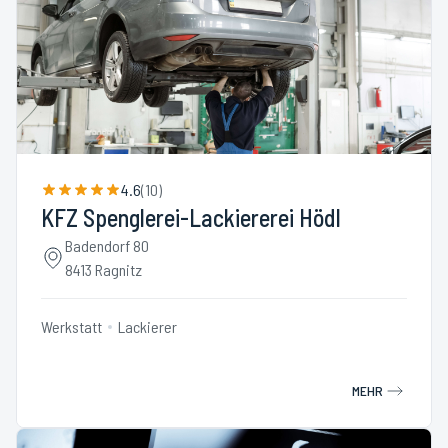
4.6
(
10
)
KFZ Spenglerei-Lackiererei Hödl
Badendorf 80
8413 Ragnitz
Werkstatt
Lackierer
MEHR