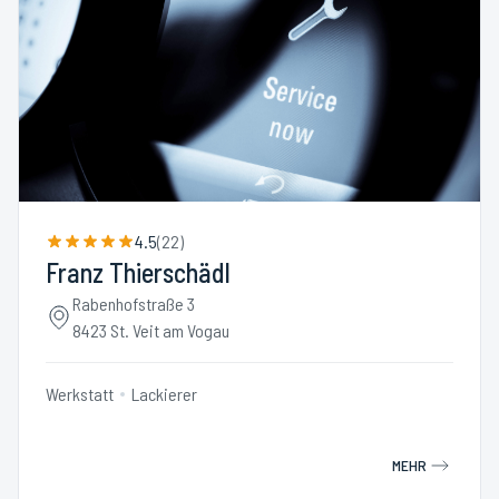
4.5
(
22
)
Franz Thierschädl
Rabenhofstraße 3
8423 St. Veit am Vogau
Werkstatt
Lackierer
MEHR