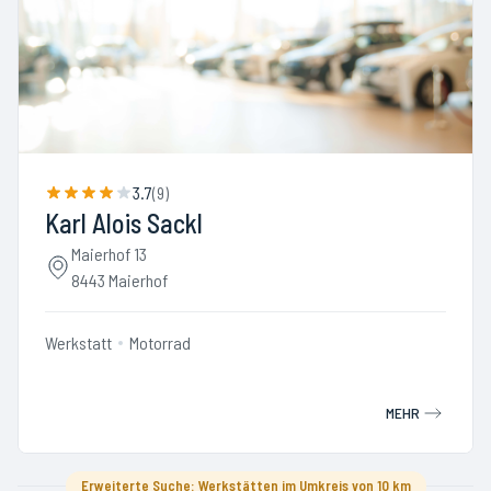
3.7
(
9
)
Karl Alois Sackl
Maierhof 13
8443 Maierhof
Werkstatt
Motorrad
MEHR
Erweiterte Suche: Werkstätten im Umkreis von 10 km