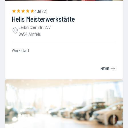
4.8
(
22
)
Helis Meisterwerkstätte
Leibnitzer Str. 277
8454 Arnfels
Werkstatt
MEHR