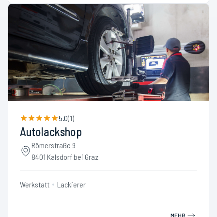
5.0
(
1
)
Autolackshop
Römerstraße 9
8401 Kalsdorf bei Graz
Werkstatt
Lackierer
MEHR