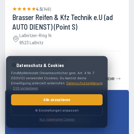
4.5
(
148
)
Brasser Reifen & Kfz Technik e.U (ad
AUTO DIENST) (Point S)
Laßnitzer-Ring 14
8523 Laßnitz
Werkstatt
Reifen
Zubehör
🍪
Datenschutz & Cookies
FindMyWerkstatt (Verantwortlicher gem. Art. 4 Nr. 7
DSGVO) verwendet Cookies. Du kannst deine
MEHR
Einwilligung jederzeit widerrufen.
Datenschutzerklärung
·
DSB kontaktieren
Alle akzeptieren
⚙️ Einstellungen anpassen
Nur notwendige Cookies