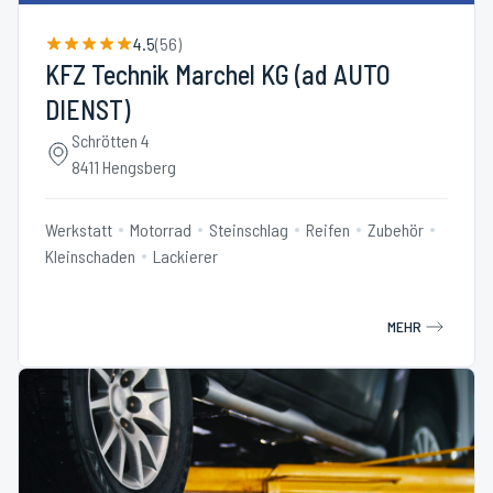
4.5
(
56
)
KFZ Technik Marchel KG (ad AUTO
DIENST)
Schrötten 4
8411 Hengsberg
Werkstatt
Motorrad
Steinschlag
Reifen
Zubehör
Kleinschaden
Lackierer
MEHR