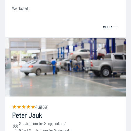
Werkstatt
MEHR
4.8
(
68
)
Peter Jauk
St. Johann im Saggautal 2
8453 St. Johann im Saggautal