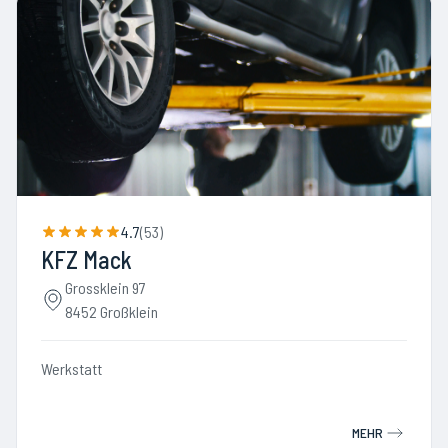
4.7
(
53
)
KFZ Mack
Grossklein 97
8452 Großklein
Werkstatt
MEHR