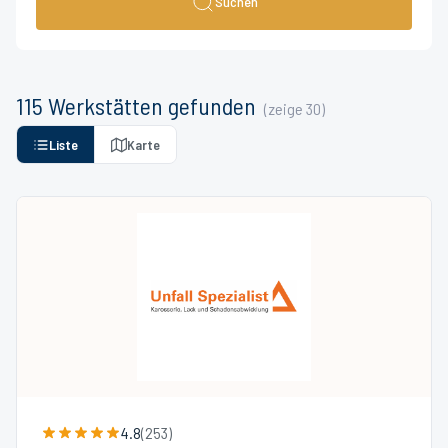
Suchen
115
Werkstätten
gefunden
(zeige
30
)
Liste
Karte
4.8
(
253
)