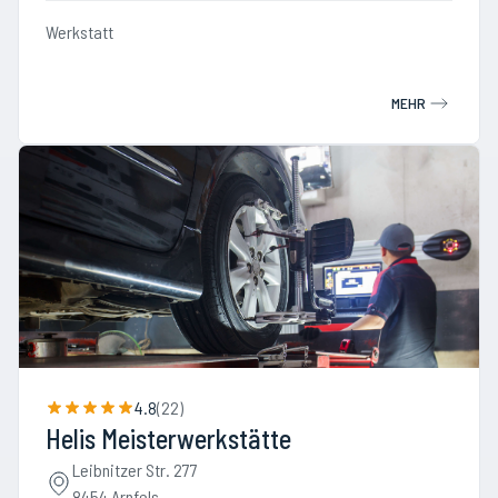
Werkstatt
MEHR
4.8
(
22
)
Helis Meisterwerkstätte
Leibnitzer Str. 277
8454 Arnfels