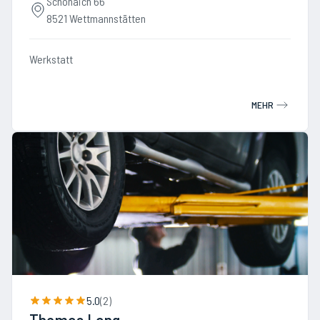
Schönaich 66
8521 Wettmannstätten
Werkstatt
MEHR
5.0
(
2
)