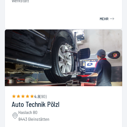
Werkstatt
MEHR
4.8
(
90
)
Auto Technik Pölzl
Haslach 80
8443 Gleinstätten