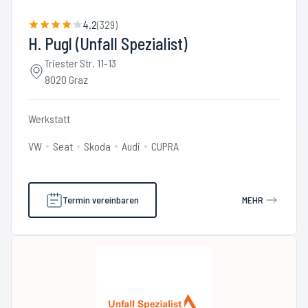
4.2
(
329
)
H. Pugl (Unfall Spezialist)
Triester Str. 11-13
8020 Graz
Werkstatt
VW
Seat
Skoda
Audi
CUPRA
Termin vereinbaren
MEHR