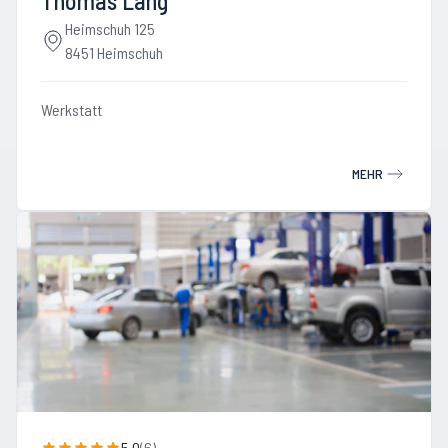
Thomas Lang
Heimschuh 125
8451 Heimschuh
Werkstatt
MEHR
5.0
(
6
)