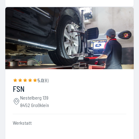
5.0
(
8
)
FSN
Nestelberg 139
8452 Großklein
Werkstatt