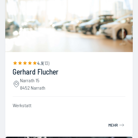
4.9
(
13
)
Gerhard Flucher
Narrath 15
8452 Narrath
Werkstatt
MEHR