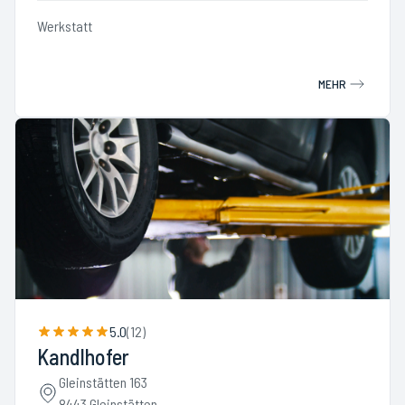
Werkstatt
MEHR
5.0
(
12
)
Kandlhofer
Gleinstätten 163
8443 Gleinstätten