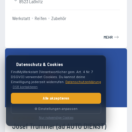
8523 Laßnitz
Werkstatt
Reifen
Zubehör
MEHR
🍪
Datenschutz & Cookies
FindMyWerkstatt (Verantwortlicher gem. Art. 4 Nr. 7
DSGVO) verwendet Cookies. Du kannst deine
Einwilligung jederzeit widerrufen.
Datenschutzerklärung
·
DSB kontaktieren
Alle akzeptieren
⚙️ Einstellungen anpassen
4.5
(
117
)
Nur notwendige Cookies
Josef Trummer (ad AUTO DIENST)