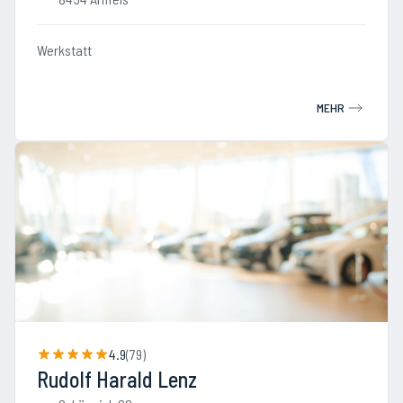
Werkstatt
MEHR
4.9
(
79
)
Rudolf Harald Lenz