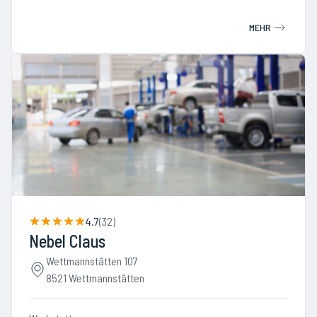
MEHR
4.7
(
32
)
Nebel Claus
Wettmannstätten 107
8521 Wettmannstätten