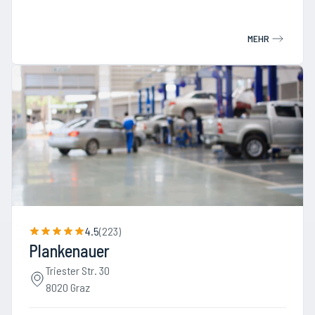
MEHR
4.5
(
223
)
Plankenauer
Triester Str. 30
8020 Graz