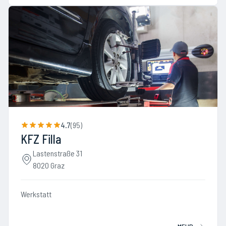
4.7
(
95
)
KFZ Filla
Lastenstraße 31
8020 Graz
Werkstatt