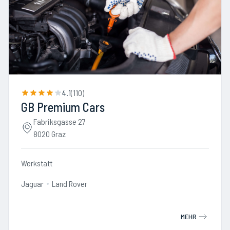
4.1
(
110
)
GB Premium Cars
Fabriksgasse 27
8020 Graz
Werkstatt
Jaguar
Land Rover
MEHR