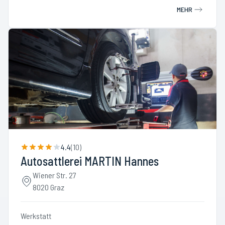
MEHR
4.4
(
10
)
Autosattlerei MARTIN Hannes
Wiener Str. 27
8020 Graz
Werkstatt