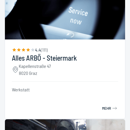
4.4
(
111
)
Alles ARBÖ - Steiermark
Kapellenstraße 47
8020 Graz
Werkstatt
MEHR