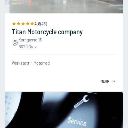
4.8
(
43
)
Titan Motorcycle company
Korngasse 13
8020 Graz
Werkstatt
Motorrad
MEHR