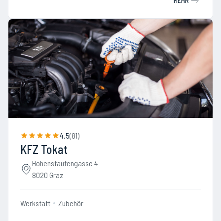
MEHR
4.5
(
81
)
KFZ Tokat
Hohenstaufengasse 4
8020 Graz
Werkstatt
Zubehör