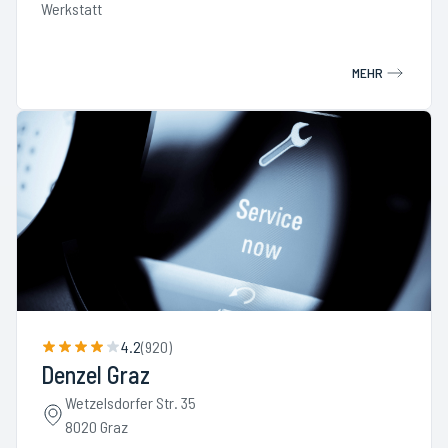
Werkstatt
MEHR
4.2
(
920
)
Denzel Graz
Wetzelsdorfer Str. 35
8020 Graz