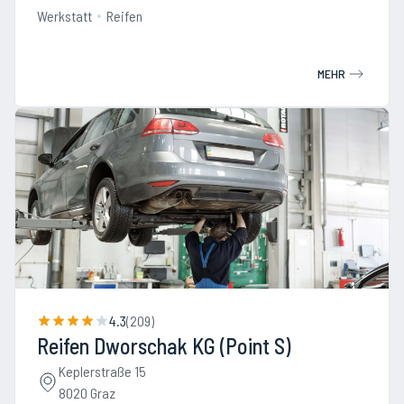
Werkstatt
Reifen
MEHR
4.3
(
209
)
Reifen Dworschak KG (Point S)
Keplerstraße 15
8020 Graz