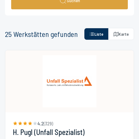
Suchen
25
Werkstätten
gefunden
Liste
Karte
4.2
(
329
)
H. Pugl (Unfall Spezialist)