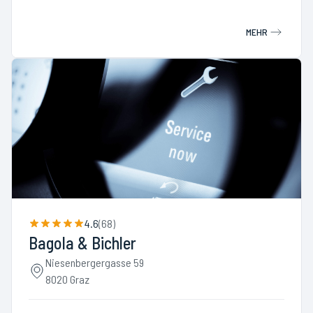
MEHR
4.6
(
68
)
Bagola & Bichler
Niesenbergergasse 59
8020 Graz