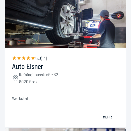
5.0
(
13
)
Auto Elsner
Reininghausstraße 32
8020 Graz
Werkstatt
MEHR