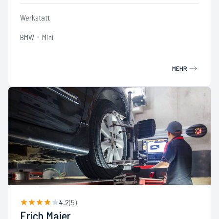
Werkstatt
BMW
Mini
MEHR
4.2
(
5
)
Erich Maier