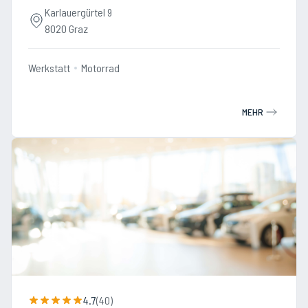
Karlauergürtel 9
8020 Graz
Werkstatt
Motorrad
MEHR
4.7
(
40
)