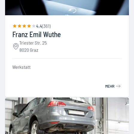
4.4
(
361
)
Franz Emil Wuthe
Triester Str. 25
8020 Graz
Werkstatt
MEHR