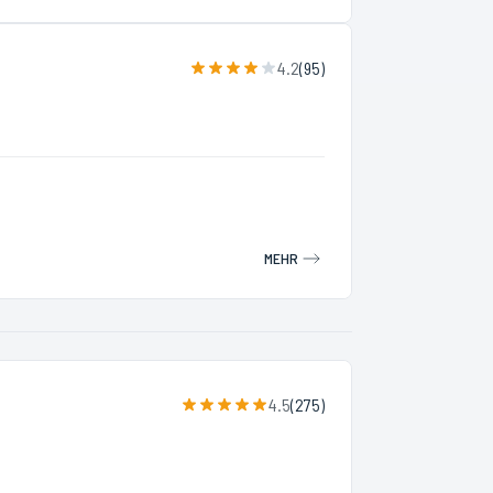
4.2
(
95
)
MEHR
4.5
(
275
)