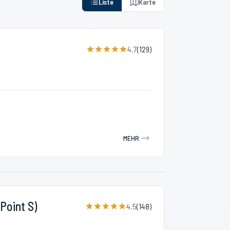
Liste
Karte
4.7
(
129
)
MEHR
Point S)
4.5
(
148
)