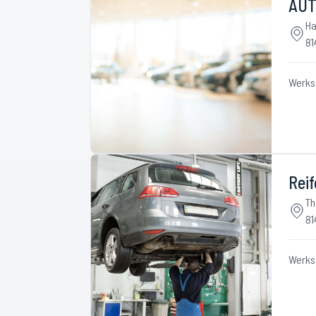
AUT
Ha
81
Werks
Rei
Th
81
Werks