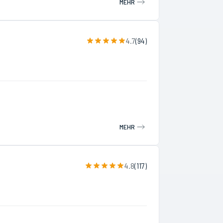
MEHR
4.7
(
94
)
MEHR
4.8
(
117
)