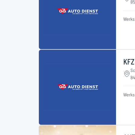
85
Werks
KFZ
Sc
84
Werks