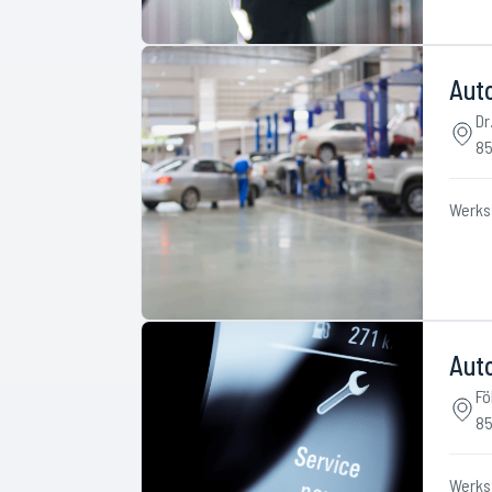
Aut
Dr
85
Werks
Aut
Fö
85
Werks