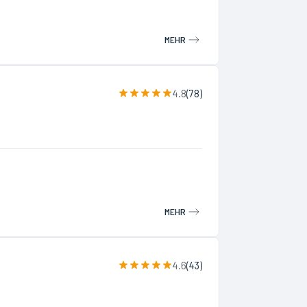
MEHR
4.8
(
78
)
MEHR
4.6
(
43
)