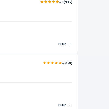
4.6
(
985
)
MEHR
4.8
(
81
)
MEHR