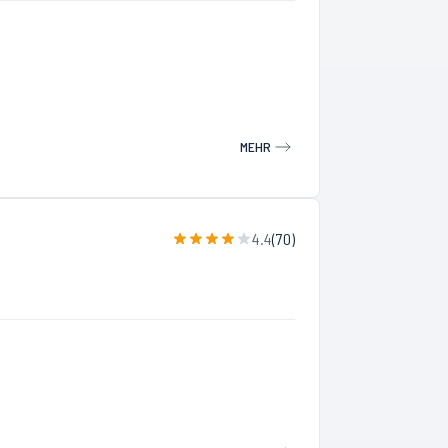
MEHR
4.4
(
70
)