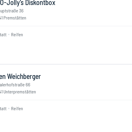
O-Jolly's Diskontbox
uptstraße 36
41 Premstätten
tatt
Reifen
fen Weichberger
alerhofstraße 66
41 Unterpremstätten
tatt
Reifen