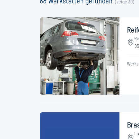
88
Werkstätten
gefunden
(zeige
30
)
Rei
Ra
85
Werks
Bras
La