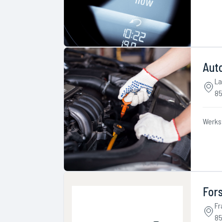
Aut
La
85
Werks
Fors
Fr
85