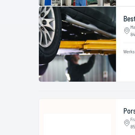
Best
Ma
84
Werks
Pors
Fr
85