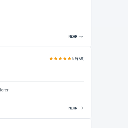
MEHR
4.5
(
56
)
ierer
MEHR