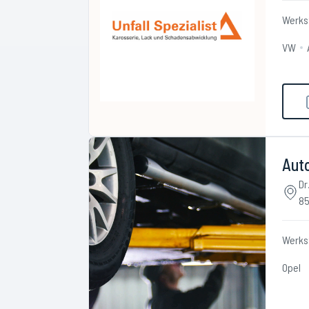
Werks
VW
Aut
Dr
85
Werks
Opel