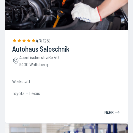
4.7
(
125
)
Autohaus Saloschnik
Auenfischerstraße 40
9400 Wolfsberg
Werkstatt
Toyota
Lexus
MEHR