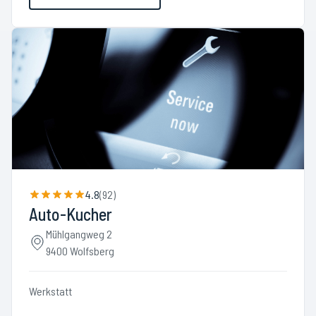
4.8
(
92
)
Auto-Kucher
Mühlgangweg 2
9400 Wolfsberg
Werkstatt