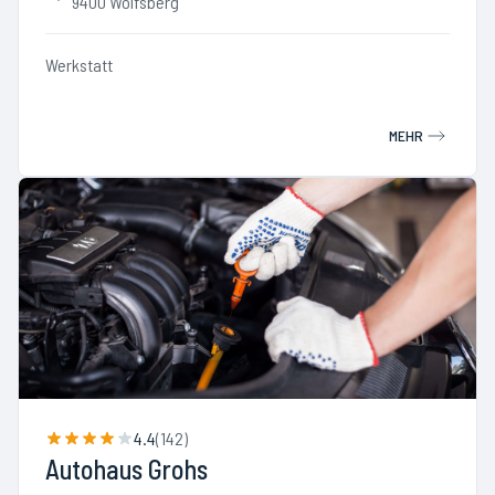
9400 Wolfsberg
Werkstatt
MEHR
4.4
(
142
)
Autohaus Grohs