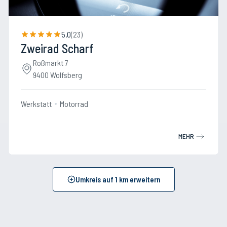
5.0
(
23
)
Zweirad Scharf
Roßmarkt 7
9400 Wolfsberg
Werkstatt
Motorrad
MEHR
Umkreis auf
1
km erweitern