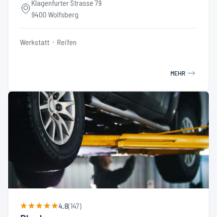
Klagenfurter Strasse 79
9400 Wolfsberg
Werkstatt
Reifen
MEHR
4.8
(
147
)