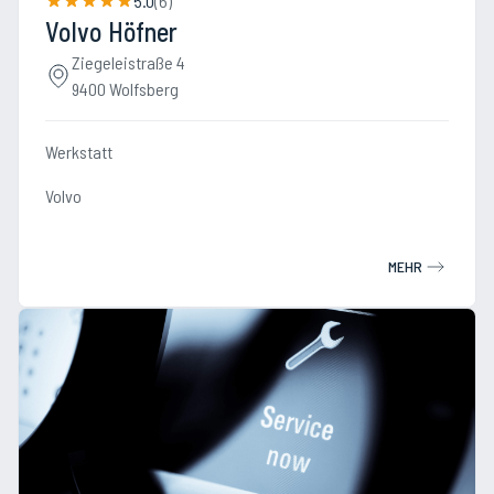
5.0
(
6
)
Volvo Höfner
Ziegeleistraße 4
9400 Wolfsberg
Werkstatt
Volvo
MEHR