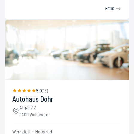
MEHR
5.0
(
13
)
Autohaus Dohr
Allgäu 32
9400 Wolfsberg
Werkstatt
Motorrad