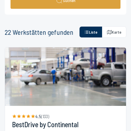
Suchen
22
Werkstätten
gefunden
Liste
Karte
4.5
(
133
)
BestDrive by Continental