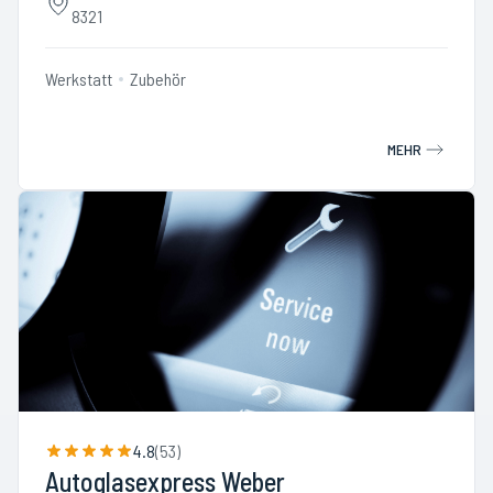
8321
Werkstatt
Zubehör
MEHR
4.8
(
53
)
Autoglasexpress Weber