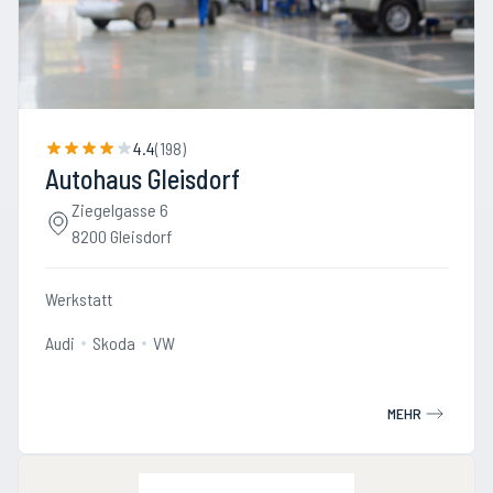
4.4
(
198
)
Autohaus Gleisdorf
Ziegelgasse 6
8200 Gleisdorf
Werkstatt
Audi
Skoda
VW
MEHR