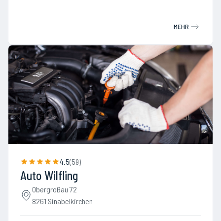
MEHR
4.5
(
59
)
Auto Wilfling
Obergroßau 72
8261 Sinabelkirchen