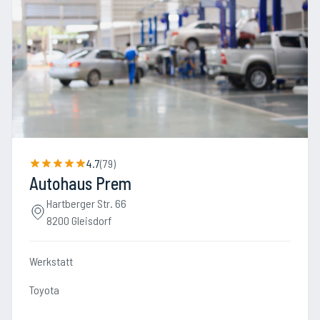
4.7
(
79
)
Autohaus Prem
Hartberger Str. 66
8200 Gleisdorf
Werkstatt
Toyota