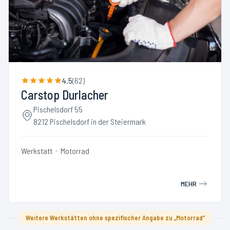
4.5
(
62
)
Carstop Durlacher
Pischelsdorf 55
8212 Pischelsdorf in der Steiermark
Werkstatt
Motorrad
MEHR
Weitere Werkstätten ohne spezifischer Angabe zu „Motorrad“