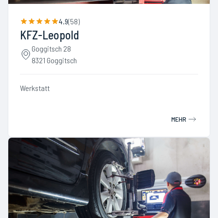
4.9
(
58
)
KFZ-Leopold
Goggitsch 28
8321 Goggitsch
Werkstatt
MEHR