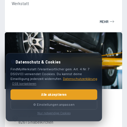
Werkstatt
MEHR
🍪
Datenschutz & Cookies
FindMyWerkstatt (Verantwortlicher gem. Art. 4 Nr. 7
DSGVO) verwendet Cookies. Du kannst deine
Einwilligung jederzeit widerrufen.
Datenschutzerklärung
·
DSB kontaktieren
Alle akzeptieren
4.7
(
95
)
⚙️ Einstellungen anpassen
KFZ Timischl
Nur notwendige Cookies
Untergroßau 278
8261 Sinabelkirchen