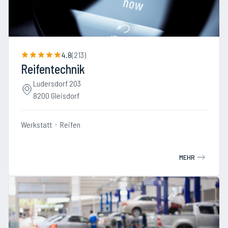
4.8
(
213
)
Reifentechnik
Ludersdorf 203
8200 Gleisdorf
Werkstatt
Reifen
MEHR