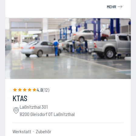
MEHR
4.8
(
12
)
KTAS
Laßnitzthal 301
8200 Gleisdorf OT Laßnitzthal
Werkstatt
Zubehör