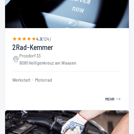
4.9
(
124
)
2Rad-Kemmer
Prosdorf 33
8081 Heiligenkreuz am Waasen
Werkstatt
Motorrad
MEHR