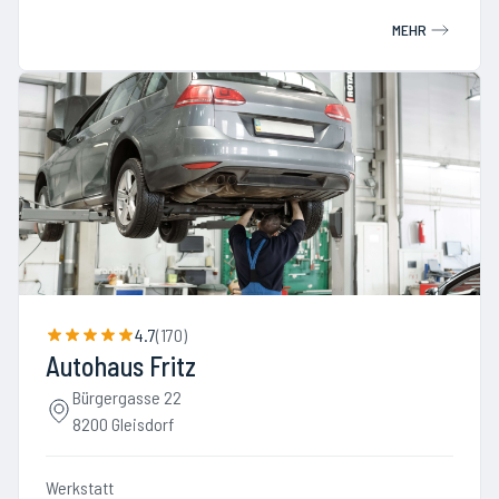
MEHR
4.7
(
170
)
Autohaus Fritz
Bürgergasse 22
8200 Gleisdorf
Werkstatt