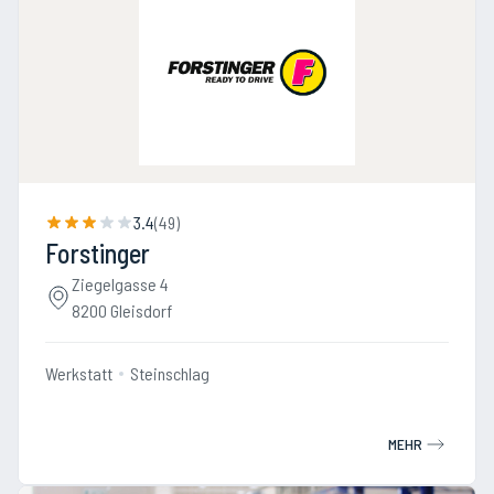
3.4
(
49
)
Forstinger
Ziegelgasse 4
8200 Gleisdorf
Werkstatt
Steinschlag
MEHR