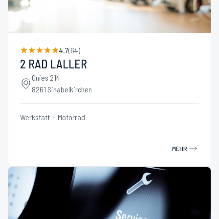
4.7
(
64
)
2 RAD LALLER
Gnies 214
8261 Sinabelkirchen
Werkstatt
Motorrad
MEHR