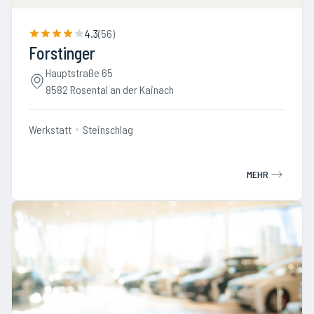
4.3
(
56
)
Forstinger
Hauptstraße 65
8582 Rosental an der Kainach
Werkstatt
Steinschlag
MEHR