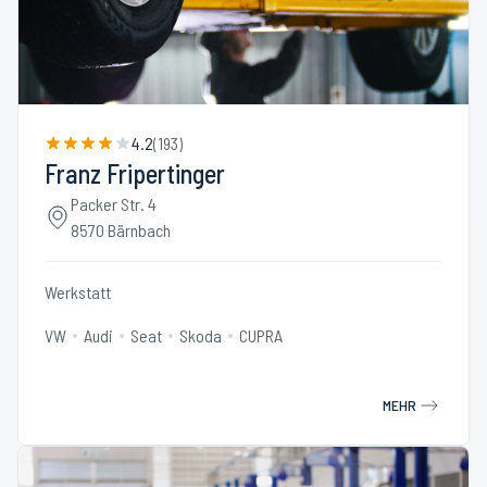
4.2
(
193
)
Franz Fripertinger
Packer Str. 4
8570 Bärnbach
Werkstatt
VW
Audi
Seat
Skoda
CUPRA
MEHR