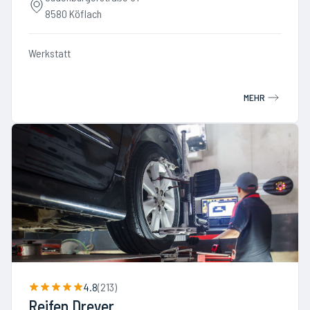
8580 Köflach
Werkstatt
MEHR
4.8
(
213
)
Reifen Dreyer