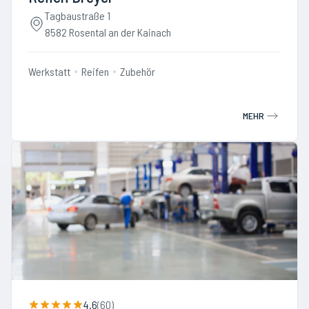
Tagbaustraße 1
8582 Rosental an der Kainach
Werkstatt
Reifen
Zubehör
MEHR
4.6
(
60
)