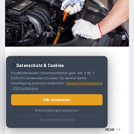
4.3
(
28
)
Opel Voitsberg
🍪
Datenschutz & Cookies
FindMyWerkstatt (Verantwortlicher gem. Art. 4 Nr. 7
Grazer Vorstadt 130
DSGVO) verwendet Cookies. Du kannst deine
8570 Voitsberg
Einwilligung jederzeit widerrufen.
Datenschutzerklärung
·
DSB kontaktieren
Werkstatt
Alle akzeptieren
Opel
⚙️ Einstellungen anpassen
Nur notwendige Cookies
MEHR