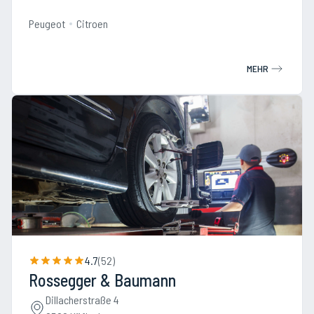
Peugeot
Citroen
MEHR
4.7
(
52
)
Rossegger & Baumann
Dillacherstraße 4