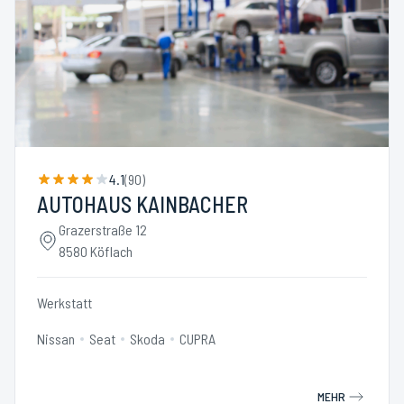
4.1
(
90
)
AUTOHAUS KAINBACHER
Grazerstraße 12
8580 Köflach
Werkstatt
Nissan
Seat
Skoda
CUPRA
MEHR