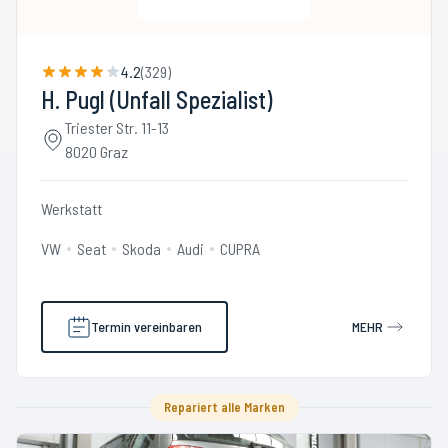
4.2
(
329
)
H. Pugl (Unfall Spezialist)
Triester Str. 11-13
8020 Graz
Werkstatt
VW
Seat
Skoda
Audi
CUPRA
Termin vereinbaren
MEHR
Repariert alle Marken