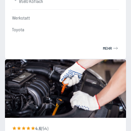
8580 Köflach
Werkstatt
Toyota
MEHR
4.6
(
54
)