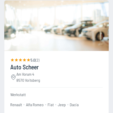
5.0
(
2
)
Auto Scheer
Am Vorum 4
8570 Voitsberg
Werkstatt
Renault
Alfa Romeo
Fiat
Jeep
Dacia