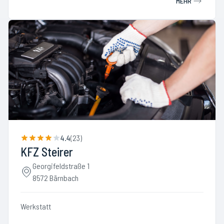
MEHR
4.4
(
23
)
KFZ Steirer
Georgifeldstraße 1
8572 Bärnbach
Werkstatt