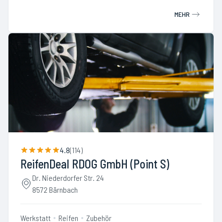
MEHR
4.8
(
114
)
ReifenDeal RDOG GmbH (Point S)
Dr. Niederdorfer Str. 24
8572 Bärnbach
Werkstatt
Reifen
Zubehör