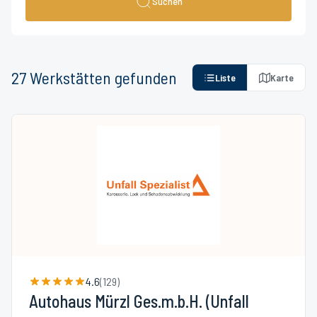
Suchen
27
Werkstätten
gefunden
Liste
Karte
4.6
(
129
)
Autohaus Mürzl Ges.m.b.H. (Unfall