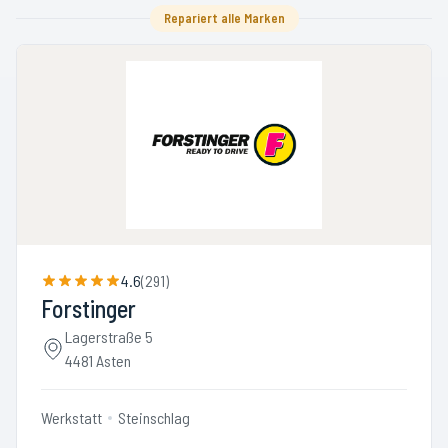
Repariert alle Marken
4.6
(
291
)
Forstinger
Lagerstraße 5
4481 Asten
Werkstatt
Steinschlag