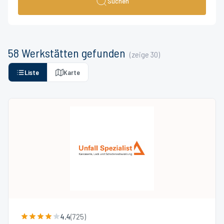
Suchen
58
Werkstätten
gefunden
(zeige
30
)
Liste
Karte
4.4
(
725
)