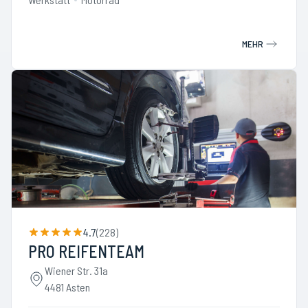
MEHR
4.7
(
228
)
PRO REIFENTEAM
Wiener Str. 31a
4481 Asten