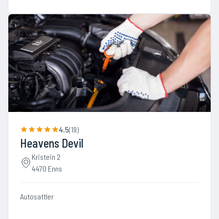
4.5
(
19
)
Heavens Devil
Kristein 2
4470 Enns
Autosattler