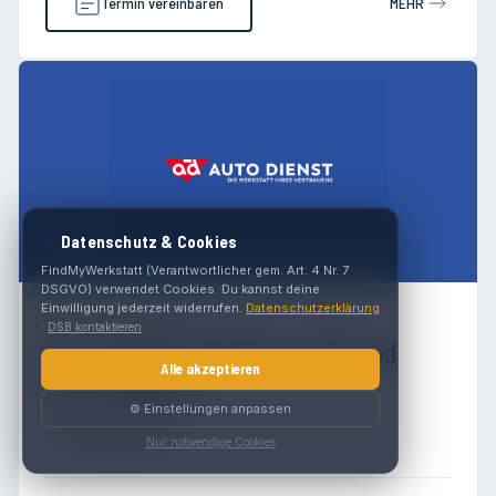
Termin vereinbaren
MEHR
🍪
Datenschutz & Cookies
FindMyWerkstatt (Verantwortlicher gem. Art. 4 Nr. 7
DSGVO) verwendet Cookies. Du kannst deine
Einwilligung jederzeit widerrufen.
Datenschutzerklärung
4.7
(
302
)
·
DSB kontaktieren
Automobile Kandlbinder GmbH (ad
Alle akzeptieren
AUTO DIENST)
⚙️ Einstellungen anpassen
Umfahrung-Süd 7a
4150 Rohrbach
Nur notwendige Cookies