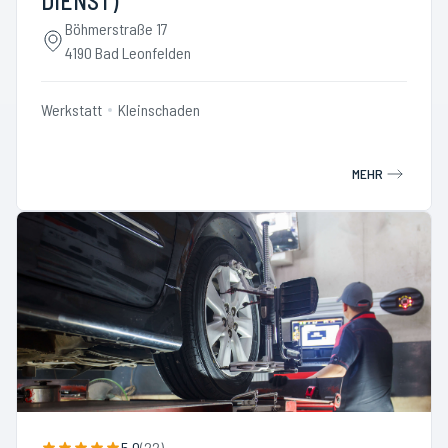
DIENST)
Böhmerstraße 17
4190 Bad Leonfelden
Werkstatt
Kleinschaden
MEHR
5.0
(
22
)