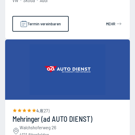
VW
Skoda
Audi
Termin vereinbaren
MEHR
4.8
(
27
)
Mehringer (ad AUTO DIENST)
Walchshoferweg 26
4121 Altenfelden