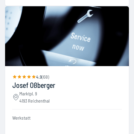
4.9
(
68
)
Josef Oßberger
Marktpl. 9
4193 Reichenthal
Werkstatt