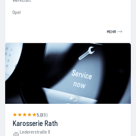
Opel
MEHR
5.0
(
6
)
Karosserie Rath
Ledererstraße 9