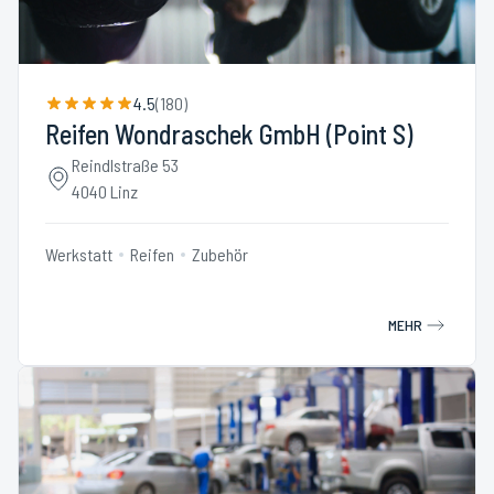
4.5
(
180
)
Reifen Wondraschek GmbH (Point S)
Reindlstraße 53
4040 Linz
Werkstatt
Reifen
Zubehör
MEHR