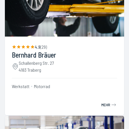
4.9
(
29
)
Bernhard Bräuer
Schallenberg Str. 27
4183 Traberg
Werkstatt
Motorrad
MEHR