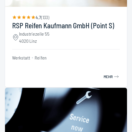
4.7
(
133
)
RSP Reifen Kaufmann GmbH (Point S)
Industriezeile 55
4020 Linz
Werkstatt
Reifen
MEHR