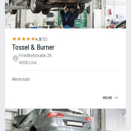
4.9
(
12
)
Tossel & Burner
Friedhofstraße 25
4020 Linz
Werkstatt
MEHR