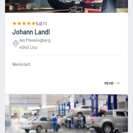
5.0
(
11
)
Johann Landl
Am Pfenningberg
4040 Linz
Werkstatt
MEHR