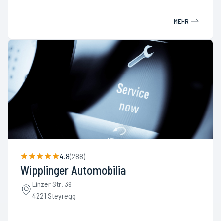
MEHR
4.8
(
288
)
Wipplinger Automobilia
Linzer Str. 39
4221 Steyregg