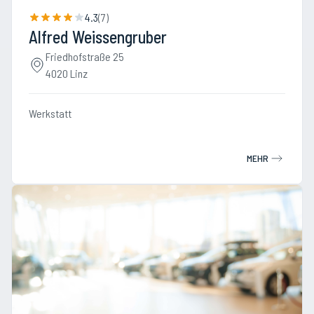
4.3
(
7
)
Alfred Weissengruber
Friedhofstraße 25
4020 Linz
Werkstatt
MEHR