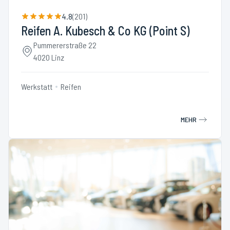
4.8
(
201
)
Reifen A. Kubesch & Co KG (Point S)
Pummererstraße 22
4020 Linz
Werkstatt
Reifen
MEHR