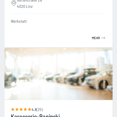
4020 Linz
Werkstatt
MEHR
4.9
(
25
)
Karosserie-Papinski