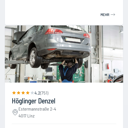
MEHR
4.2
(
751
)
Höglinger Denzel
Estermannstraße 2-4
4017 Linz