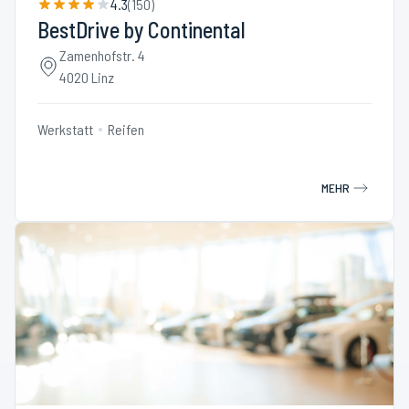
4.3
(
150
)
BestDrive by Continental
Zamenhofstr. 4
4020 Linz
Werkstatt
Reifen
MEHR