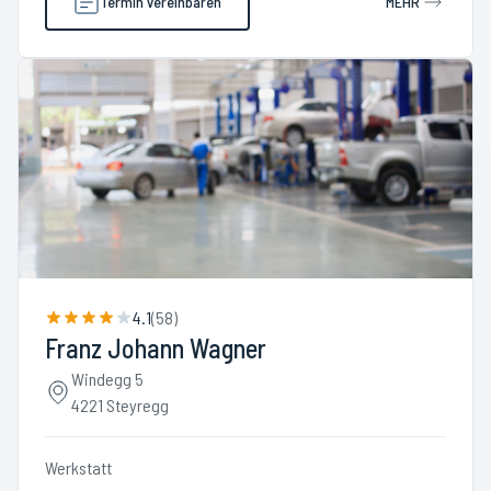
Termin vereinbaren
MEHR
4.1
(
58
)
Franz Johann Wagner
Windegg 5
4221 Steyregg
Werkstatt