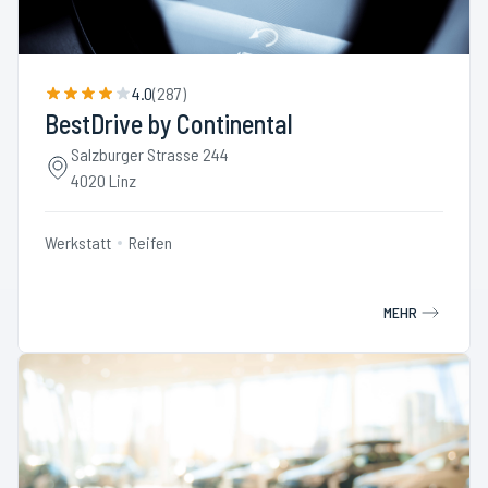
4.0
(
287
)
BestDrive by Continental
Salzburger Strasse 244
4020 Linz
Werkstatt
Reifen
MEHR