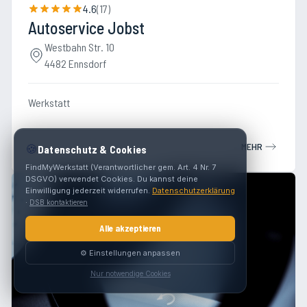
4.6
(
17
)
Autoservice Jobst
Westbahn Str. 10
4482 Ennsdorf
Werkstatt
MEHR
🍪
Datenschutz & Cookies
FindMyWerkstatt (Verantwortlicher gem. Art. 4 Nr. 7
DSGVO) verwendet Cookies. Du kannst deine
Einwilligung jederzeit widerrufen.
Datenschutzerklärung
·
DSB kontaktieren
Alle akzeptieren
⚙️ Einstellungen anpassen
Nur notwendige Cookies