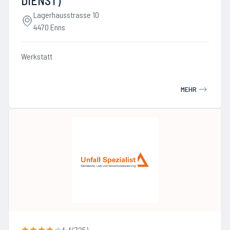
DIENST)
Lagerhausstrasse 10
4470 Enns
Werkstatt
MEHR
4.4
(
725
)