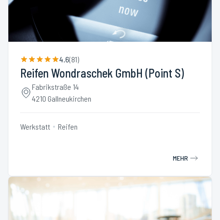
4.6
(
81
)
Reifen Wondraschek GmbH (Point S)
Fabrikstraße 14
4210 Gallneukirchen
Werkstatt
Reifen
MEHR