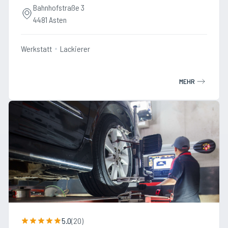
Bahnhofstraße 3
4481 Asten
Werkstatt
Lackierer
MEHR
5.0
(
20
)