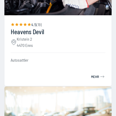
4.5
(
19
)
Heavens Devil
Kristein 2
4470 Enns
Autosattler
MEHR