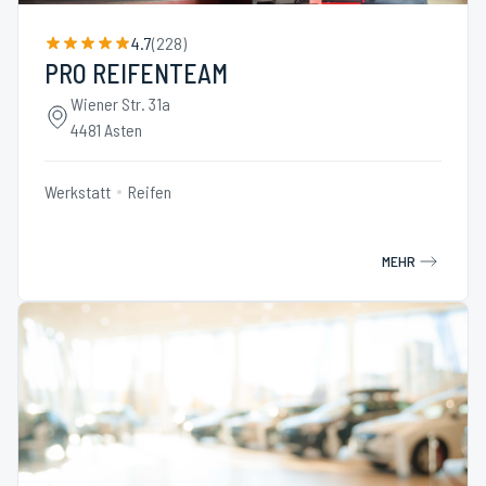
4.7
(
228
)
PRO REIFENTEAM
Wiener Str. 31a
4481 Asten
Werkstatt
Reifen
MEHR