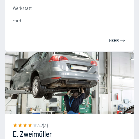
Werkstatt
Ford
MEHR
3.7
(
3
)
E. Zweimüller