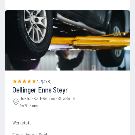
4.7
(
378
)
Oellinger Enns Steyr
Doktor-Karl-Renner-Straße 19
4470 Enns
Werkstatt
Fiat
Jeep
Opel