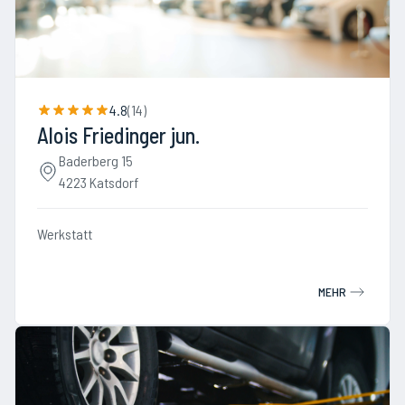
4.8
(
14
)
Alois Friedinger jun.
Baderberg 15
4223 Katsdorf
Werkstatt
MEHR