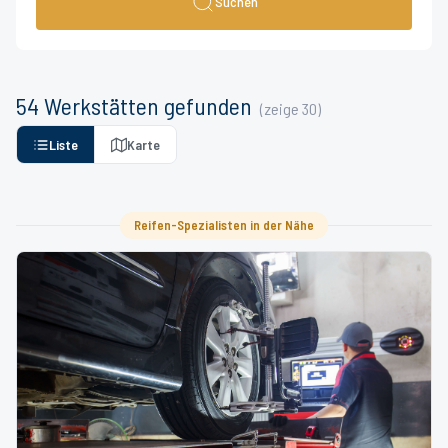
Suchen
54
Werkstätten
gefunden
(zeige
30
)
Liste
Karte
Reifen-Spezialisten in der Nähe