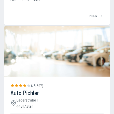
MEHR
4.3
(
397
)
Auto Pichler
Lagerstraße 1
4481 Asten