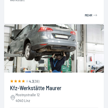
MEHR
4.3
(
38
)
Kfz-Werkstätte Maurer
Mostnystraße 12
4040 Linz