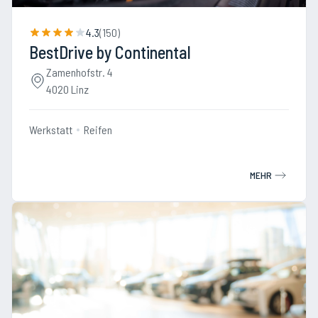
4.3
(
150
)
BestDrive by Continental
Zamenhofstr. 4
4020 Linz
Werkstatt
Reifen
MEHR