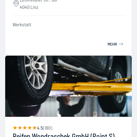
4040 Linz
Werkstatt
MEHR
4.5
(
180
)
Reifen Wondraschek GmbH (Point S)