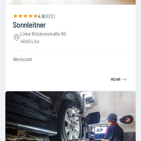
4.6
(
622
)
Sonnleitner
Linke Brückenstraße 60
4040 Linz
Werkstatt
MEHR