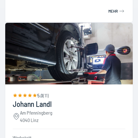
MEHR
5.0
(
11
)
Johann Landl
Am Pfenningberg
4040 Linz
Werkstatt