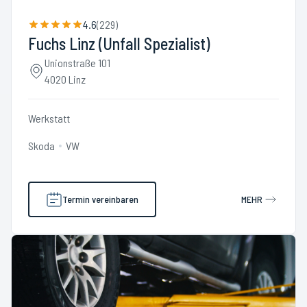
4.6
(
229
)
Fuchs Linz (Unfall Spezialist)
Unionstraße 101
4020 Linz
Werkstatt
Skoda
VW
Termin vereinbaren
MEHR