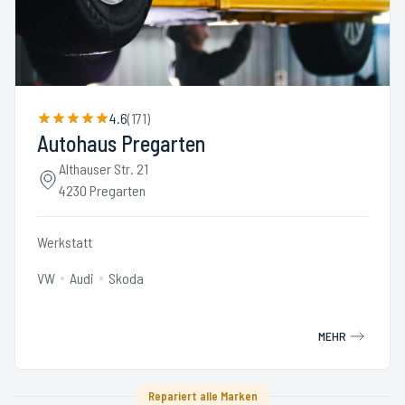
4.6
(
171
)
Autohaus Pregarten
Althauser Str. 21
4230 Pregarten
Werkstatt
VW
Audi
Skoda
MEHR
Repariert alle Marken