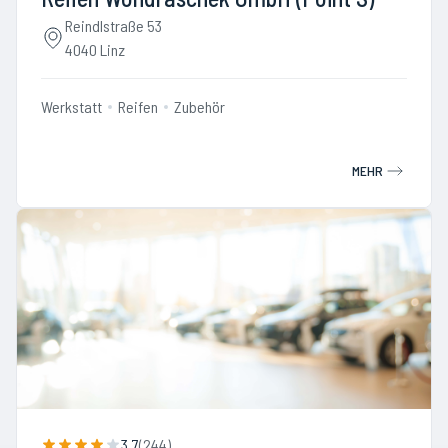
Reindlstraße 53
4040 Linz
Werkstatt
Reifen
Zubehör
MEHR
3.7
(
244
)