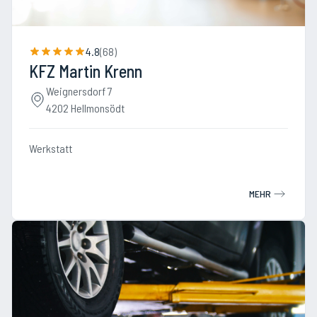
4.8
(
68
)
KFZ Martin Krenn
Weignersdorf 7
4202 Hellmonsödt
Werkstatt
MEHR