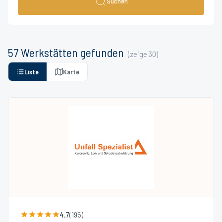
Suchen
57
Werkstätten
gefunden
(zeige
30
)
Liste
Karte
4.7
(
195
)