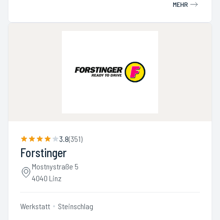
MEHR
3.8
(
351
)
Forstinger
Mostnystraße 5
4040 Linz
Werkstatt
Steinschlag