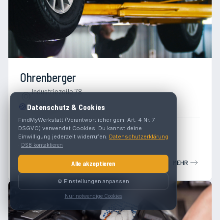
Ohrenberger
Industriezeile 78
4020 Linz
🍪
Datenschutz & Cookies
FindMyWerkstatt (Verantwortlicher gem. Art. 4 Nr. 7
DSGVO) verwendet Cookies. Du kannst deine
Werkstatt
Einwilligung jederzeit widerrufen.
Datenschutzerklärung
·
DSB kontaktieren
MEHR
Alle akzeptieren
⚙️ Einstellungen anpassen
Nur notwendige Cookies