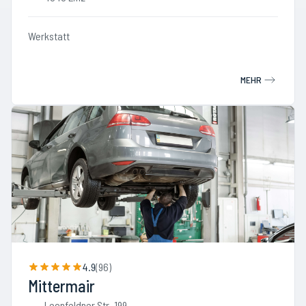
Werkstatt
MEHR
4.9
(
96
)
Mittermair
Leonfeldner Str. 199