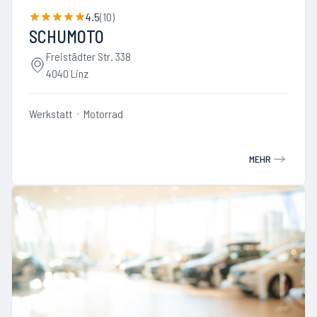
4.5
(
10
)
SCHUMOTO
Freistädter Str. 338
4040 Linz
Werkstatt
Motorrad
MEHR