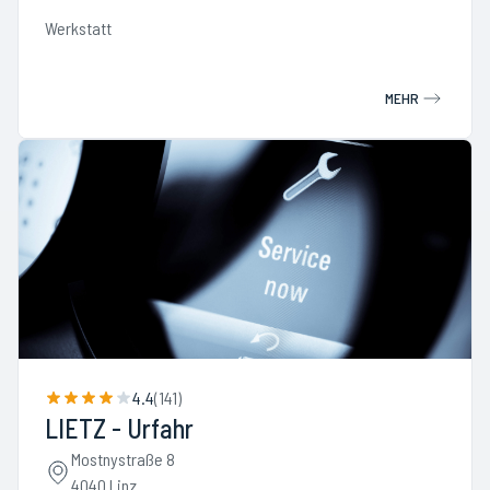
Werkstatt
MEHR
4.4
(
141
)
LIETZ - Urfahr
Mostnystraße 8
4040 Linz