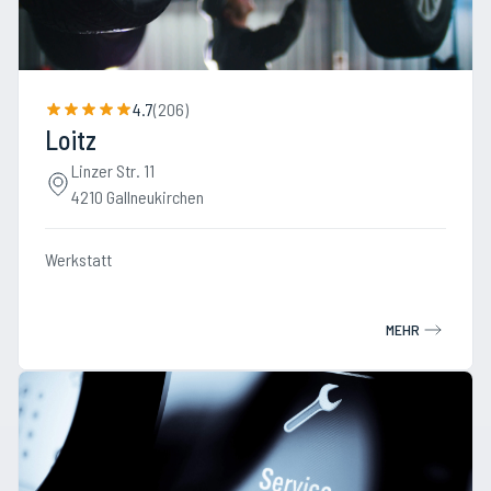
4.7
(
206
)
Loitz
Linzer Str. 11
4210 Gallneukirchen
Werkstatt
MEHR