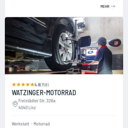
MEHR
4.8
(
158
)
WATZINGER-MOTORRAD
Freistädter Str. 328a
4040 Linz
Werkstatt
Motorrad