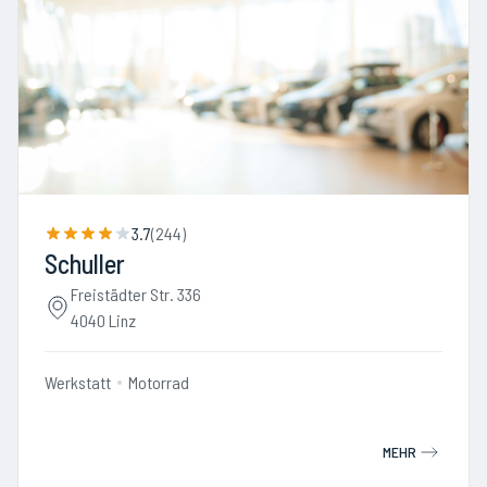
3.7
(
244
)
Schuller
Freistädter Str. 336
4040 Linz
Werkstatt
Motorrad
MEHR