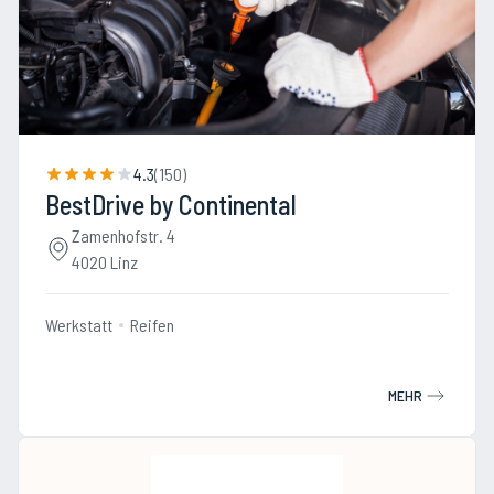
4.3
(
150
)
BestDrive by Continental
Zamenhofstr. 4
4020 Linz
Werkstatt
Reifen
MEHR