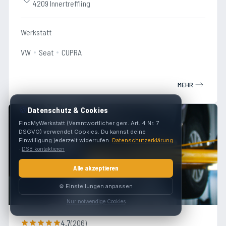
4209 Innertreffling
Werkstatt
VW
Seat
CUPRA
MEHR
🍪
Datenschutz & Cookies
FindMyWerkstatt (Verantwortlicher gem. Art. 4 Nr. 7
DSGVO) verwendet Cookies. Du kannst deine
Einwilligung jederzeit widerrufen.
Datenschutzerklärung
·
DSB kontaktieren
Alle akzeptieren
⚙️ Einstellungen anpassen
Nur notwendige Cookies
4.7
(
206
)