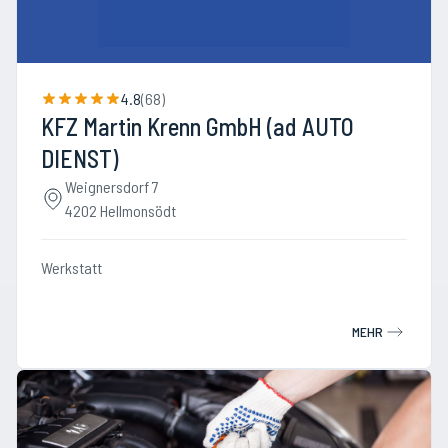
4.8
(
68
)
KFZ Martin Krenn GmbH (ad AUTO
DIENST)
Weignersdorf 7
4202 Hellmonsödt
Werkstatt
MEHR