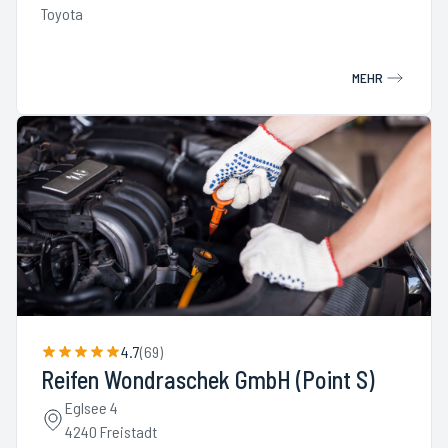
Toyota
MEHR
4.7
(
69
)
Reifen Wondraschek GmbH (Point S)
Eglsee 4
4240 Freistadt