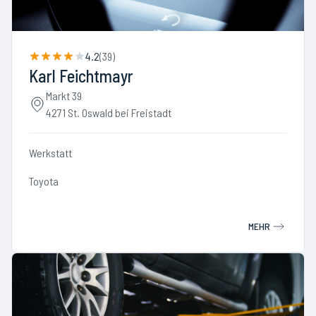
4.2
(
39
)
Karl Feichtmayr
Markt 39
4271 St. Oswald bei Freistadt
Werkstatt
Toyota
MEHR