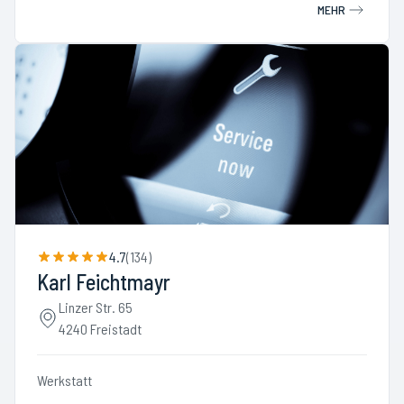
MEHR
4.7
(
134
)
Karl Feichtmayr
Linzer Str. 65
4240 Freistadt
Werkstatt