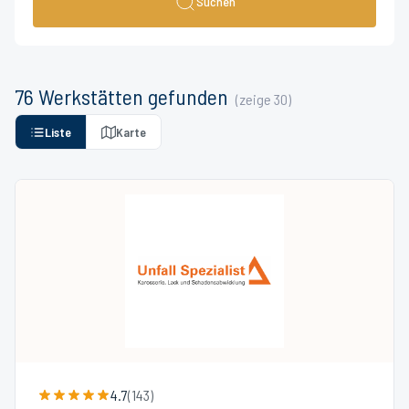
Suchen
76
Werkstätten
gefunden
(zeige
30
)
Liste
Karte
4.7
(
143
)