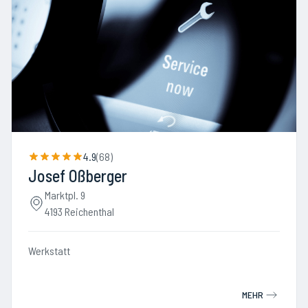
4.9
(
68
)
Josef Oßberger
Marktpl. 9
4193 Reichenthal
Werkstatt
MEHR