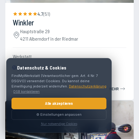
4.7
(
51
)
Winkler
Hauptstraße 29
4211 Alberndorf in der Riedmar
Werkstatt
🍪
Datenschutz & Cookies
Toyota
FindMyWerkstatt (Verantwortlicher gem. Art. 4 Nr. 7
DSGVO) verwendet Cookies. Du kannst deine
Einwilligung jederzeit widerrufen.
Datenschutzerklärung
MEHR
·
DSB kontaktieren
Alle akzeptieren
⚙️ Einstellungen anpassen
Nur notwendige Cookies