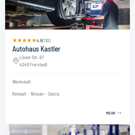
4.8
(
110
)
Autohaus Kastler
Linzer Str. 67
4240 Freistadt
Werkstatt
Renault
Nissan
Dacia
MEHR