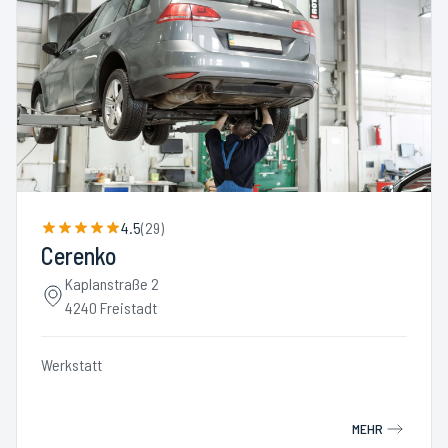
4.5
(
29
)
Cerenko
Kaplanstraße 2
4240 Freistadt
Werkstatt
MEHR