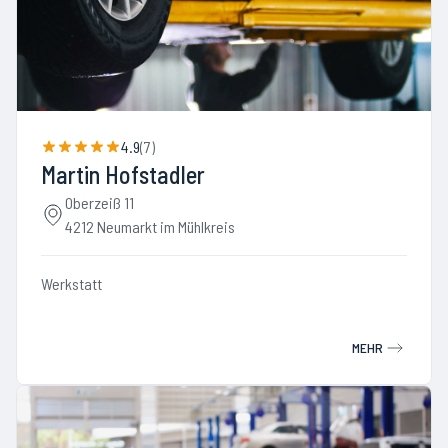
4.9
(
7
)
Martin Hofstadler
Oberzeiß 11
4212 Neumarkt im Mühlkreis
Werkstatt
MEHR