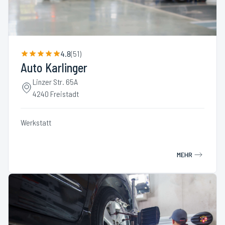
4.8
(
51
)
Auto Karlinger
Linzer Str. 65A
4240 Freistadt
Werkstatt
MEHR