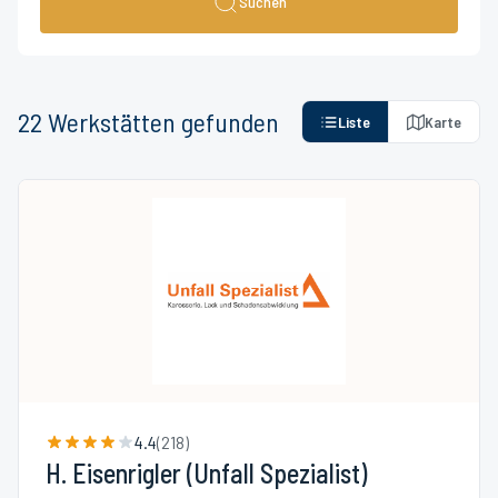
Suchen
22
Werkstätten
gefunden
Liste
Karte
4.4
(
218
)
H. Eisenrigler (Unfall Spezialist)