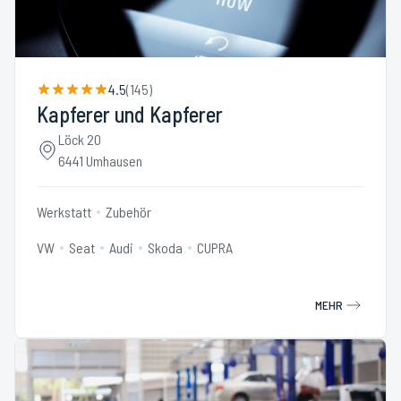
4.5
(
145
)
Kapferer und Kapferer
Löck 20
6441 Umhausen
Werkstatt
Zubehör
VW
Seat
Audi
Skoda
CUPRA
MEHR