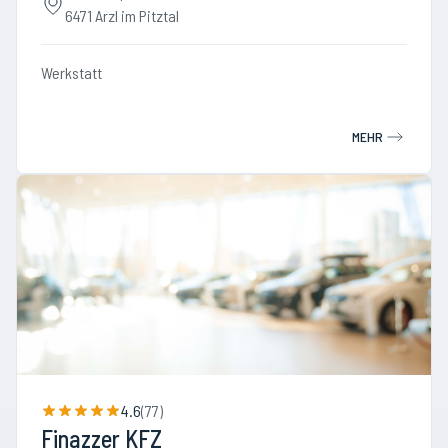
6471 Arzl im Pitztal
Werkstatt
MEHR
4.6
(
77
)
Finazzer KFZ