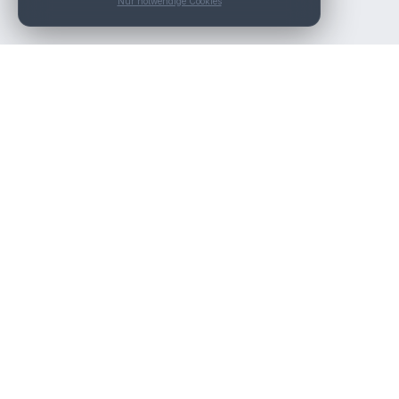
Nur notwendige Cookies
Die beste KFZ-Werkstatt in Österreich finden.
Navigation
Werkstätten
Über uns
Kontakt
Werkstattpartner werden
Werkstatt Login
Rechtliches