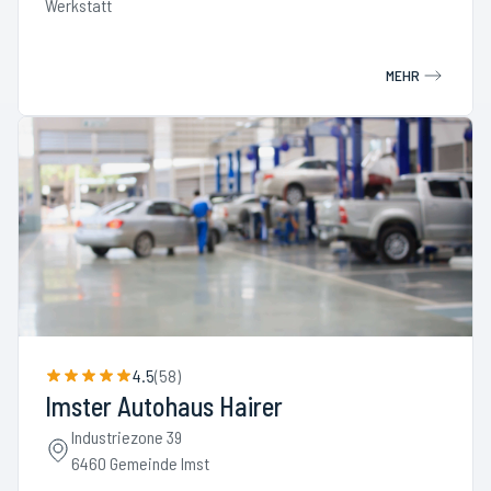
Werkstatt
MEHR
4.5
(
58
)
Imster Autohaus Hairer
Industriezone 39
6460 Gemeinde Imst