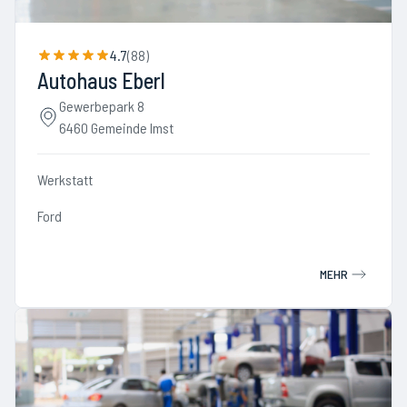
4.7
(
88
)
Autohaus Eberl
Gewerbepark 8
6460 Gemeinde Imst
Werkstatt
Ford
MEHR