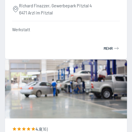
Richard Finazzer, Gewerbepark Pitztal 4
6471 Arzl im Pitztal
Werkstatt
MEHR
4.8
(
16
)