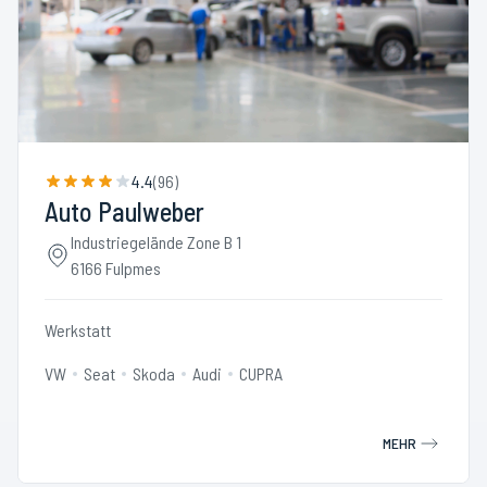
4.4
(
96
)
Auto Paulweber
Industriegelände Zone B 1
6166 Fulpmes
Werkstatt
VW
Seat
Skoda
Audi
CUPRA
MEHR