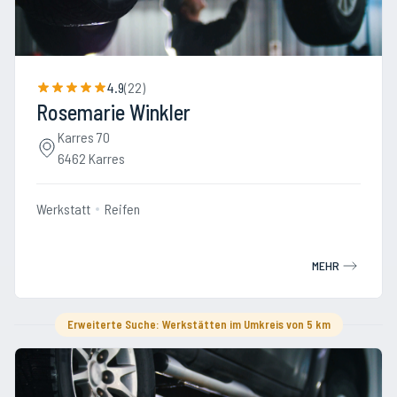
4.9
(
22
)
Rosemarie Winkler
Karres 70
6462 Karres
Werkstatt
Reifen
MEHR
Erweiterte Suche: Werkstätten im Umkreis von 5 km