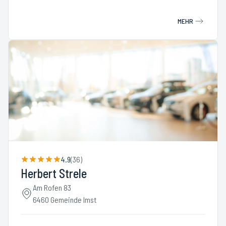
MEHR
4.9
(
36
)
Herbert Strele
Am Rofen 83
6460 Gemeinde Imst