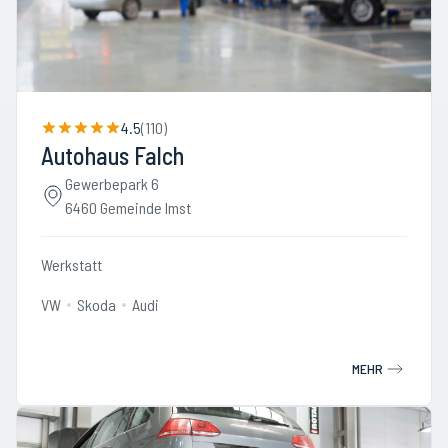
4.5
(
110
)
Autohaus Falch
Gewerbepark 6
6460 Gemeinde Imst
Werkstatt
VW
Skoda
Audi
MEHR