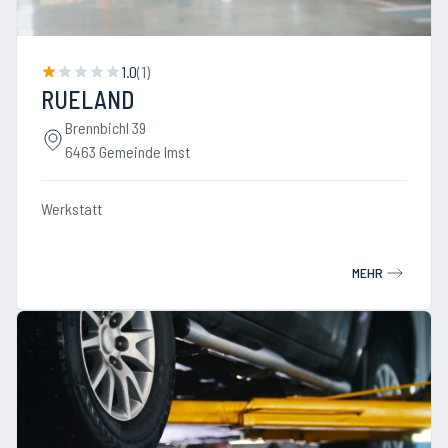
1.0
(
1
)
RUELAND
Brennbichl 39
6463 Gemeinde Imst
Werkstatt
MEHR