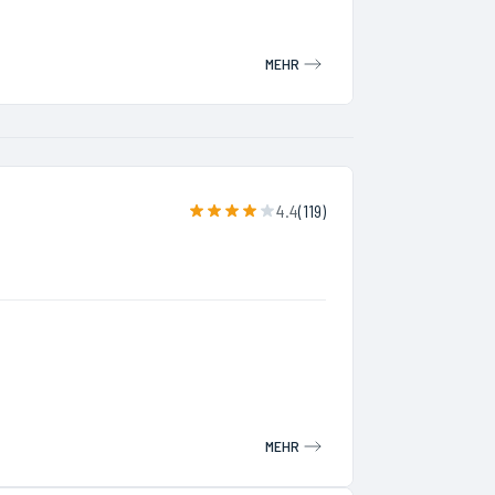
MEHR
4.4
(
119
)
MEHR