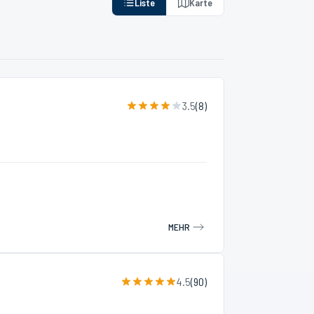
Liste
Karte
3.5
(
8
)
MEHR
4.5
(
90
)