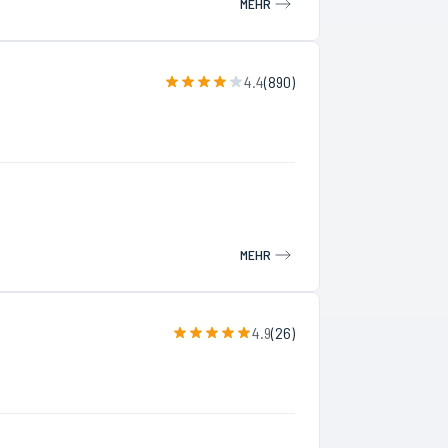
MEHR
4.4
(
890
)
MEHR
4.9
(
26
)