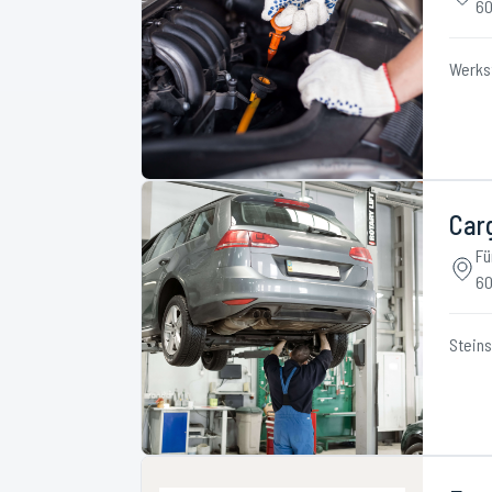
60
Werks
Car
Fü
60
Stein