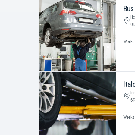
Bus
He
61
Werks
Ital
In
61
Werks