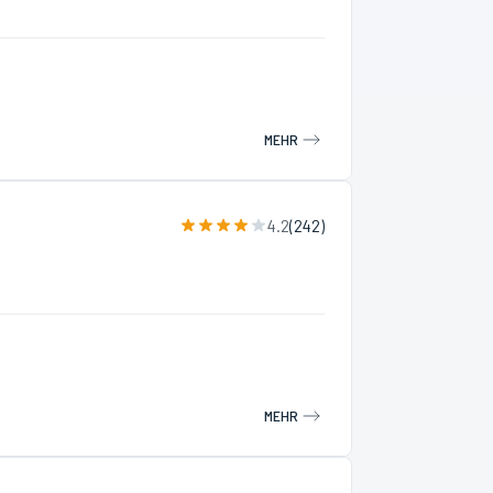
MEHR
4.2
(
242
)
MEHR