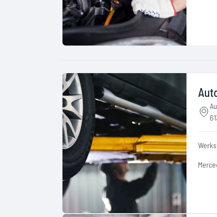
Auto
Au
61
Werks
Merce