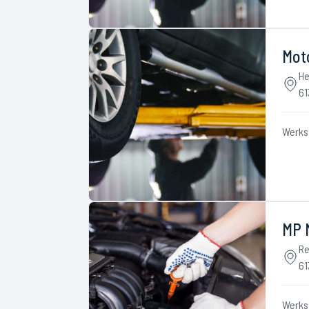
Mot
He
61
Werks
MP 
Re
61
Werks