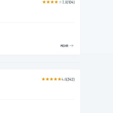
3.8
(
104
)
MEHR
4.6
(
342
)