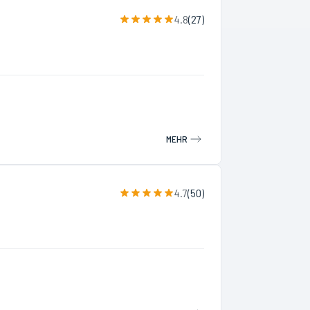
4.8
(
27
)
MEHR
4.7
(
50
)