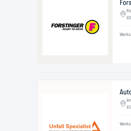
Fors
Ro
63
Werks
Auto
In
61
Werks