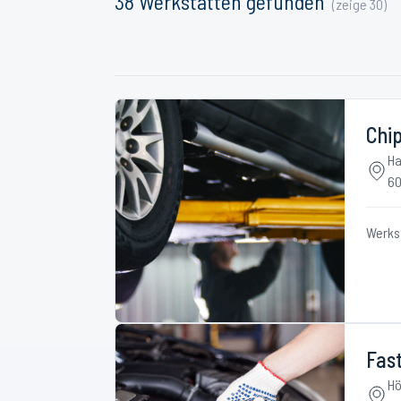
38
Werkstätten
gefunden
(zeige
30
)
Chi
Ha
60
Werks
Fas
Hö