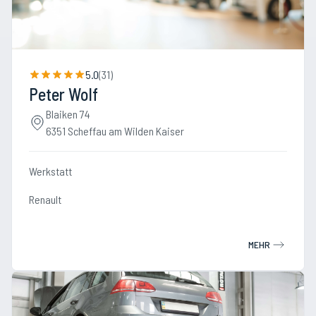
5.0
(
31
)
Peter Wolf
Blaiken 74
6351 Scheffau am Wilden Kaiser
Werkstatt
Renault
MEHR