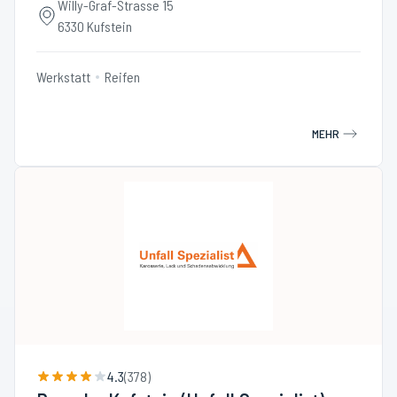
Willy-Graf-Strasse 15
6330 Kufstein
Werkstatt
Reifen
MEHR
4.3
(
378
)