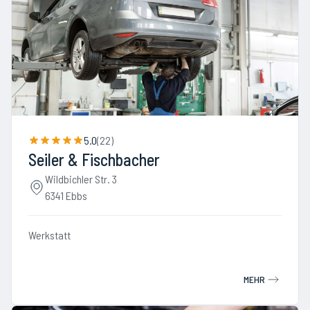
5.0
(
22
)
Seiler & Fischbacher
Wildbichler Str. 3
6341 Ebbs
Werkstatt
MEHR