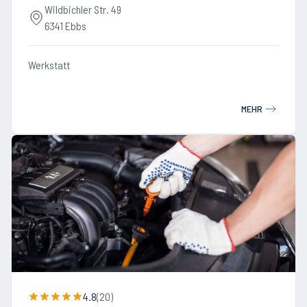
Wildbichler Str. 49
6341 Ebbs
Werkstatt
MEHR
4.8
(
20
)