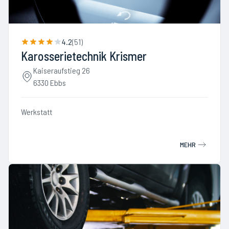
4.2
(
51
)
Karosserietechnik Krismer
Kaiseraufstieg 26
6330 Ebbs
Werkstatt
MEHR