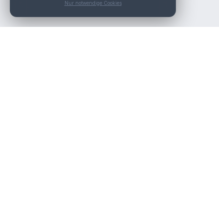
Nur notwendige Cookies
Die beste KFZ-Werkstatt in Österreich finden.
Navigation
Werkstätten
Über uns
Kontakt
Werkstattpartner werden
Werkstatt Login
Rechtliches