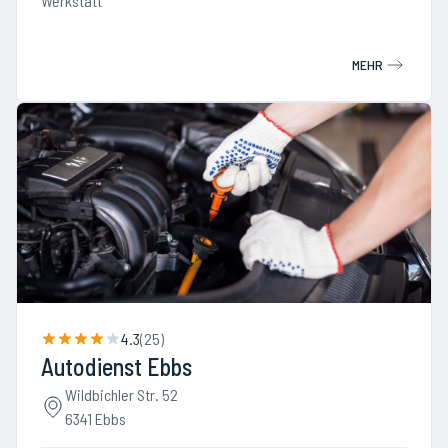
Werkstatt
MEHR
4.3
(
25
)
Autodienst Ebbs
Wildbichler Str. 52
6341 Ebbs