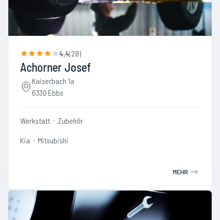
4.4
(
28
)
Achorner Josef
Kaiserbach 1a
6330 Ebbs
Werkstatt
Zubehör
Kia
Mitsubishi
MEHR