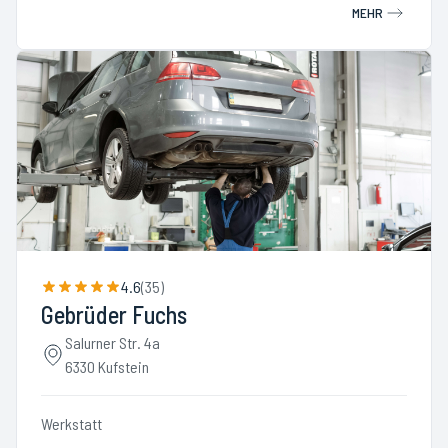
MEHR
4.6
(
35
)
Gebrüder Fuchs
Salurner Str. 4a
6330 Kufstein
Werkstatt