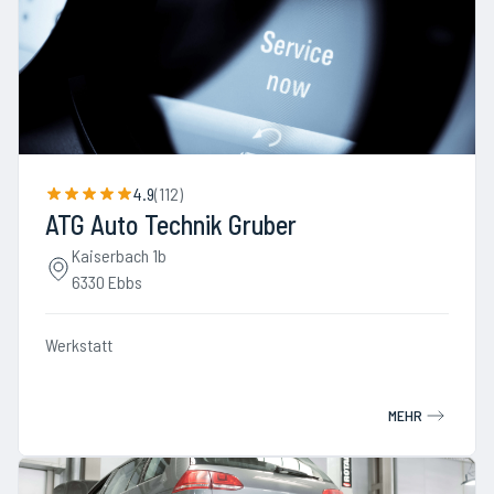
4.9
(
112
)
ATG Auto Technik Gruber
Kaiserbach 1b
6330 Ebbs
Werkstatt
MEHR