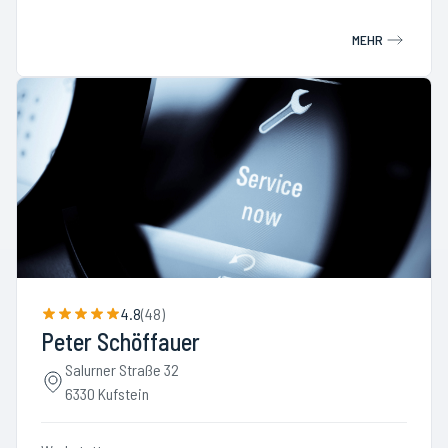
MEHR
4.8
(
48
)
Peter Schöffauer
Salurner Straße 32
6330 Kufstein