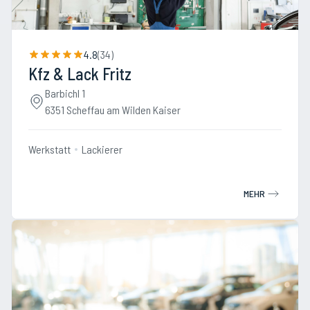
4.8
(
34
)
Kfz & Lack Fritz
Barbichl 1
6351 Scheffau am Wilden Kaiser
Werkstatt
Lackierer
MEHR