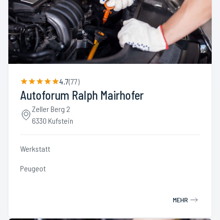
4.7
(
77
)
Autoforum Ralph Mairhofer
Zeller Berg 2
6330 Kufstein
Werkstatt
Peugeot
MEHR