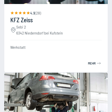
4.9
(
28
)
KFZ Zeiss
Sebi 2
6342 Niederndorf bei Kufstein
Werkstatt
MEHR