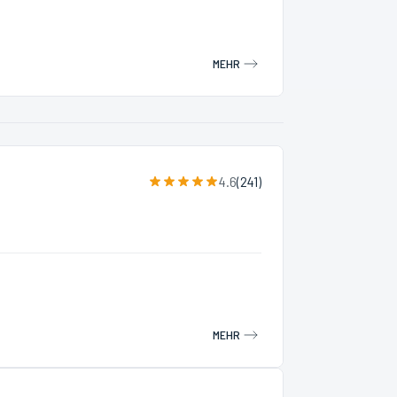
MEHR
4.6
(
241
)
MEHR