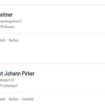
eitner
werbegebiet 3
275 Stumm
tatt
Reifen
st Johann Pirker
tendorf 21
74 Uttendorf
tatt
Reifen
Zubehör