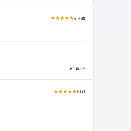
4.9
(
89
)
MEHR
5.0
(
1
)