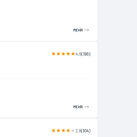
MEHR
4.8
(
196
)
MEHR
3.8
(
104
)