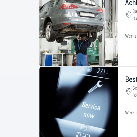
Achl
Sa
63
Werks
Best
Ge
62
Werks