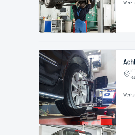
Werks
Achl
In
63
Werks