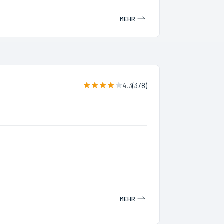
MEHR
4.3
(
378
)
MEHR