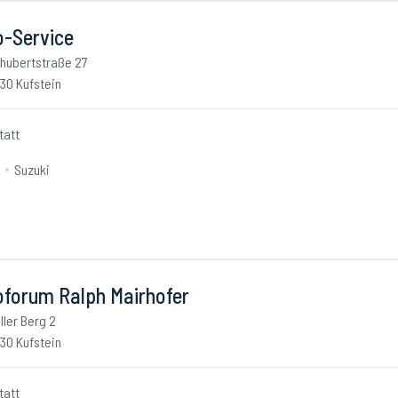
o-Service
hubertstraße 27
30 Kufstein
tatt
Suzuki
oforum Ralph Mairhofer
ller Berg 2
30 Kufstein
tatt