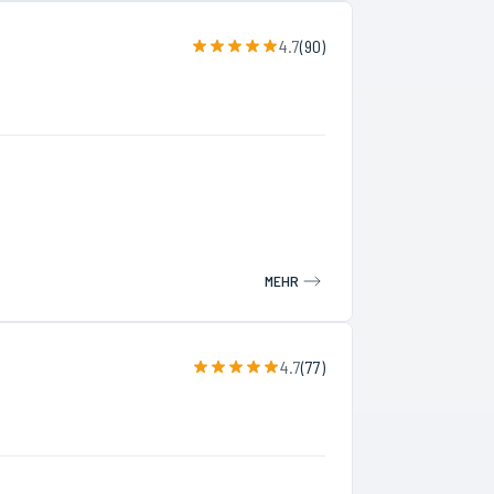
4.7
(
90
)
MEHR
4.7
(
77
)