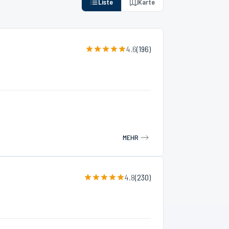
Liste
Karte
4.6
(
196
)
MEHR
4.8
(
230
)