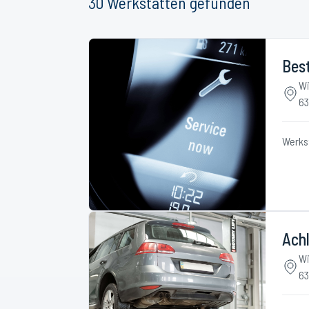
30
Werkstätten
gefunden
Best
Wi
63
Werks
Achl
Wi
63