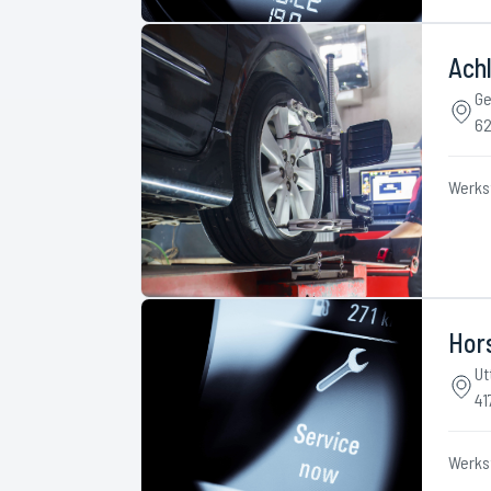
Achl
Ge
6
Werks
Hor
Ut
41
Werks