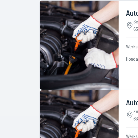
Aut
Sc
63
Werks
Honda
Aut
Ze
63
Werks