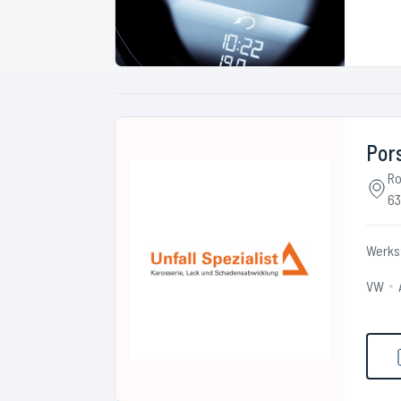
Pors
Ro
63
Werks
VW