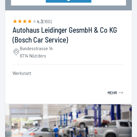
4.3
(
160
)
Autohaus Leidinger GesmbH & Co KG
(Bosch Car Service)
Bundesstrasse 14
6714 Nüziders
Werkstatt
MEHR