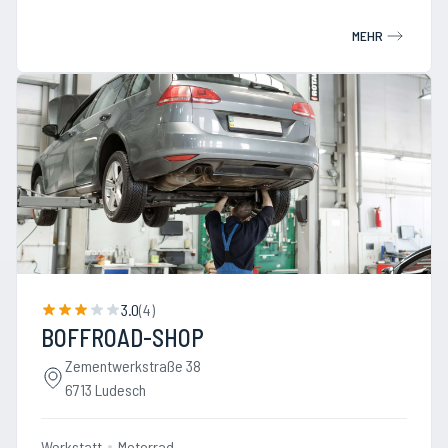
MEHR
3.0
(
4
)
BOFFROAD-SHOP
Zementwerkstraße 38
6713 Ludesch
Werkstatt
Motorrad