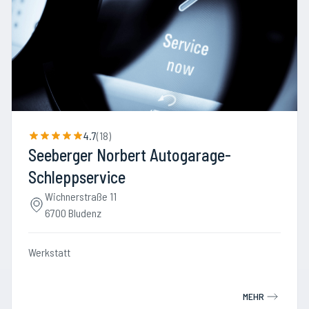
4.7
(
18
)
Seeberger Norbert Autogarage-
Schleppservice
Wichnerstraße 11
6700 Bludenz
Werkstatt
MEHR