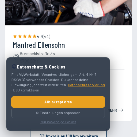
4.9
(
44
)
Manfred Ellensohn
Bremschlstraße 35
6700 Bürs
🍪
Datenschutz & Cookies
FindMyWerkstatt (Verantwortlicher gem. Art. 4 Nr. 7
Werkstatt
DSGVO) verwendet Cookies. Du kannst deine
Einwilligung jederzeit widerrufen.
Datenschutzerklärung
Toyota
Lexus
·
DSB kontaktieren
Alle akzeptieren
MEHR
⚙️ Einstellungen anpassen
Nur notwendige Cookies
Umkreis auf
10
km erweitern