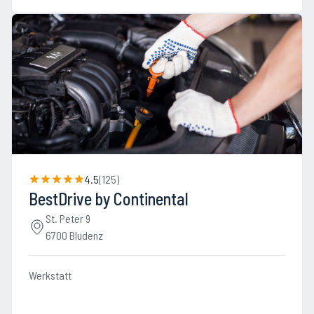
4.5
(
125
)
BestDrive by Continental
St. Peter 9
6700 Bludenz
Werkstatt