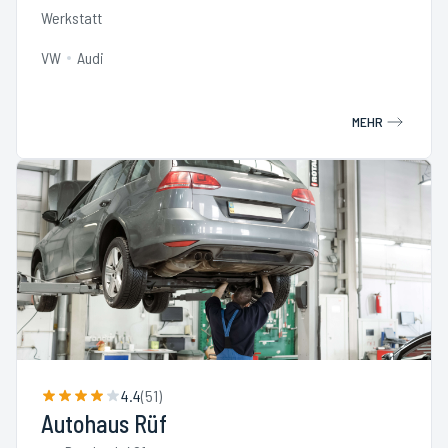
Werkstatt
VW
Audi
MEHR
4.4
(
51
)
Autohaus Rüf