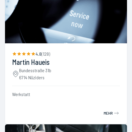
4.8
(
128
)
Martin Haueis
Bundesstraße 31b
6714 Nüziders
Werkstatt
MEHR