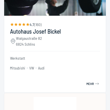
4.7
(
160
)
Autohaus Josef Bickel
Walgaustraße 82
6824 Schlins
Werkstatt
Mitsubishi
VW
Audi
MEHR