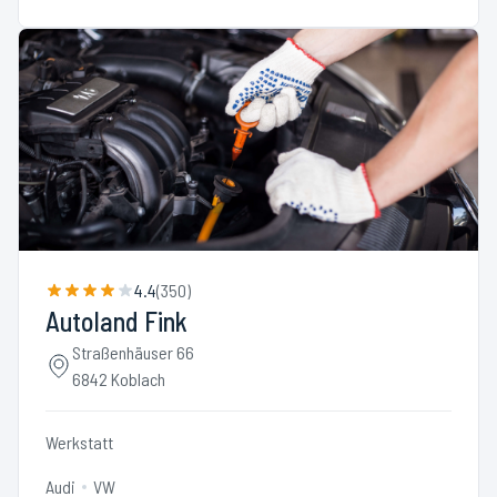
4.4
(
350
)
Autoland Fink
Straßenhäuser 66
6842 Koblach
Werkstatt
Audi
VW