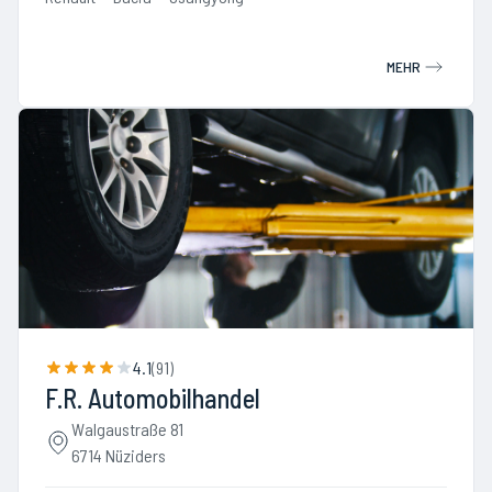
MEHR
4.1
(
91
)
F.R. Automobilhandel
Walgaustraße 81
6714 Nüziders