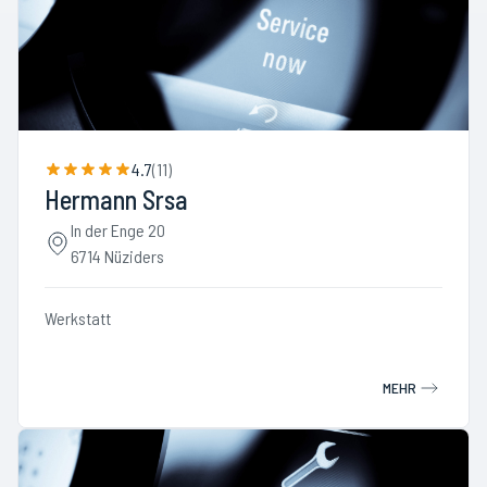
4.7
(
11
)
Hermann Srsa
In der Enge 20
6714 Nüziders
Werkstatt
MEHR