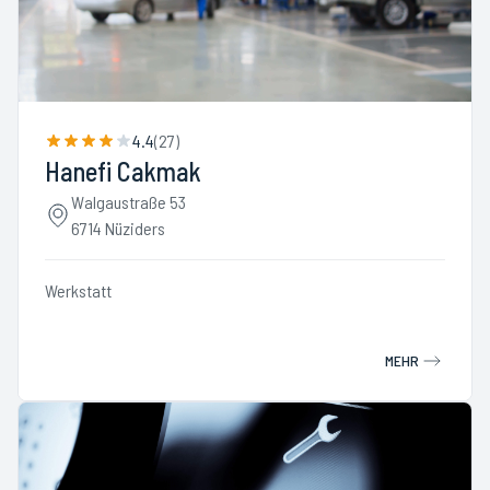
4.4
(
27
)
Hanefi Cakmak
Walgaustraße 53
6714 Nüziders
Werkstatt
MEHR