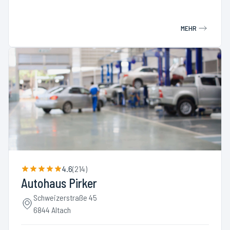
MEHR
4.6
(
214
)
Autohaus Pirker
Schweizerstraße 45
6844 Altach