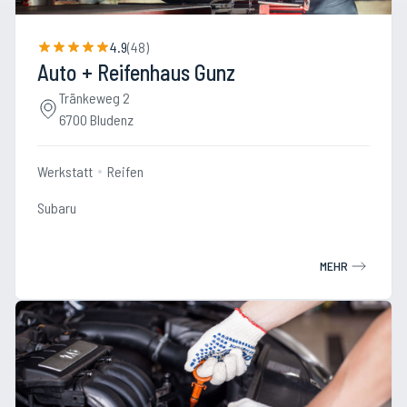
4.9
(
48
)
Auto + Reifenhaus Gunz
Tränkeweg 2
6700 Bludenz
Werkstatt
Reifen
Subaru
MEHR