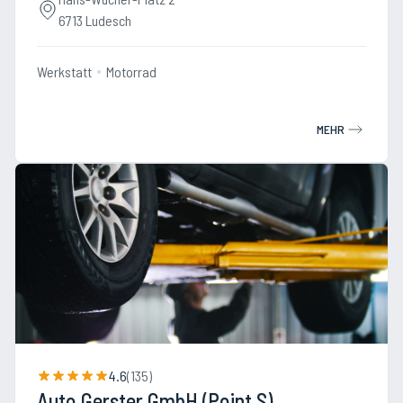
6713 Ludesch
Werkstatt
Motorrad
MEHR
4.6
(
135
)
Auto Gerster GmbH (Point S)