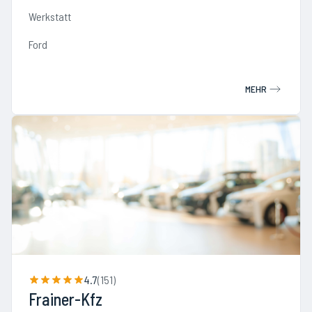
Werkstatt
Ford
MEHR
4.7
(
151
)
Frainer-Kfz