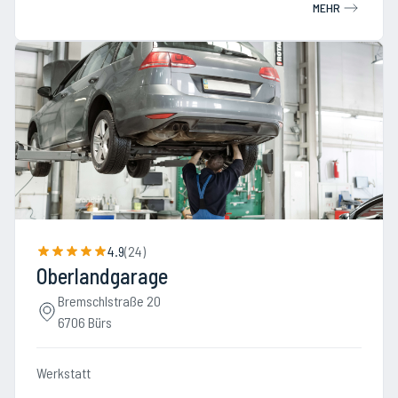
MEHR
4.9
(
24
)
Oberlandgarage
Bremschlstraße 20
6706 Bürs
Werkstatt