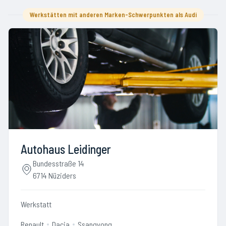
Werkstätten mit anderen Marken-Schwerpunkten als Audi
Autohaus Leidinger
Bundesstraße 14
6714 Nüziders
Werkstatt
Renault
Dacia
Ssangyong