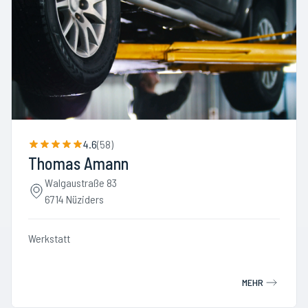
4.6
(
58
)
Thomas Amann
Walgaustraße 83
6714 Nüziders
Werkstatt
MEHR