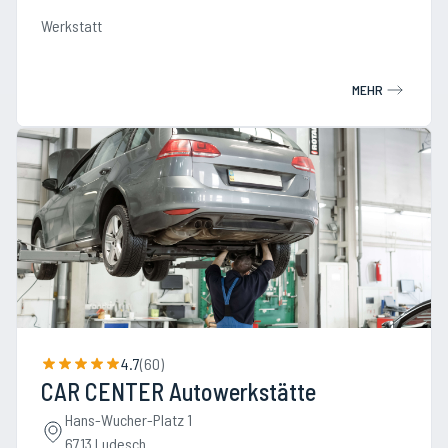
Werkstatt
MEHR
4.7
(
60
)
CAR CENTER Autowerkstätte
Hans-Wucher-Platz 1
6713 Ludesch