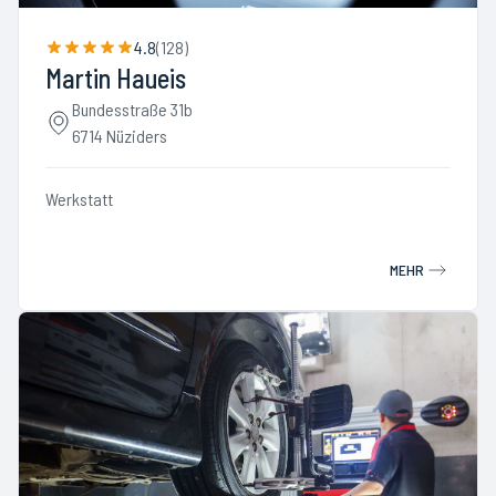
4.8
(
128
)
Martin Haueis
Bundesstraße 31b
6714 Nüziders
Werkstatt
MEHR