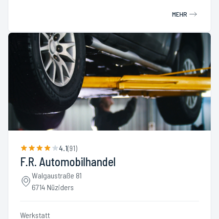
MEHR
4.1
(
91
)
F.R. Automobilhandel
Walgaustraße 81
6714 Nüziders
Werkstatt