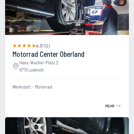
4.7
(
112
)
Motorrad Center Oberland
Hans-Wucher-Platz 2
6713 Ludesch
Werkstatt
Motorrad
MEHR