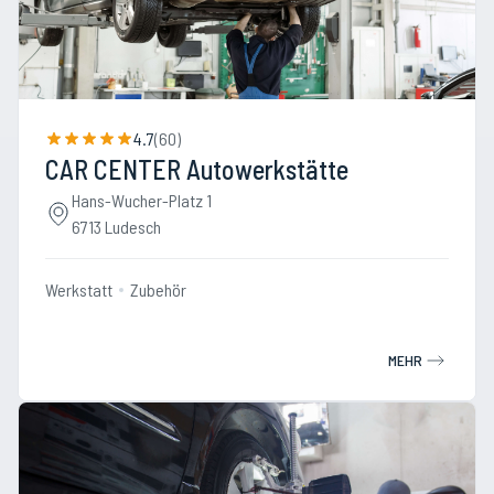
4.7
(
60
)
CAR CENTER Autowerkstätte
Hans-Wucher-Platz 1
6713 Ludesch
Werkstatt
Zubehör
MEHR