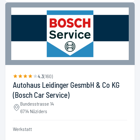
4.3
(
160
)
Autohaus Leidinger GesmbH & Co KG
(Bosch Car Service)
Bundesstrasse 14
6714 Nüziders
Werkstatt