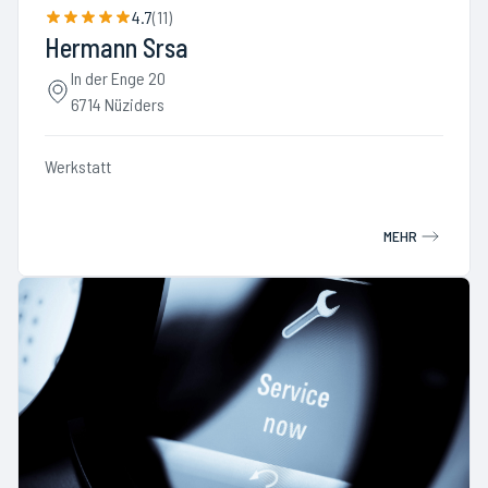
4.7
(
11
)
Hermann Srsa
In der Enge 20
6714 Nüziders
Werkstatt
MEHR