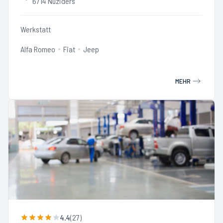
6714 Nüziders
Werkstatt
Alfa Romeo
Fiat
Jeep
MEHR
4.4
(
27
)