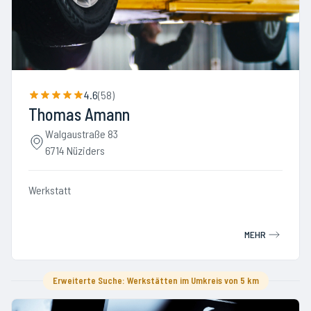
4.6
(
58
)
Thomas Amann
Walgaustraße 83
6714 Nüziders
Werkstatt
MEHR
Erweiterte Suche: Werkstätten im Umkreis von 5 km