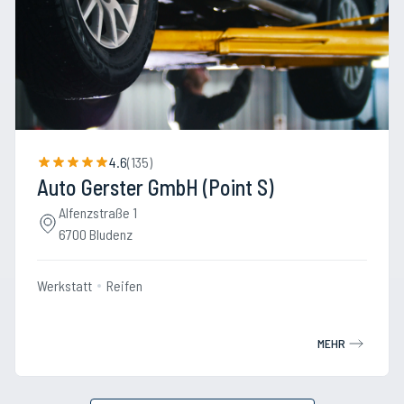
4.6
(
135
)
Auto Gerster GmbH (Point S)
Alfenzstraße 1
6700 Bludenz
Werkstatt
Reifen
MEHR