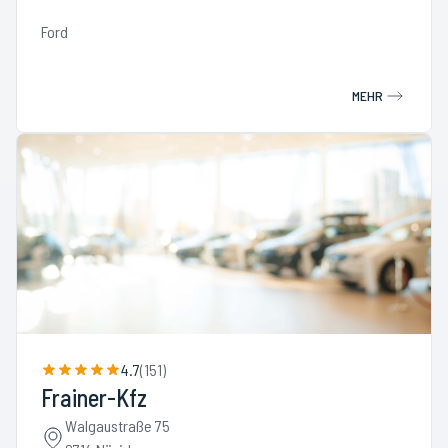
Ford
MEHR
4.7
(
151
)
Frainer-Kfz
Walgaustraße 75