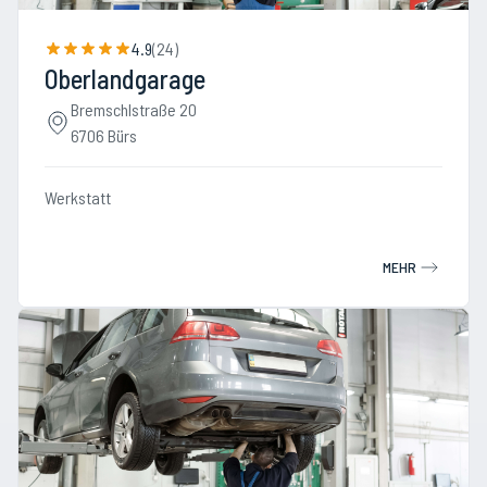
4.9
(
24
)
Oberlandgarage
Bremschlstraße 20
6706 Bürs
Werkstatt
MEHR