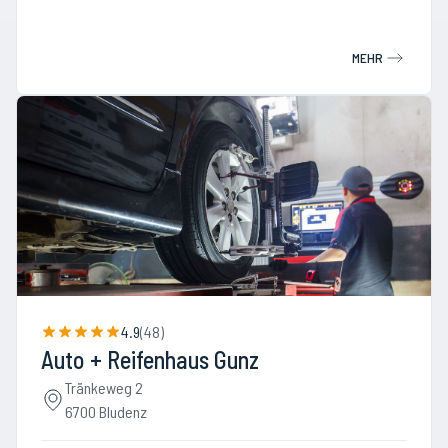
MEHR
4.9
(
48
)
Auto + Reifenhaus Gunz
Tränkeweg 2
6700 Bludenz