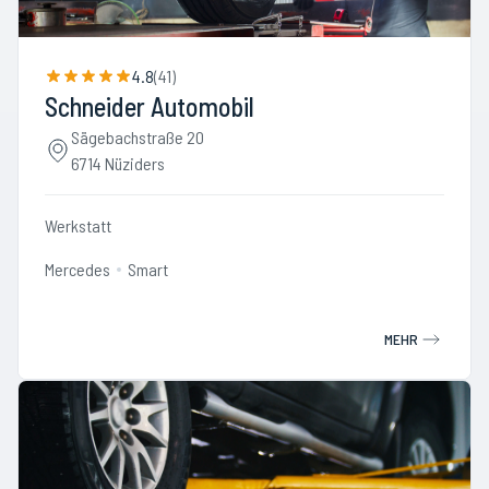
4.8
(
41
)
Schneider Automobil
Sägebachstraße 20
6714 Nüziders
Werkstatt
Mercedes
Smart
MEHR