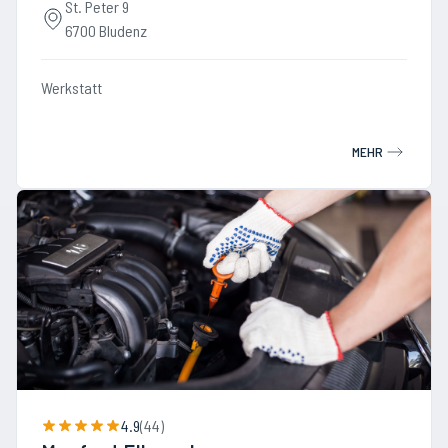
St. Peter 9
6700 Bludenz
Werkstatt
MEHR
4.9
(
44
)