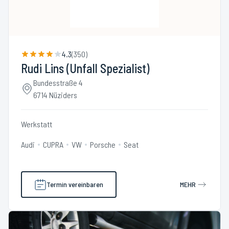
4.3
(
350
)
Rudi Lins (Unfall Spezialist)
Bundesstraße 4
6714 Nüziders
Werkstatt
Audi
CUPRA
VW
Porsche
Seat
Termin vereinbaren
MEHR