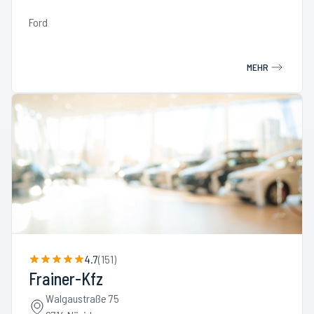
Ford
MEHR
4.7
(
151
)
Frainer-Kfz
Walgaustraße 75