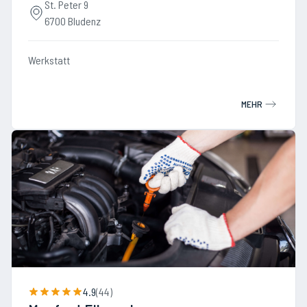
St. Peter 9
6700 Bludenz
Werkstatt
MEHR
4.9
(
44
)