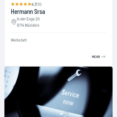
4.7
(
11
)
Hermann Srsa
In der Enge 20
6714 Nüziders
Werkstatt
MEHR