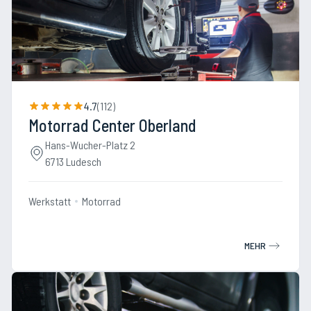
4.7
(
112
)
Motorrad Center Oberland
Hans-Wucher-Platz 2
6713 Ludesch
Werkstatt
Motorrad
MEHR