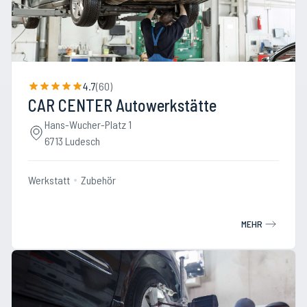
4.7
(
60
)
CAR CENTER Autowerkstätte
Hans-Wucher-Platz 1
6713 Ludesch
Werkstatt
Zubehör
MEHR