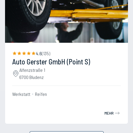
4.6
(
135
)
Auto Gerster GmbH (Point S)
Alfenzstraße 1
6700 Bludenz
Werkstatt
Reifen
MEHR