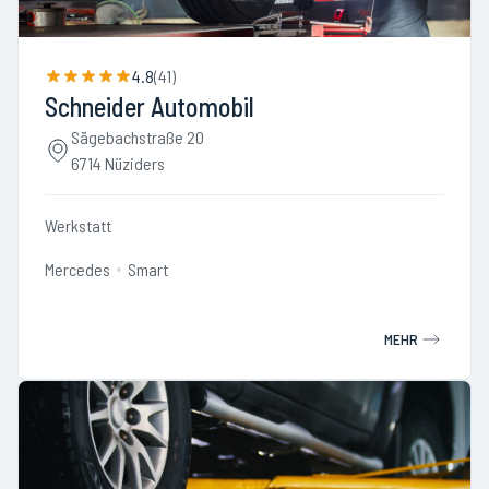
4.8
(
41
)
Schneider Automobil
Sägebachstraße 20
6714 Nüziders
Werkstatt
Mercedes
Smart
MEHR