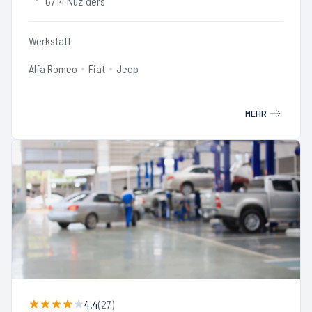
6714 Nüziders
Werkstatt
Alfa Romeo
Fiat
Jeep
MEHR
4.4
(
27
)