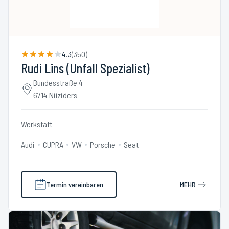
4.3
(
350
)
Rudi Lins (Unfall Spezialist)
Bundesstraße 4
6714 Nüziders
Werkstatt
Audi
CUPRA
VW
Porsche
Seat
Termin vereinbaren
MEHR