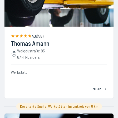
4.6
(
58
)
Thomas Amann
Walgaustraße 83
6714 Nüziders
Werkstatt
MEHR
Erweiterte Suche: Werkstätten im Umkreis von 5 km