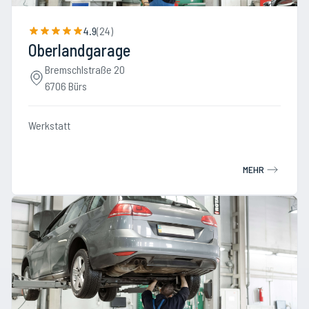
4.9
(
24
)
Oberlandgarage
Bremschlstraße 20
6706 Bürs
Werkstatt
MEHR