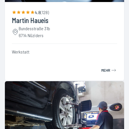
4.8
(
128
)
Martin Haueis
Bundesstraße 31b
6714 Nüziders
Werkstatt
MEHR