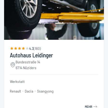
4.3
(
160
)
Autohaus Leidinger
Bundesstraße 14
6714 Nüziders
Werkstatt
Renault
Dacia
Ssangyong
MEHR