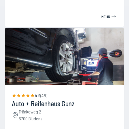
MEHR
4.9
(
48
)
Auto + Reifenhaus Gunz
Tränkeweg 2
6700 Bludenz