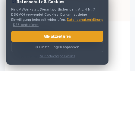
🍪
Datenschutz & Cookies
FindMyWerkstatt (Verantwortlicher gem. Art. 4 Nr. 7
DSGVO) verwendet Cookies. Du kannst deine
Einwilligung jederzeit widerrufen.
Datenschutzerklärung
·
DSB kontaktieren
4.4
(
218
)
Alle akzeptieren
H. Eisenrigler (Unfall Spezialist)
⚙️ Einstellungen anpassen
Thomas-Walch-Straße 43
6460 Gemeinde Imst
Nur notwendige Cookies
Werkstatt
VW
Audi
Seat
Skoda
CUPRA
Termin vereinbaren
MEHR