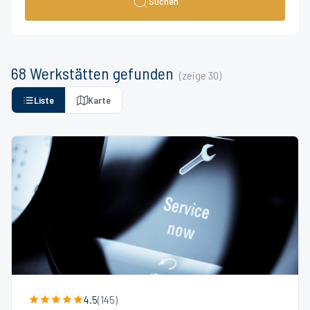
Suchen
68
Werkstätten
gefunden
(zeige
30
)
Liste
Karte
4.5
(
145
)