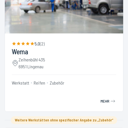
5.0
(
2
)
Wema
Zeihenbühl 435
6951 Lingenau
Werkstatt
Reifen
Zubehör
MEHR
Weitere Werkstätten ohne spezifischer Angabe zu „Zubehör“