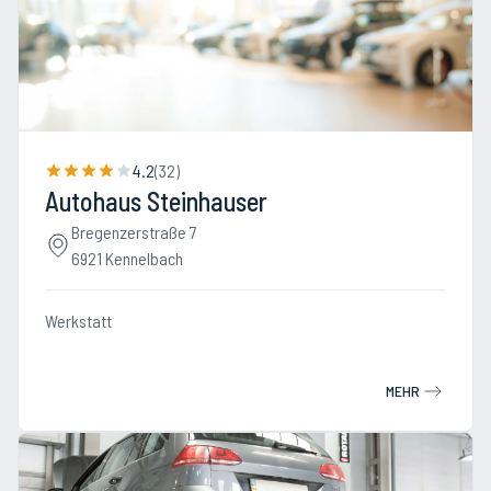
4.2
(
32
)
Autohaus Steinhauser
Bregenzerstraße 7
6921 Kennelbach
Werkstatt
MEHR