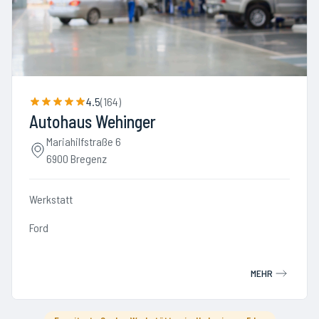
4.5
(
164
)
Autohaus Wehinger
Mariahilfstraße 6
6900 Bregenz
Werkstatt
Ford
MEHR