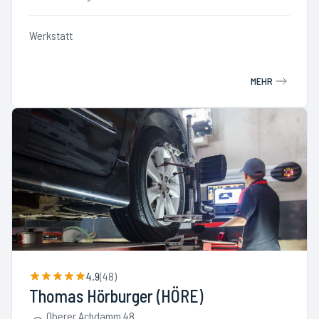
Werkstatt
MEHR
4.9
(
48
)
Thomas Hörburger (HÖRE)
Oberer Achdamm 48