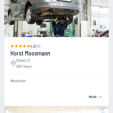
4.6
(
11
)
Horst Moosmann
Dielen 21
6971 Hard
Werkstatt
MEHR