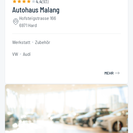
4.4
(
93
)
Autohaus Malang
Hofsteigstrasse 166
6971 Hard
Werkstatt
Zubehör
VW
Audi
MEHR