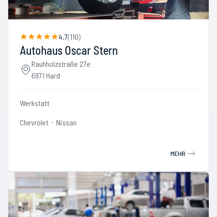
4.7
(
110
)
Autohaus Oscar Stern
Rauhholzstraße 27e
6971 Hard
Werkstatt
Chevrolet
Nissan
MEHR