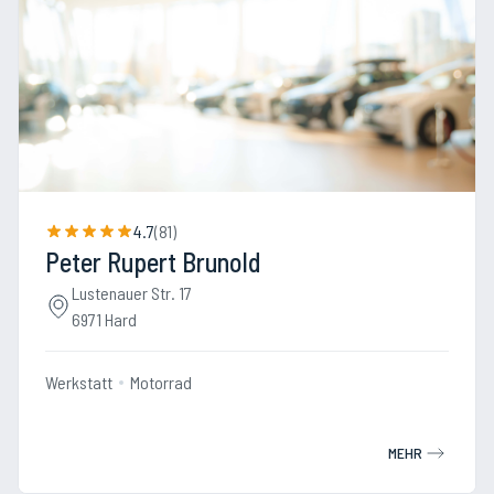
4.7
(
81
)
Peter Rupert Brunold
Lustenauer Str. 17
6971 Hard
Werkstatt
Motorrad
MEHR