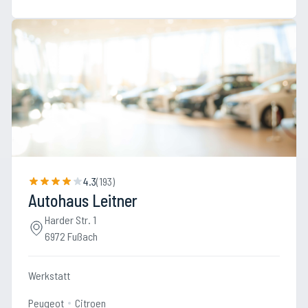
4.3
(
193
)
Autohaus Leitner
Harder Str. 1
6972 Fußach
Werkstatt
Peugeot
Citroen