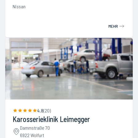
Nissan
MEHR
4.8
(
20
)
Karosserieklinik Leimegger
Dammstraße 70
6922 Wolfurt