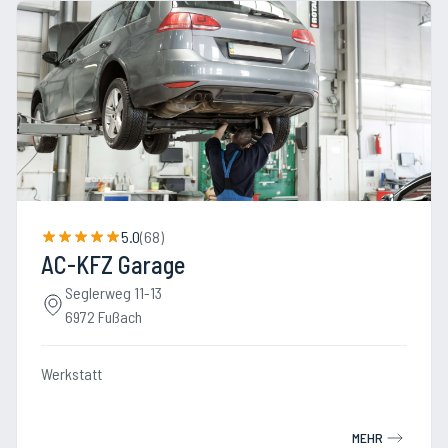
5.0
(
68
)
AC-KFZ Garage
Seglerweg 11-13
6972 Fußach
Werkstatt
MEHR