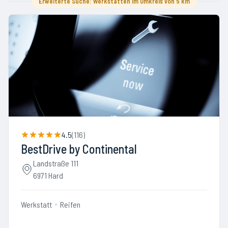
Erweiterte Suche: Werkstätten im Umkreis von 5 km
4.5
(
116
)
BestDrive by Continental
Landstraße 111
6971 Hard
Werkstatt
Reifen