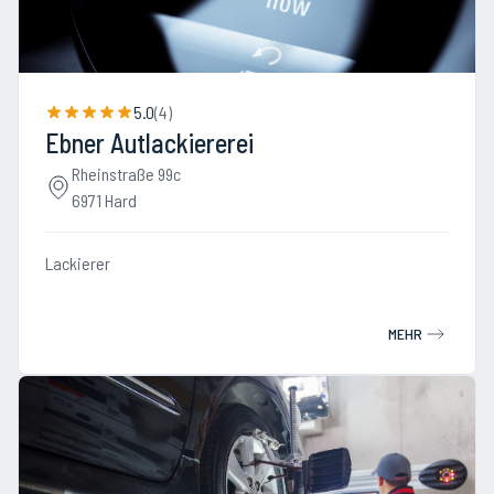
5.0
(
4
)
Ebner Autlackiererei
Rheinstraße 99c
6971 Hard
Lackierer
MEHR