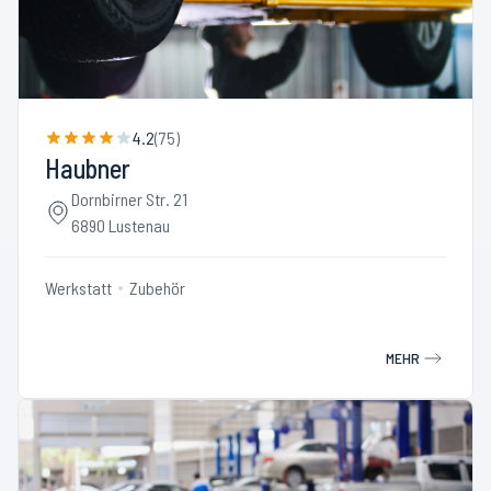
4.2
(
75
)
Haubner
Dornbirner Str. 21
6890 Lustenau
Werkstatt
Zubehör
MEHR