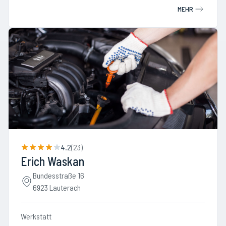
MEHR
4.2
(
23
)
Erich Waskan
Bundesstraße 16
6923 Lauterach
Werkstatt