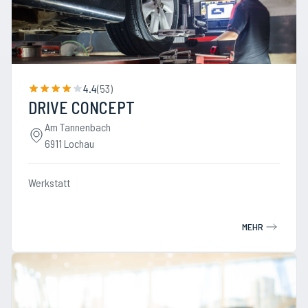
4.4
(
53
)
DRIVE CONCEPT
Am Tannenbach
6911 Lochau
Werkstatt
MEHR