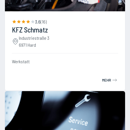
3.6
(
16
)
KFZ Schmatz
Industriestraße 3
6971 Hard
Werkstatt
MEHR