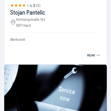
4.3
(
33
)
Stojan Pantelic
Hofsteigstraße 142
6971 Hard
Werkstatt
MEHR