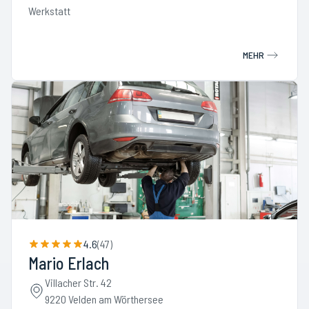
Werkstatt
MEHR
4.6
(
47
)
Mario Erlach
Villacher Str. 42
9220 Velden am Wörthersee