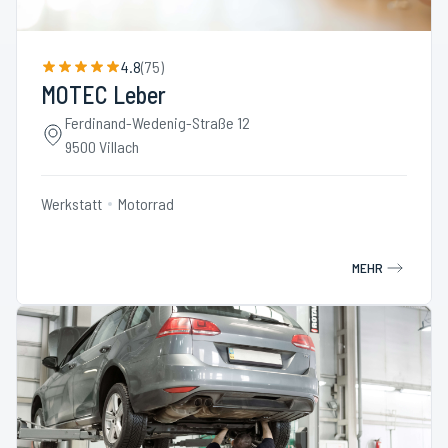
4.8
(
75
)
MOTEC Leber
Ferdinand-Wedenig-Straße 12
9500 Villach
Werkstatt
Motorrad
MEHR