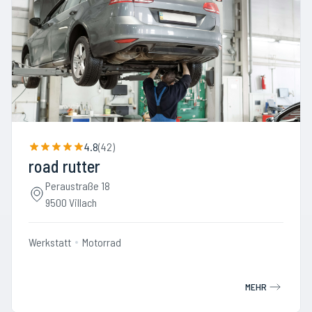
4.8
(
42
)
road rutter
Peraustraße 18
9500 Villach
Werkstatt
Motorrad
MEHR