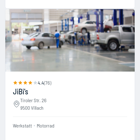
4.4
(
76
)
JiBi's
Tiroler Str. 26
9500 Villach
Werkstatt
Motorrad