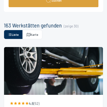
Suchen
163
Werkstätten
gefunden
(zeige
30
)
Liste
Karte
4.6
(
52
)