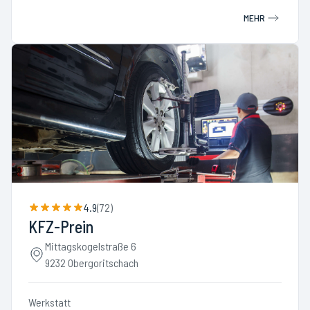
MEHR
4.9
(
72
)
KFZ-Prein
Mittagskogelstraße 6
9232 Obergoritschach
Werkstatt