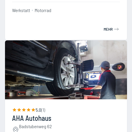
Werkstatt
Motorrad
MEHR
5.0
(
1
)
AHA Autohaus
Badstubenweg 62