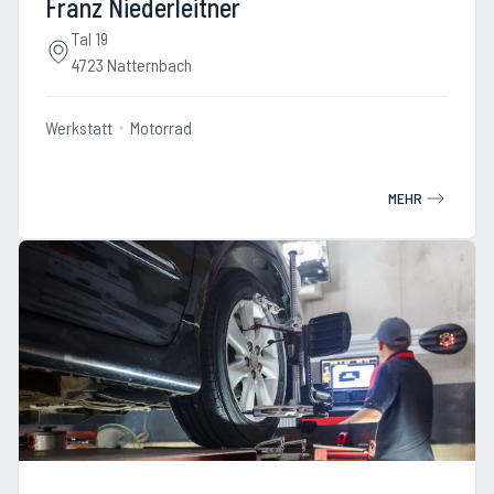
Franz Niederleitner
Tal 19
4723 Natternbach
Werkstatt
Motorrad
MEHR