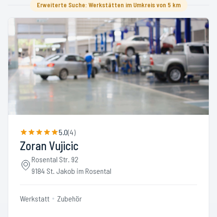
Erweiterte Suche: Werkstätten im Umkreis von 5 km
5.0
(
4
)
Zoran Vujicic
Rosental Str. 92
9184 St. Jakob im Rosental
Werkstatt
Zubehör