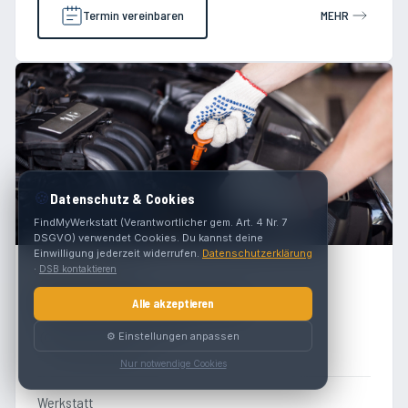
Termin vereinbaren
MEHR
🍪
Datenschutz & Cookies
FindMyWerkstatt (Verantwortlicher gem. Art. 4 Nr. 7
DSGVO) verwendet Cookies. Du kannst deine
Einwilligung jederzeit widerrufen.
Datenschutzerklärung
·
DSB kontaktieren
5.0
(
3
)
BestDrive by Continental
Alle akzeptieren
Krastowitzer Strasse 9
⚙️ Einstellungen anpassen
9020 Klagenfurt
Nur notwendige Cookies
Werkstatt