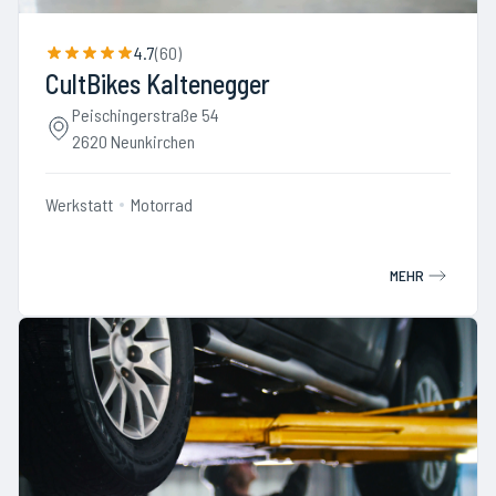
4.7
(
60
)
CultBikes Kaltenegger
Peischingerstraße 54
2620 Neunkirchen
Werkstatt
Motorrad
MEHR