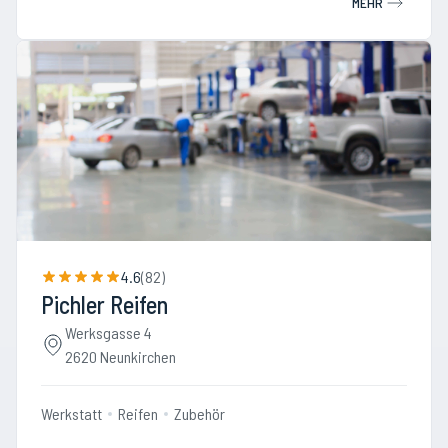
MEHR
4.6
(
82
)
Pichler Reifen
Werksgasse 4
2620 Neunkirchen
Werkstatt
Reifen
Zubehör