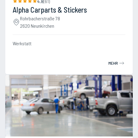
4.8
(
61
)
Alpha Carparts & Stickers
Rohrbacherstraße 78
2620 Neunkirchen
Werkstatt
MEHR