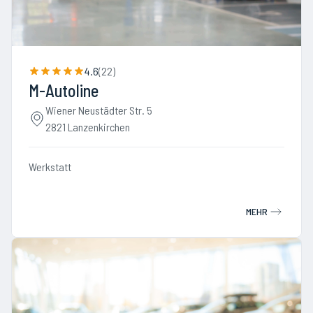
4.6
(
22
)
M-Autoline
Wiener Neustädter Str. 5
2821 Lanzenkirchen
Werkstatt
MEHR