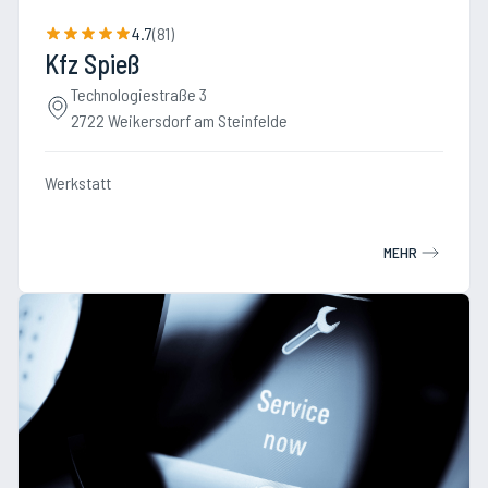
4.7
(
81
)
Kfz Spieß
Technologiestraße 3
2722 Weikersdorf am Steinfelde
Werkstatt
MEHR