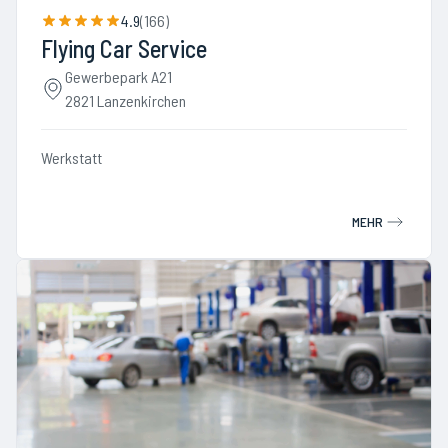
4.9
(
166
)
Flying Car Service
Gewerbepark A21
2821 Lanzenkirchen
Werkstatt
MEHR