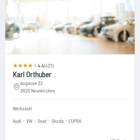
4.4
(
423
)
Karl Orthuber
Augasse 22
2620 Neunkirchen
Werkstatt
Audi
VW
Seat
Skoda
CUPRA