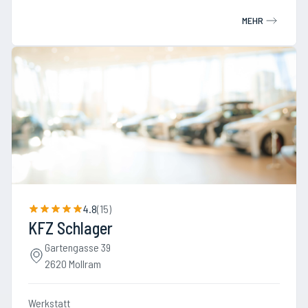
MEHR
4.8
(
15
)
KFZ Schlager
Gartengasse 39
2620 Mollram
Werkstatt