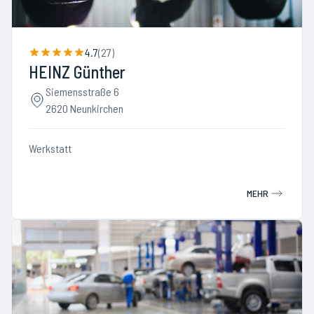
4.7
(
27
)
HEINZ Günther
Siemensstraße 6
2620 Neunkirchen
Werkstatt
MEHR