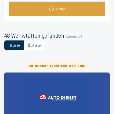
Suchen
48
Werkstätten
gefunden
(zeige
30
)
Liste
Karte
Kleinschaden-Spezialisten in der Nähe