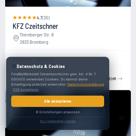
4.7
(
30
)
KFZ Czeitschner
Thernberger Str. 8
2833 Bromberg
Werkstatt
Motorrad
🍪
Datenschutz & Cookies
FindMyWerkstatt (Verantwortlicher gem. Art. 4 Nr. 7
MEHR
DSGVO) verwendet Cookies. Du kannst deine
Einwilligung jederzeit widerrufen.
Datenschutzerklärung
·
DSB kontaktieren
Alle akzeptieren
⚙️ Einstellungen anpassen
Nur notwendige Cookies