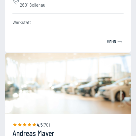
2601 Sollenau
Werkstatt
MEHR
4.5
(
70
)
Andreas Mayer