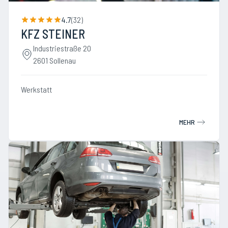
4.7
(
32
)
KFZ STEINER
Industriestraße 20
2601 Sollenau
Werkstatt
MEHR