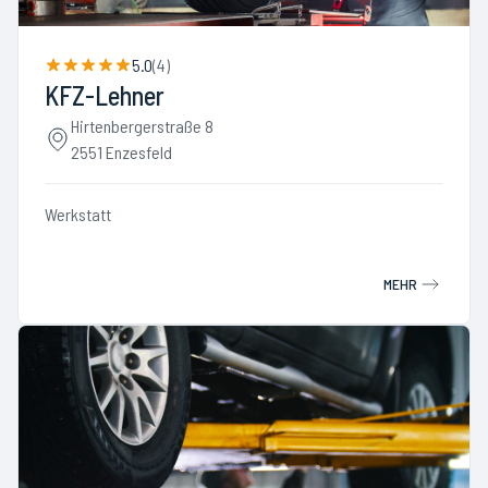
5.0
(
4
)
KFZ-Lehner
Hirtenbergerstraße 8
2551 Enzesfeld
Werkstatt
MEHR