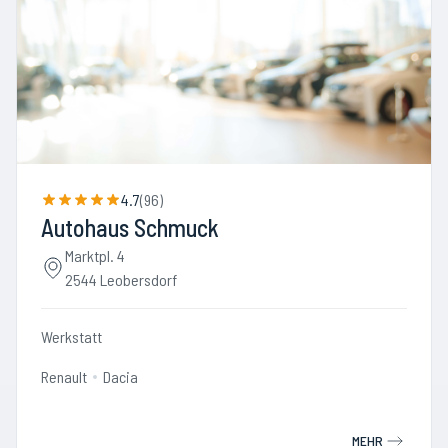
4.7
(
96
)
Autohaus Schmuck
Marktpl. 4
2544 Leobersdorf
Werkstatt
Renault
Dacia
MEHR