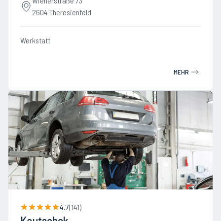
Wienerstraße 73
2604 Theresienfeld
Werkstatt
MEHR
4.7
(
141
)
Kautschek