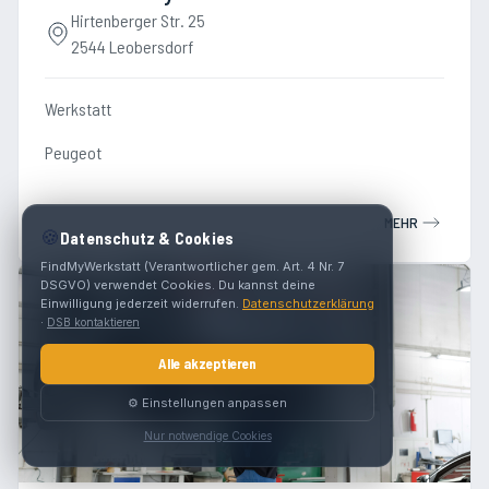
Hirtenberger Str. 25
2544 Leobersdorf
Werkstatt
Peugeot
MEHR
🍪
Datenschutz & Cookies
FindMyWerkstatt (Verantwortlicher gem. Art. 4 Nr. 7
DSGVO) verwendet Cookies. Du kannst deine
Einwilligung jederzeit widerrufen.
Datenschutzerklärung
·
DSB kontaktieren
Alle akzeptieren
⚙️ Einstellungen anpassen
Nur notwendige Cookies