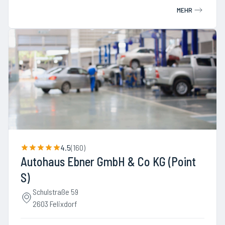
MEHR
4.5
(
160
)
Autohaus Ebner GmbH & Co KG (Point
S)
Schulstraße 59
2603 Felixdorf