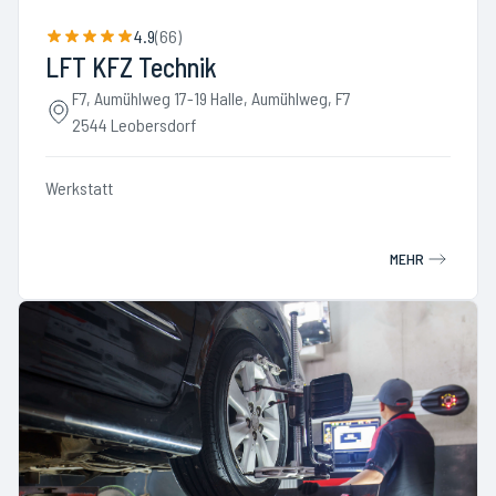
4.9
(
66
)
LFT KFZ Technik
F7, Aumühlweg 17-19 Halle, Aumühlweg, F7
2544 Leobersdorf
Werkstatt
MEHR