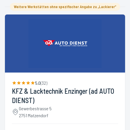
Weitere Werkstätten ohne spezifischer Angabe zu „Lackierer“
5.0
(
32
)
KFZ & Lacktechnik Enzinger (ad AUTO
DIENST)
Gewerbestrasse 5
2751 Matzendorf