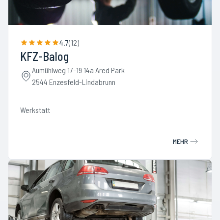
4.7
(
12
)
KFZ-Balog
Aumühlweg 17-19 14a Ared Park
2544 Enzesfeld-Lindabrunn
Werkstatt
MEHR