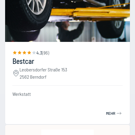
4.3
(
96
)
Bestcar
Leobersdorfer Straße 153
2562 Berndorf
Werkstatt
MEHR