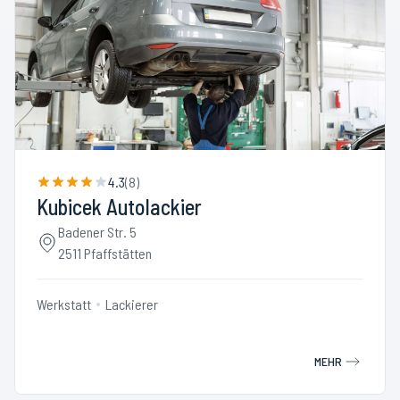
4.3
(
8
)
Kubicek Autolackier
Badener Str. 5
2511 Pfaffstätten
Werkstatt
Lackierer
MEHR