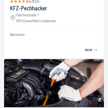
4.7
(
29
)
KFZ-Pechhacker
Fabriksstraße 1
2551 Enzesfeld-Lindabrunn
Werkstatt
MEHR