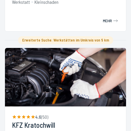
Werkstatt
Kleinschaden
MEHR
Erweiterte Suche: Werkstätten im Umkreis von 5 km
4.6
(
50
)
KFZ Kratochwill