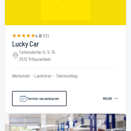
4.8
(
112
)
Lucky Car
Tattendorfer G. 5-15
2512 Tribuswinkel
Werkstatt
Lackierer
Steinschlag
Termin vereinbaren
MEHR