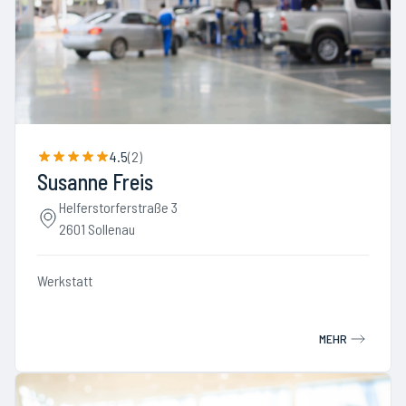
4.5
(
2
)
Susanne Freis
Helferstorferstraße 3
2601 Sollenau
Werkstatt
MEHR