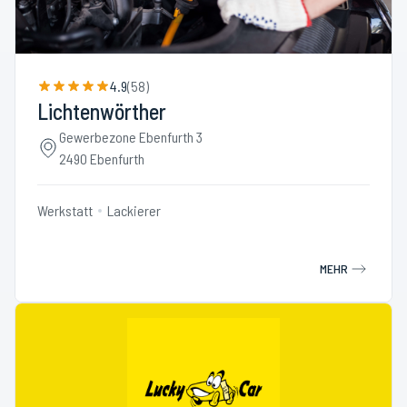
4.9
(
58
)
Lichtenwörther
Gewerbezone Ebenfurth 3
2490 Ebenfurth
Werkstatt
Lackierer
MEHR