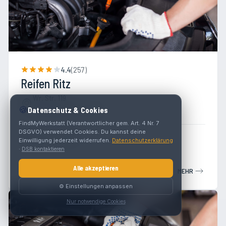
4.4
(
257
)
Reifen Ritz
Wr. Str. 119
🍪
2700 Wiener Neustadt
Datenschutz & Cookies
FindMyWerkstatt (Verantwortlicher gem. Art. 4 Nr. 7
DSGVO) verwendet Cookies. Du kannst deine
Werkstatt
Reifen
Einwilligung jederzeit widerrufen.
Datenschutzerklärung
·
DSB kontaktieren
Alle akzeptieren
MEHR
⚙️ Einstellungen anpassen
Nur notwendige Cookies