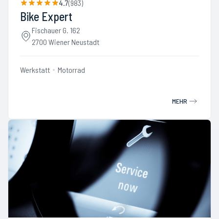
4.7
(
983
)
Bike Expert
Fischauer G. 162
2700 Wiener Neustadt
Werkstatt
Motorrad
MEHR