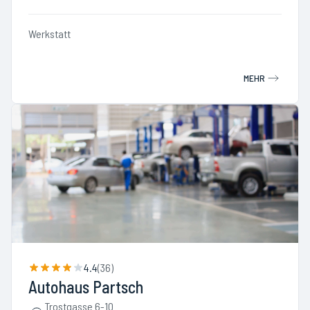
Werkstatt
MEHR
4.4
(
36
)
Autohaus Partsch
Trostgasse 6-10