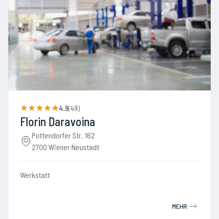
4.9
(
49
)
Florin Daravoina
Pottendorfer Str. 162
2700 Wiener Neustadt
Werkstatt
MEHR