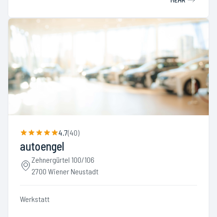
4.7
(
40
)
autoengel
Zehnergürtel 100/106
2700 Wiener Neustadt
Werkstatt