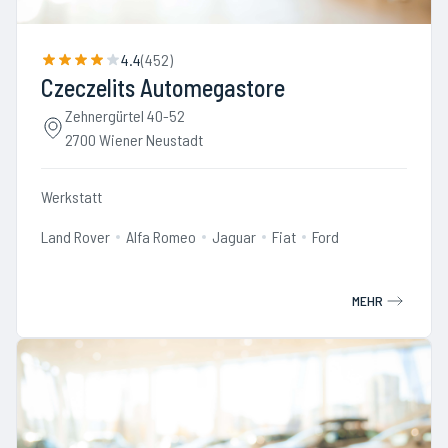
4.4
(
452
)
Czeczelits Automegastore
Zehnergürtel 40-52
2700 Wiener Neustadt
Werkstatt
Land Rover
Alfa Romeo
Jaguar
Fiat
Ford
MEHR