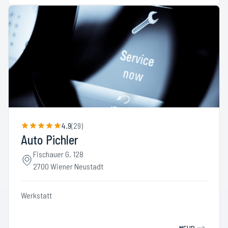
4.9
(
29
)
Auto Pichler
Fischauer G. 128
2700 Wiener Neustadt
Werkstatt
MEHR