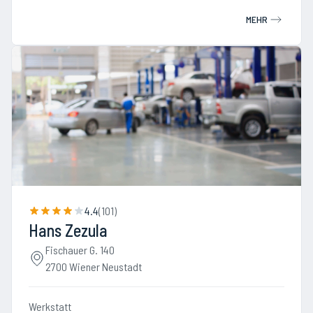
MEHR
4.4
(
101
)
Hans Zezula
Fischauer G. 140
2700 Wiener Neustadt
Werkstatt