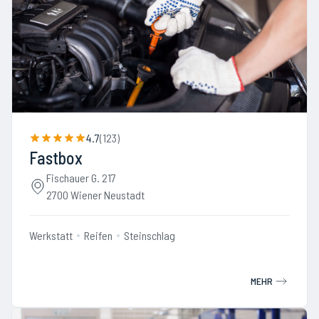
4.7
(
123
)
Fastbox
Fischauer G. 217
2700 Wiener Neustadt
Werkstatt
Reifen
Steinschlag
MEHR