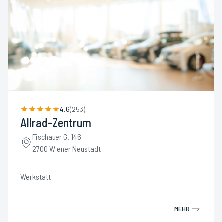
4.6
(
253
)
Allrad-Zentrum
Fischauer G. 146
2700 Wiener Neustadt
Werkstatt
MEHR