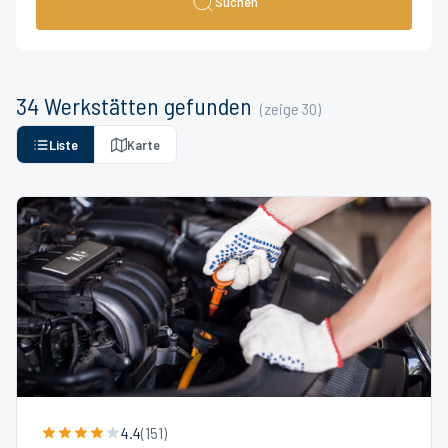
Suchen
34
Werkstätten
gefunden
(zeige
30
)
Liste
Karte
4.4
(
151
)