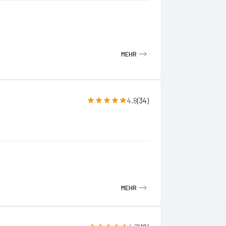
MEHR
4.8
(
34
)
MEHR