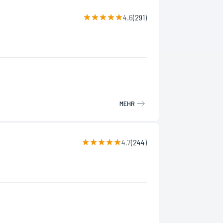
4.6
(
291
)
MEHR
4.7
(
244
)