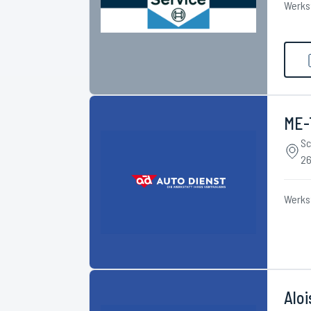
Werks
ME-
Sc
26
Werks
Alo