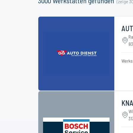
3000
Werkstätten
gefunden
(zeige
3
AUT
Ra
83
Werks
KNA
Wi
31