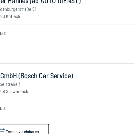
der Hannes (ad AUTO DIENST)
denburgerstraße 51
80 Köflach
tatt
 GmbH (Bosch Car Service)
belstraße 3
58 Schwarzach
tatt
Termin vereinbaren