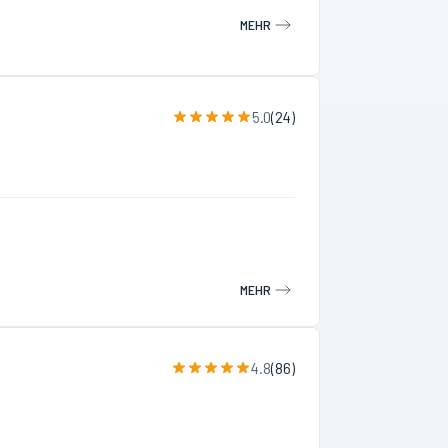
MEHR
5.0
(
24
)
MEHR
4.8
(
86
)