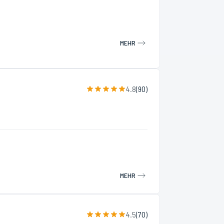
MEHR
4.8
(
90
)
MEHR
4.5
(
70
)