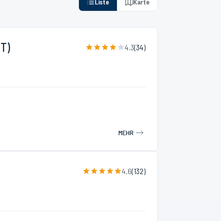
Liste
Karte
T)
4.3
(
34
)
MEHR
4.6
(
132
)