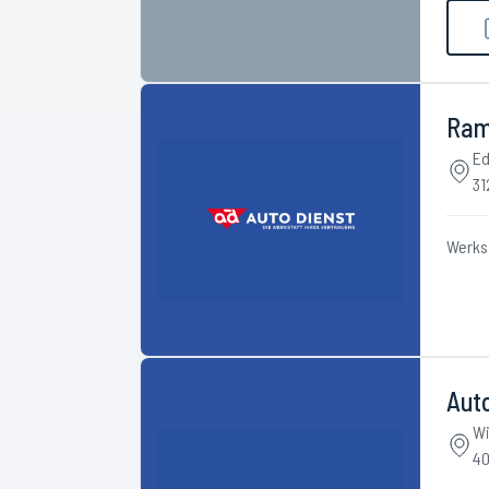
Ram
Ed
31
Werks
Aut
Wi
40