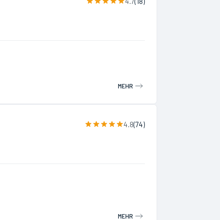
4.7
(
18
)
MEHR
4.8
(
74
)
MEHR