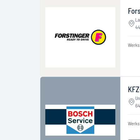
Fors
La
44
Werks
KFZ-
Un
64
Werks