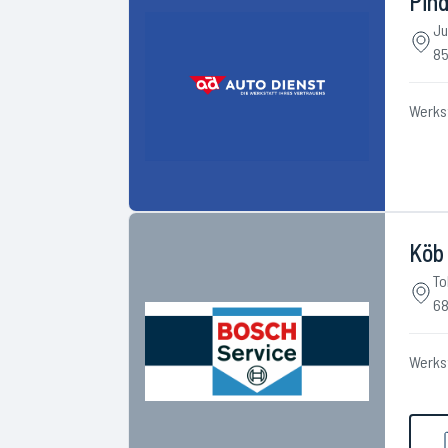
Pin
Ju
85
Werks
Köb
To
68
Werks