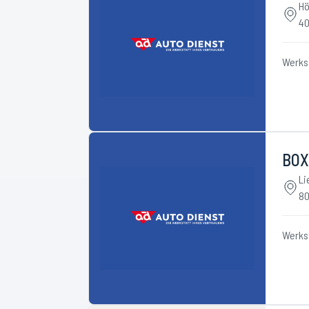
Hö
40
Werks
BOX
Li
80
Werks