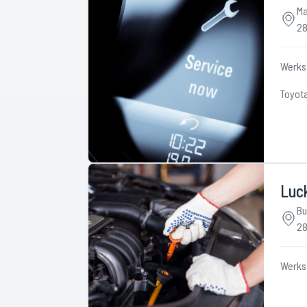
Ma
28
Werks
Toyot
Luc
Bu
28
Werks