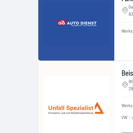
Ge
82
Werks
Beis
Wi
28
Werks
VW