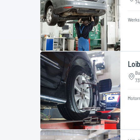
74
Werks
Loib
Bu
73
Motor