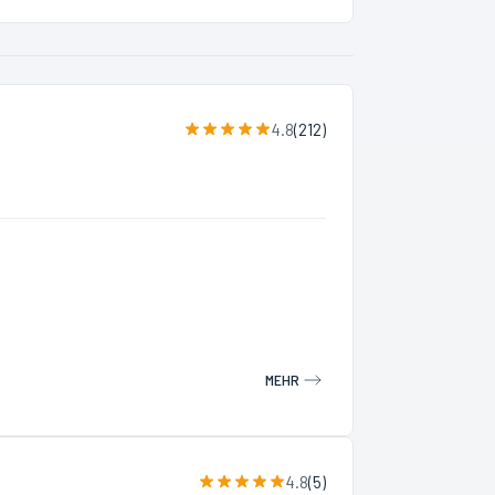
4.8
(
212
)
MEHR
4.8
(
5
)