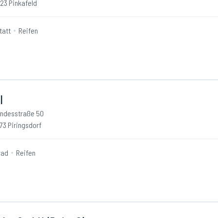
23 Pinkafeld
tatt
Reifen
l
ndesstraße 50
73 Piringsdorf
rad
Reifen