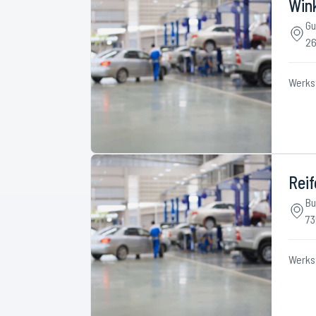
Wink
Gu
26
Werks
Reif
Bu
73
Werks