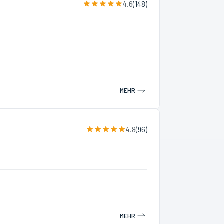
4.6
(
148
)
MEHR
4.8
(
96
)
MEHR