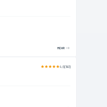
MEHR
4.6
(
141
)