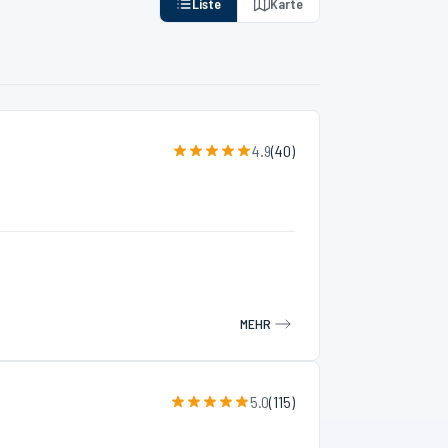
Liste
Karte
4.9
(
40
)
MEHR
5.0
(
115
)