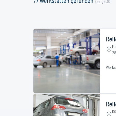
77
Werkstätten
gefunden
(zeige
30
)
Rei
Ma
28
Werks
Rei
Kö