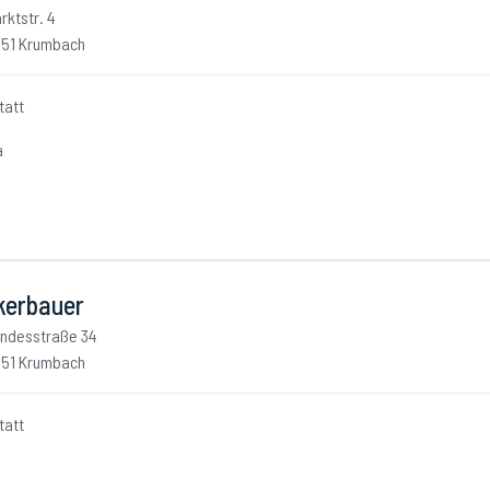
rktstr. 4
51 Krumbach
tatt
a
kerbauer
ndesstraße 34
51 Krumbach
tatt