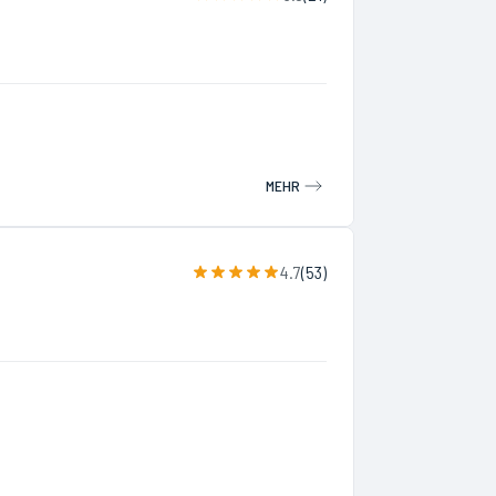
MEHR
4.7
(
53
)