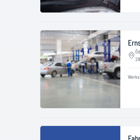
Ern
Öd
28
Werks
Fah