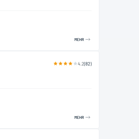
MEHR
4.2
(
82
)
MEHR