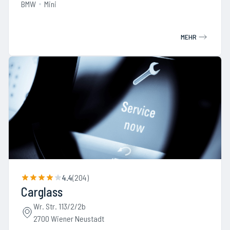
BMW
Mini
MEHR
4.4
(
204
)
Carglass
Wr. Str. 113/2/2b
2700 Wiener Neustadt