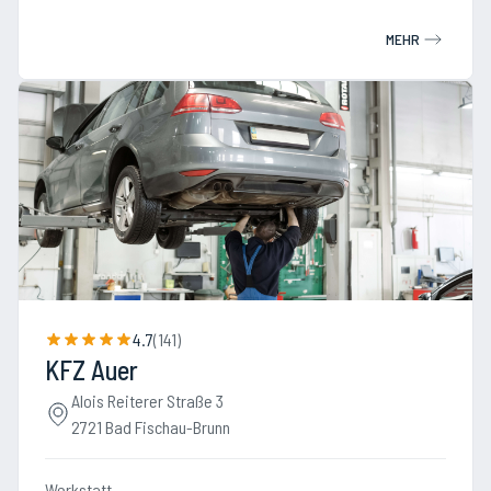
MEHR
4.7
(
141
)
KFZ Auer
Alois Reiterer Straße 3
2721 Bad Fischau-Brunn
Werkstatt