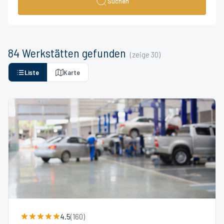
Suchen
84
Werkstätten
gefunden
(zeige
30
)
Liste
Karte
4.5
(
160
)