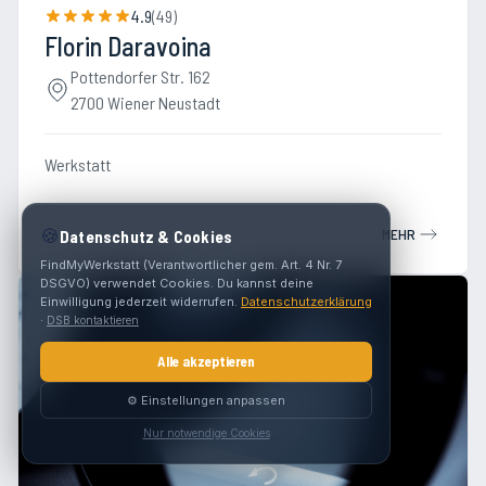
4.9
(
49
)
Florin Daravoina
Pottendorfer Str. 162
2700 Wiener Neustadt
Werkstatt
🍪
MEHR
Datenschutz & Cookies
FindMyWerkstatt (Verantwortlicher gem. Art. 4 Nr. 7
DSGVO) verwendet Cookies. Du kannst deine
Einwilligung jederzeit widerrufen.
Datenschutzerklärung
·
DSB kontaktieren
Alle akzeptieren
⚙️ Einstellungen anpassen
Nur notwendige Cookies