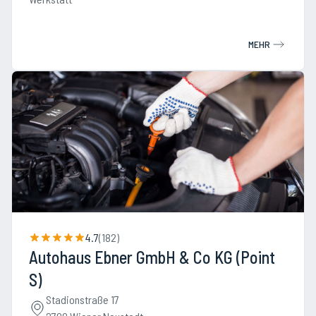
MEHR
4.7
(
182
)
Autohaus Ebner GmbH & Co KG (Point
S)
Stadionstraße 17