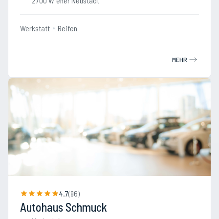
2700 Wiener Neustadt
Werkstatt
Reifen
MEHR
4.7
(
96
)
Autohaus Schmuck