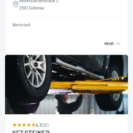
Helferstorferstraße 3
2601 Sollenau
Werkstatt
MEHR
4.7
(
32
)