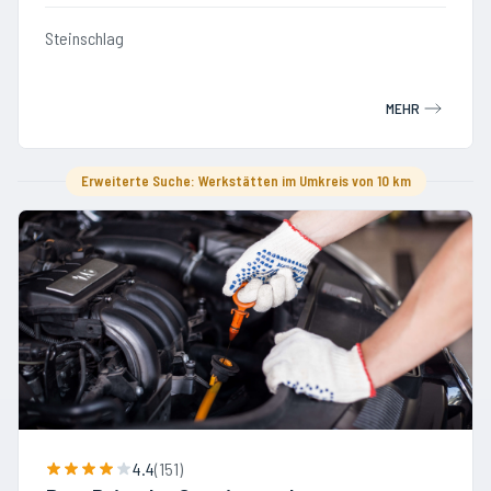
Steinschlag
MEHR
Erweiterte Suche: Werkstätten im Umkreis von 10 km
4.4
(
151
)