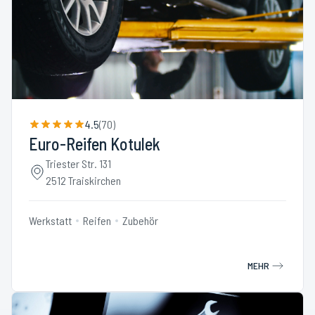
4.5
(
70
)
Euro-Reifen Kotulek
Triester Str. 131
2512 Traiskirchen
Werkstatt
Reifen
Zubehör
MEHR