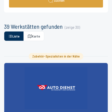
Suchen
39
Werkstätten
gefunden
(zeige
30
)
Liste
Karte
Zubehör-Spezialisten in der Nähe