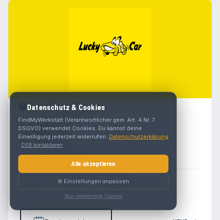
🍪
Datenschutz & Cookies
4.7
(
103
)
FindMyWerkstatt (Verantwortlicher gem. Art. 4 Nr. 7
Lucky Car
DSGVO) verwendet Cookies. Du kannst deine
Einwilligung jederzeit widerrufen.
Datenschutzerklärung
Grazer Str. 31
·
DSB kontaktieren
2700 Wiener Neustadt
Alle akzeptieren
⚙️ Einstellungen anpassen
Werkstatt
Lackierer
Steinschlag
Nur notwendige Cookies