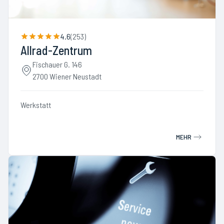
4.6
(
253
)
Allrad-Zentrum
Fischauer G. 146
2700 Wiener Neustadt
Werkstatt
MEHR