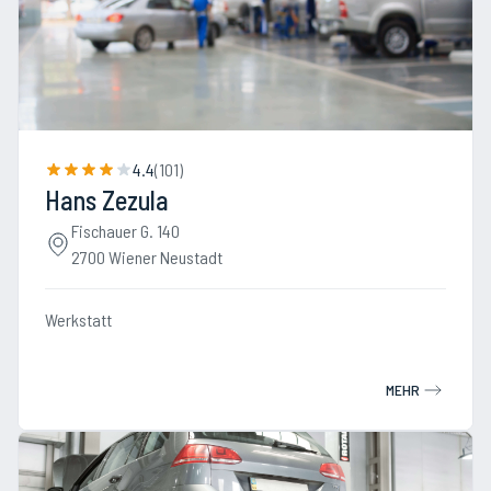
4.4
(
101
)
Hans Zezula
Fischauer G. 140
2700 Wiener Neustadt
Werkstatt
MEHR