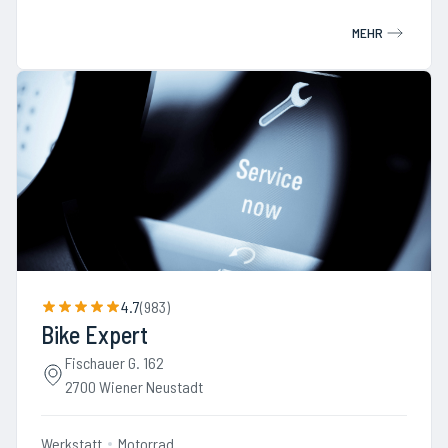
MEHR
4.7
(
983
)
Bike Expert
Fischauer G. 162
2700 Wiener Neustadt
Werkstatt
Motorrad