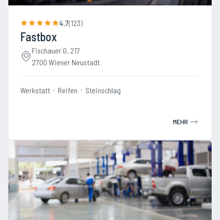
4.7
(
123
)
Fastbox
Fischauer G. 217
2700 Wiener Neustadt
Werkstatt
Reifen
Steinschlag
MEHR