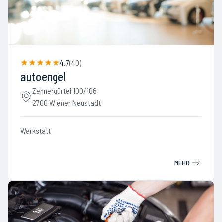
4.7
(
40
)
autoengel
Zehnergürtel 100/106
2700 Wiener Neustadt
Werkstatt
MEHR