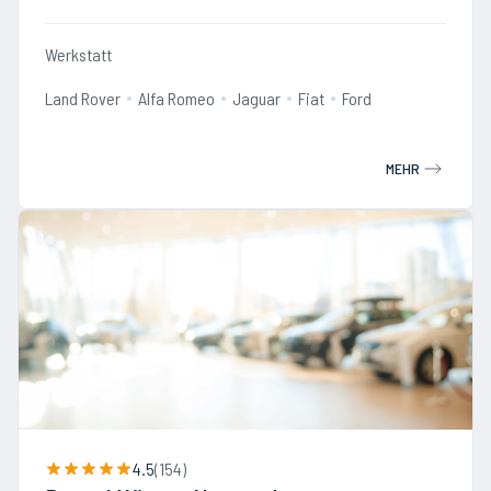
Werkstatt
Land Rover
Alfa Romeo
Jaguar
Fiat
Ford
MEHR
4.5
(
154
)