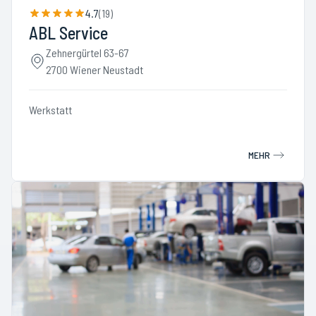
4.7
(
19
)
ABL Service
Zehnergürtel 63-67
2700 Wiener Neustadt
Werkstatt
MEHR