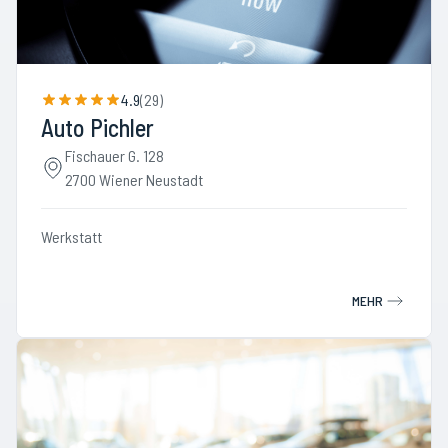
4.9
(
29
)
Auto Pichler
Fischauer G. 128
2700 Wiener Neustadt
Werkstatt
MEHR