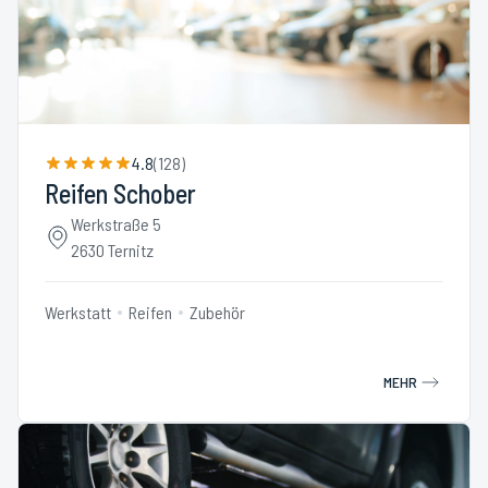
4.8
(
128
)
Reifen Schober
Werkstraße 5
2630 Ternitz
Werkstatt
Reifen
Zubehör
MEHR