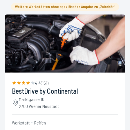
Weitere Werkstätten ohne spezifischer Angabe zu „Zubehör“
4.4
(
151
)
BestDrive by Continental
Marktgasse 10
2700 Wiener Neustadt
Werkstatt
Reifen