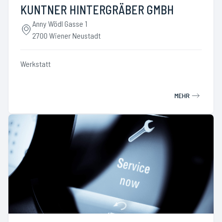
KUNTNER HINTERGRÄBER GMBH
Anny Wödl Gasse 1
2700 Wiener Neustadt
Werkstatt
MEHR