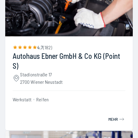
4.7
(
182
)
Autohaus Ebner GmbH & Co KG (Point
S)
Stadionstraße 17
2700 Wiener Neustadt
Werkstatt
Reifen
MEHR