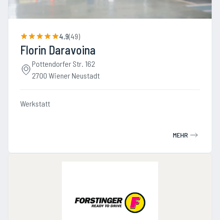
4.9
(
49
)
Florin Daravoina
Pottendorfer Str. 162
2700 Wiener Neustadt
Werkstatt
MEHR