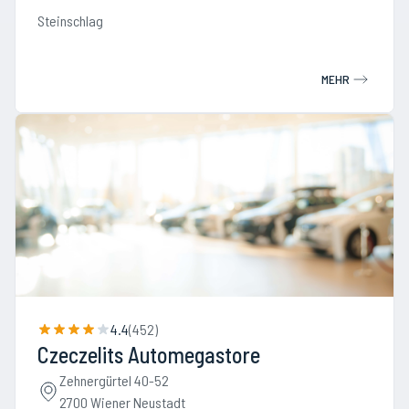
Steinschlag
MEHR
4.4
(
452
)
Czeczelits Automegastore
Zehnergürtel 40-52
2700 Wiener Neustadt