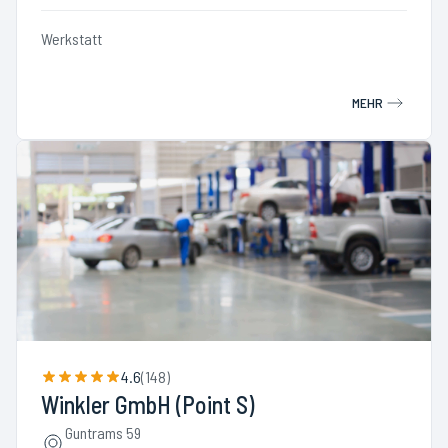
Werkstatt
MEHR
4.6
(
148
)
Winkler GmbH (Point S)
Guntrams 59