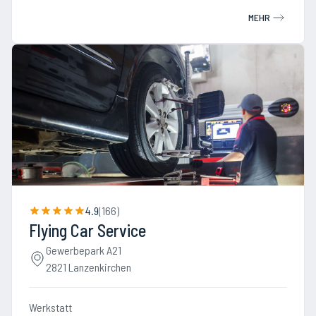
MEHR
4.9
(
166
)
Flying Car Service
Gewerbepark A21
2821 Lanzenkirchen
Werkstatt