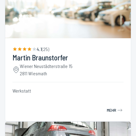
4.1
(
25
)
Martin Braunstorfer
Wiener Neustädterstraße 15
2811 Wiesmath
Werkstatt
MEHR