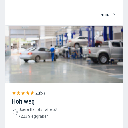
MEHR
5.0
(
2
)
Hohlweg
Obere Hauptstraße 32
7223 Sieggraben