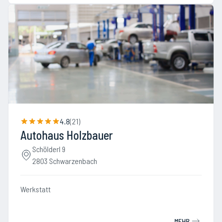
4.8
(
21
)
Autohaus Holzbauer
Schölderl 9
2803 Schwarzenbach
Werkstatt
MEHR