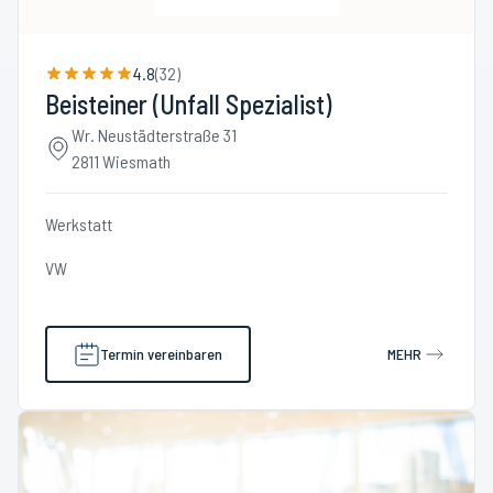
4.8
(
32
)
Beisteiner (Unfall Spezialist)
Wr. Neustädterstraße 31
2811 Wiesmath
Werkstatt
VW
Termin vereinbaren
MEHR