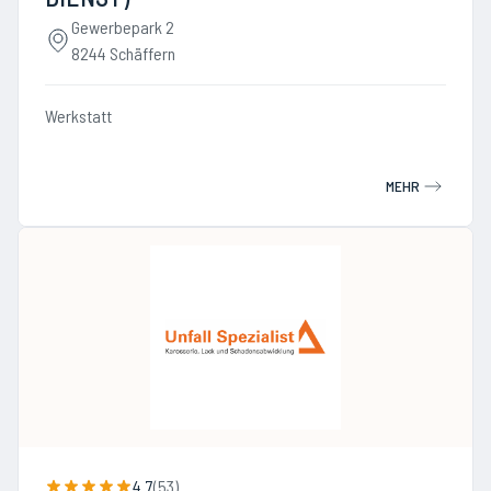
Gewerbepark 2
8244 Schäffern
Werkstatt
MEHR
4.7
(
53
)