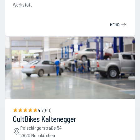
Werkstatt
MEHR
4.7
(
60
)
CultBikes Kaltenegger
Peischingerstraße 54
2620 Neunkirchen