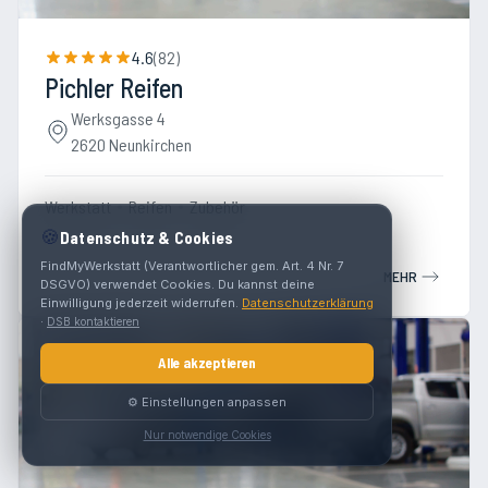
4.6
(
82
)
Pichler Reifen
Werksgasse 4
2620 Neunkirchen
Werkstatt
Reifen
Zubehör
🍪
Datenschutz & Cookies
FindMyWerkstatt (Verantwortlicher gem. Art. 4 Nr. 7
MEHR
DSGVO) verwendet Cookies. Du kannst deine
Einwilligung jederzeit widerrufen.
Datenschutzerklärung
·
DSB kontaktieren
Alle akzeptieren
⚙️ Einstellungen anpassen
Nur notwendige Cookies