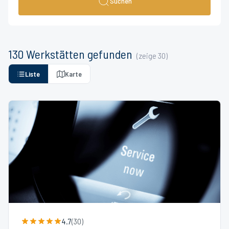
Suchen
130
Werkstätten
gefunden
(zeige
30
)
Liste
Karte
4.7
(
30
)