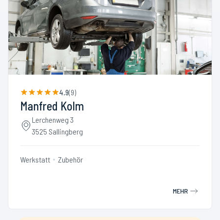
4.9
(
9
)
Manfred Kolm
Lerchenweg 3
3525 Sallingberg
Werkstatt
Zubehör
MEHR