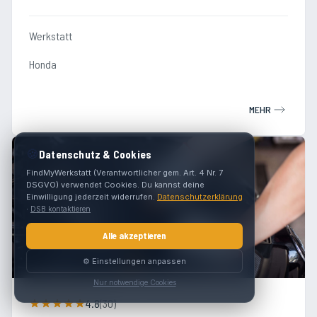
Werkstatt
Honda
MEHR
🍪
Datenschutz & Cookies
FindMyWerkstatt (Verantwortlicher gem. Art. 4 Nr. 7
DSGVO) verwendet Cookies. Du kannst deine
Einwilligung jederzeit widerrufen.
Datenschutzerklärung
·
DSB kontaktieren
Alle akzeptieren
⚙️ Einstellungen anpassen
Nur notwendige Cookies
4.8
(
30
)