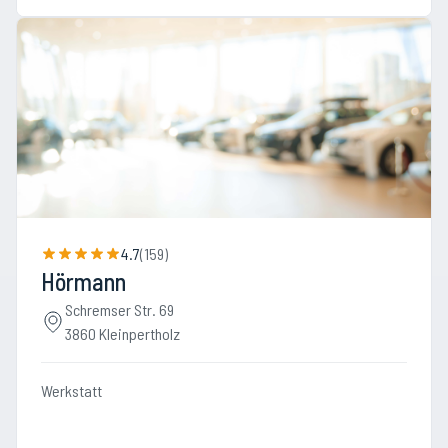
4.7
(
159
)
Hörmann
Schremser Str. 69
3860 Kleinpertholz
Werkstatt