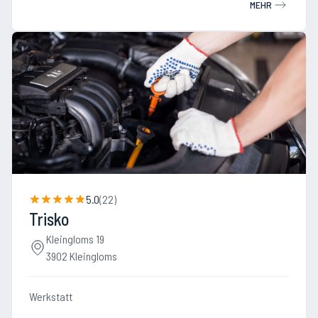
MEHR
5.0
(
22
)
Trisko
Kleingloms 19
3902 Kleingloms
Werkstatt