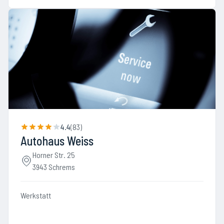
4.4
(
83
)
Autohaus Weiss
Horner Str. 25
3943 Schrems
Werkstatt