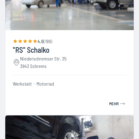
4.6
(
199
)
"RS" Schalko
Niederschremser Str. 35
3943 Schrems
Werkstatt
Motorrad
MEHR