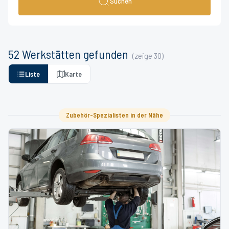
Suchen
52
Werkstätten
gefunden
(zeige
30
)
Liste
Karte
Zubehör-Spezialisten in der Nähe