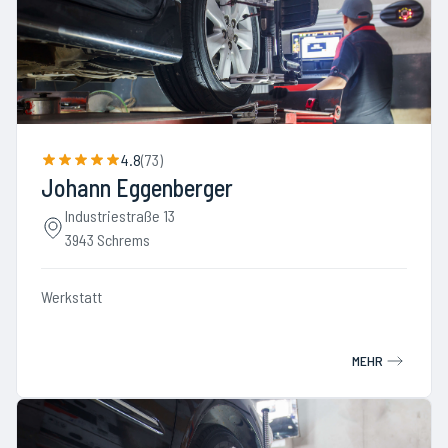
4.8
(
73
)
Johann Eggenberger
Industriestraße 13
3943 Schrems
Werkstatt
MEHR