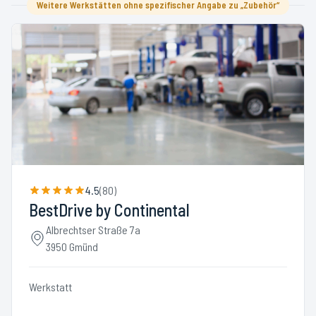
Weitere Werkstätten ohne spezifischer Angabe zu „Zubehör“
4.5
(
80
)
BestDrive by Continental
Albrechtser Straße 7a
3950 Gmünd
Werkstatt