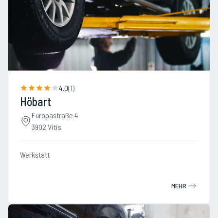
4.0
(
1
)
Höbart
Europastraße 4
3902 Vitis
Werkstatt
MEHR