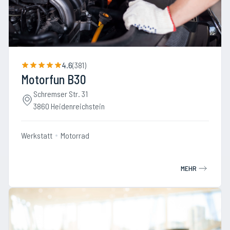
4.6
(
381
)
Motorfun B30
Schremser Str. 31
3860 Heidenreichstein
Werkstatt
Motorrad
MEHR