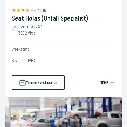
4.4
(
118
)
Seat Holas (Unfall Spezialist)
Horner Str. 27
3902 Vitis
Werkstatt
Seat
CUPRA
Termin vereinbaren
MEHR