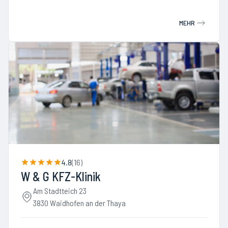
MEHR
4.8
(
16
)
W & G KFZ-Klinik
Am Stadtteich 23
3830 Waidhofen an der Thaya