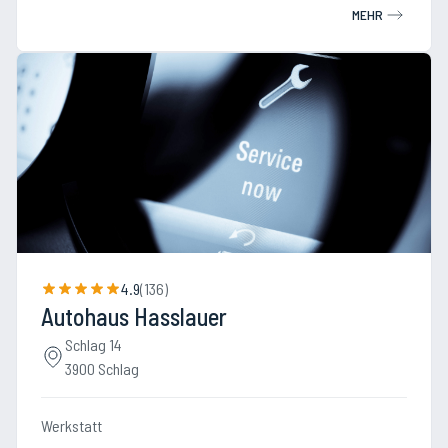
MEHR
4.9
(
136
)
Autohaus Hasslauer
Schlag 14
3900 Schlag
Werkstatt