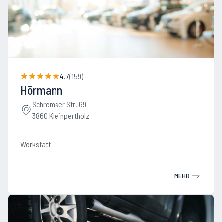
4.7
(
159
)
Hörmann
Schremser Str. 69
3860 Kleinpertholz
Werkstatt
MEHR