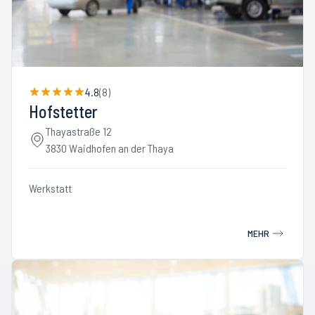
4.8
(
8
)
Hofstetter
Thayastraße 12
3830 Waidhofen an der Thaya
Werkstatt
MEHR