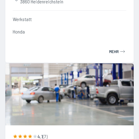
3860 Heidenreichstein
Werkstatt
Honda
MEHR
4.1
(
7
)