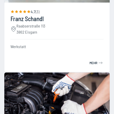
4.7
(
3
)
Franz Schandl
Raabserstraße 113
3862 Eisgarn
Werkstatt
MEHR