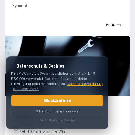
Hyundai
MEHR
🍪
Datenschutz & Cookies
FindMyWerkstatt (Verantwortlicher gem. Art. 4 Nr. 7
DSGVO) verwendet Cookies. Du kannst deine
Einwilligung jederzeit widerrufen.
Datenschutzerklärung
·
DSB kontaktieren
Alle akzeptieren
4.7
(
76
)
⚙️ Einstellungen anpassen
FG-Cars
Nur notwendige Cookies
Hauptstraße 97
3800 Göpfritz an der Wild