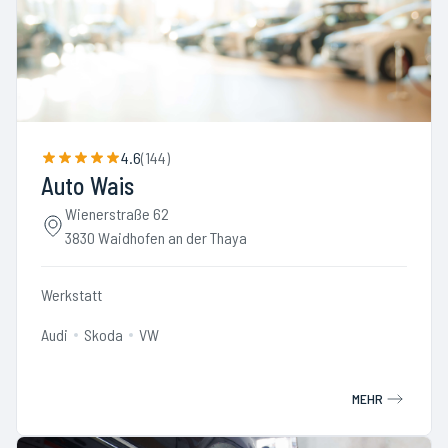
4.6
(
144
)
Auto Wais
Wienerstraße 62
3830 Waidhofen an der Thaya
Werkstatt
Audi
Skoda
VW
MEHR