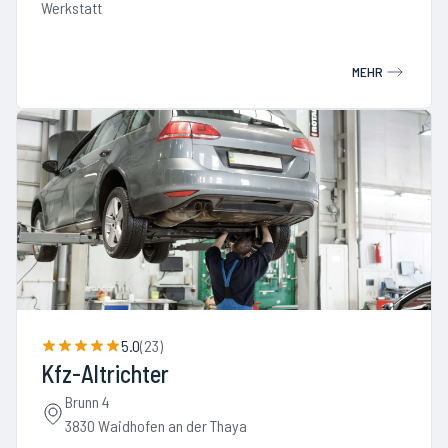
Werkstatt
MEHR
5.0
(
23
)
Kfz-Altrichter
Brunn 4
3830 Waidhofen an der Thaya