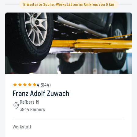
Erweiterte Suche: Werkstätten im Umkreis von 5 km
4.6
(
44
)
Franz Adolf Zuwach
Reibers 19
3844 Reibers
Werkstatt