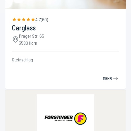
4.7
(
60
)
Carglass
Prager Str. 65
3580 Horn
Steinschlag
MEHR