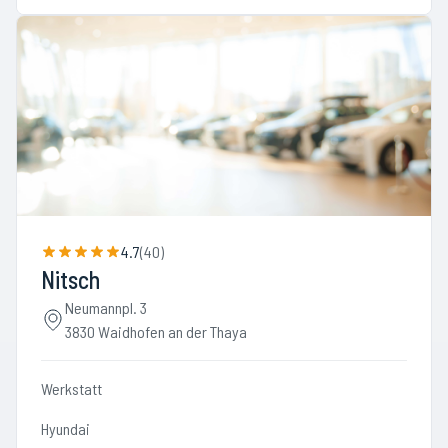
4.7
(
40
)
Nitsch
Neumannpl. 3
3830 Waidhofen an der Thaya
Werkstatt
Hyundai