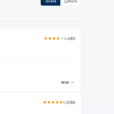
Liste
Karte
4.4
(
83
)
MEHR
4.6
(
199
)