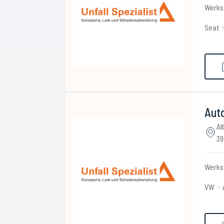
Werks
Seat
Auto
Al
39
Werks
VW