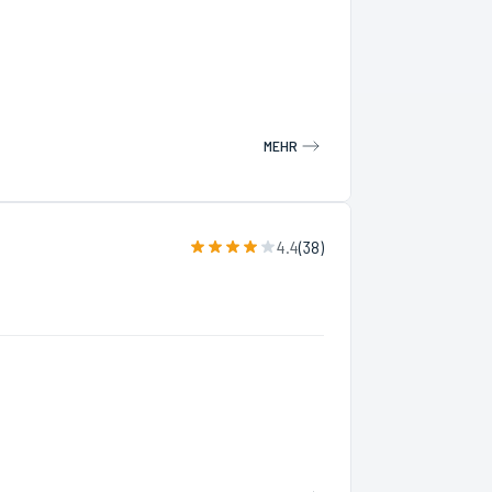
MEHR
4.4
(
38
)