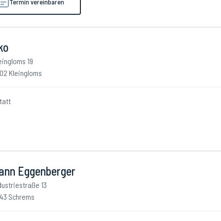
Termin vereinbaren
ko
eingloms 19
02 Kleingloms
tatt
ann Eggenberger
dustriestraße 13
43 Schrems