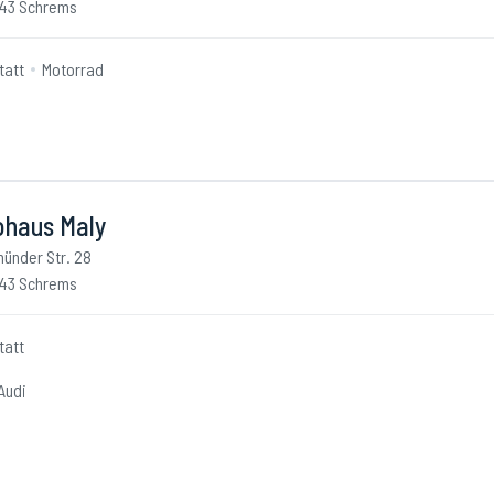
43 Schrems
tatt
Motorrad
ohaus Maly
ünder Str. 28
43 Schrems
tatt
Audi