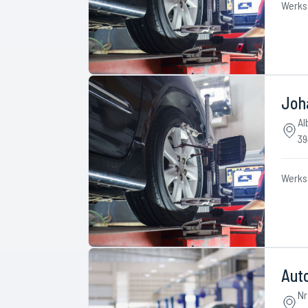
Werks
Joh
Al
39
Werks
Aut
Nr