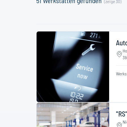
51
Werkstätten
gefunden
(zeige
30
)
Aut
Ho
39
Werks
"RS
Ni