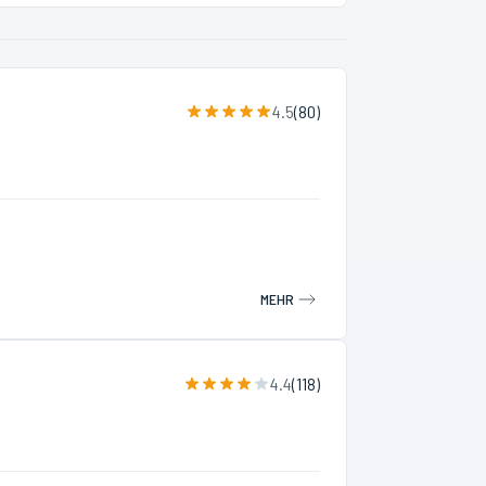
4.5
(
80
)
MEHR
4.4
(
118
)