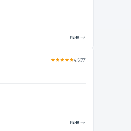
MEHR
4.5
(
77
)
MEHR