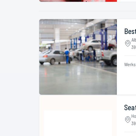
Best
Al
39
Werks
Seat
Ho
39