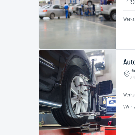
39
Werks
Aut
Gm
39
Werks
VW