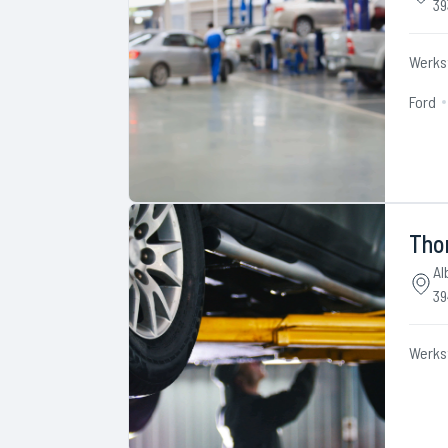
39
Werks
Ford
Tho
Al
39
Werks