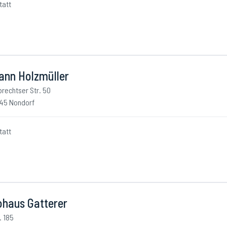
tatt
ann Holzmüller
brechtser Str. 50
45 Nondorf
tatt
ohaus Gatterer
. 185