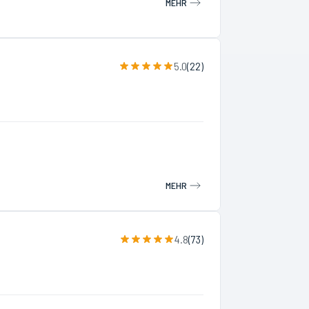
MEHR
5.0
(
22
)
MEHR
4.8
(
73
)