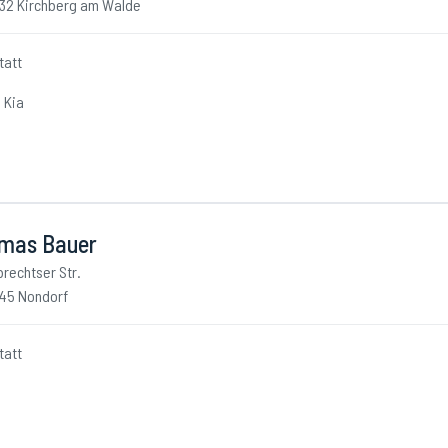
32 Kirchberg am Walde
tatt
Kia
mas Bauer
brechtser Str.
45 Nondorf
tatt