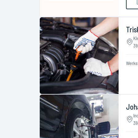
Tris
Kl
39
Werks
Joh
In
39