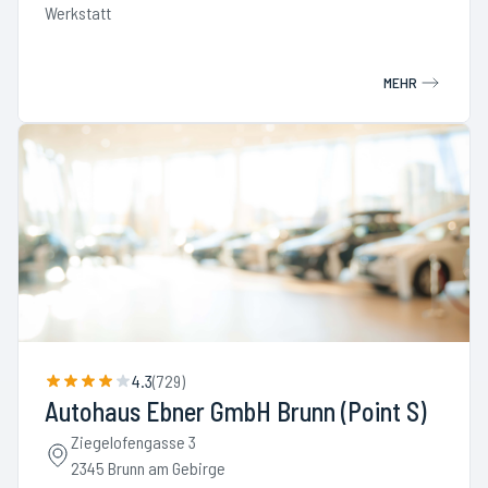
Werkstatt
MEHR
4.3
(
729
)
Autohaus Ebner GmbH Brunn (Point S)
Ziegelofengasse 3
2345 Brunn am Gebirge