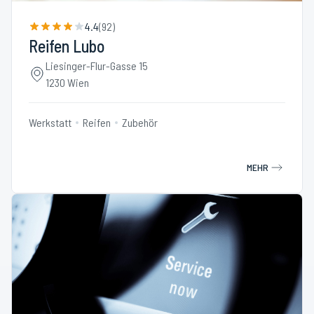
4.4
(
92
)
Reifen Lubo
Liesinger-Flur-Gasse 15
1230 Wien
Werkstatt
Reifen
Zubehör
MEHR