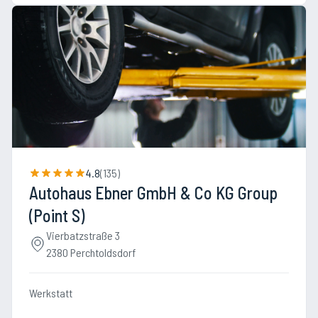
4.8
(
135
)
Autohaus Ebner GmbH & Co KG Group
(Point S)
Vierbatzstraße 3
2380 Perchtoldsdorf
Werkstatt