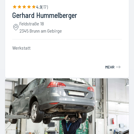
4.9
(
17
)
Gerhard Hummelberger
Feldstraße 18
2345 Brunn am Gebirge
Werkstatt
MEHR