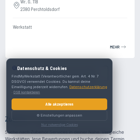
Wr. G. 118
2380 Perchtoldsdorf
Werkstatt
MEHR
🍪
Datenschutz & Cookies
Umkreis auf
5
km erweitern
FindMyWerkstatt (Verantwortlicher gem. Art. 4 Nr. 7
DSGVO) verwendet Cookies. Du kannst deine
Einwilligung jederzeit widerrufen.
Datenschutzerklärung
·
DSB kontaktieren
Alle akzeptieren
⚙️ Einstellungen anpassen
Zubehör in Österreich
Nur notwendige Cookies
Suche nach Zubehör Services in deiner Nähe. Vergleiche
Werkstätten, lese Bewertungen und buche deinen Termin