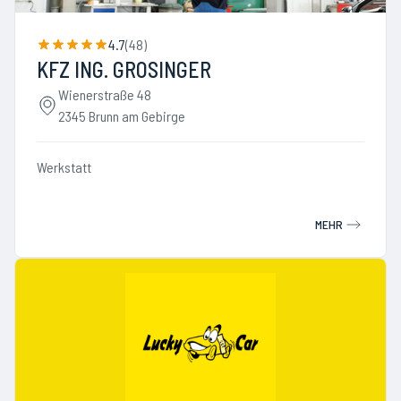
4.7
(
48
)
KFZ ING. GROSINGER
Wienerstraße 48
2345 Brunn am Gebirge
Werkstatt
MEHR