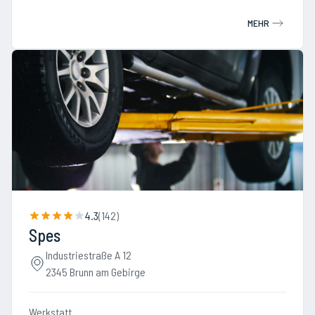
MEHR
4.3
(
142
)
Spes
Industriestraße A 12
2345 Brunn am Gebirge
Werkstatt