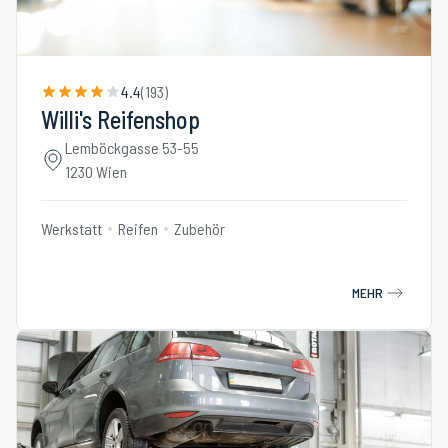
4.4
(
193
)
Willi's Reifenshop
Lemböckgasse 53-55
1230 Wien
Werkstatt
Reifen
Zubehör
MEHR