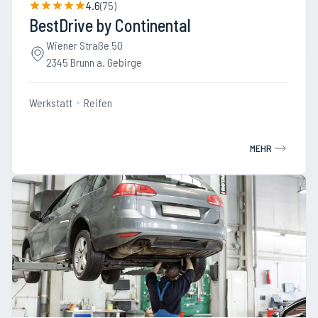
4.6
(
75
)
BestDrive by Continental
Wiener Straße 50
2345 Brunn a. Gebirge
Werkstatt
Reifen
MEHR