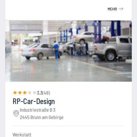
MEHR
3.3
(
48
)
RP-Car-Design
Industriestraße B 3
2445 Brunn am Gebirge
Werkstatt