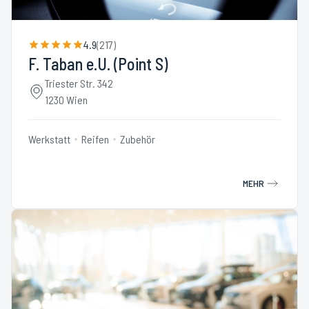
4.9
(
217
)
F. Taban e.U. (Point S)
Triester Str. 342
1230 Wien
Werkstatt
Reifen
Zubehör
MEHR