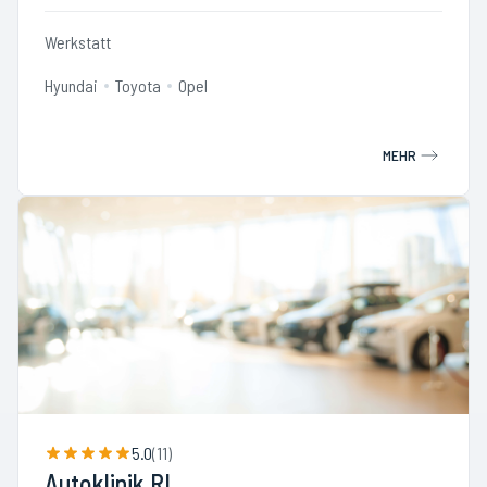
Werkstatt
Hyundai
Toyota
Opel
MEHR
5.0
(
11
)
Autoklinik RL