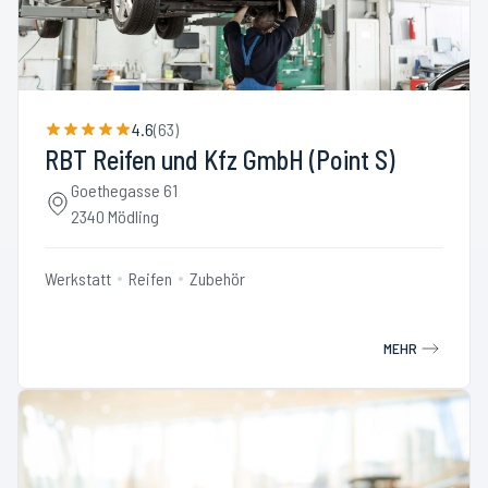
4.6
(
63
)
RBT Reifen und Kfz GmbH (Point S)
Goethegasse 61
2340 Mödling
Werkstatt
Reifen
Zubehör
MEHR