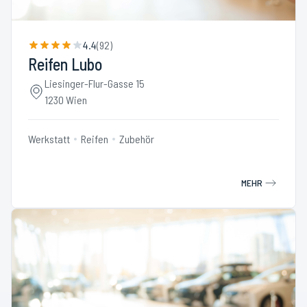
4.4
(
92
)
Reifen Lubo
Liesinger-Flur-Gasse 15
1230 Wien
Werkstatt
Reifen
Zubehör
MEHR