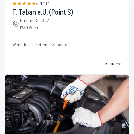
4.9
(
217
)
F. Taban e.U. (Point S)
Triester Str. 342
1230 Wien
Werkstatt
Reifen
Zubehör
MEHR