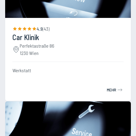
4.9
(
43
)
Car Klinik
Perfektastraße 86
1230 Wien
Werkstatt
MEHR