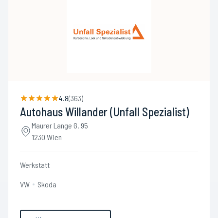
4.8
(
363
)
Autohaus Willander (Unfall Spezialist)
Maurer Lange G. 95
1230 Wien
Werkstatt
VW
Skoda