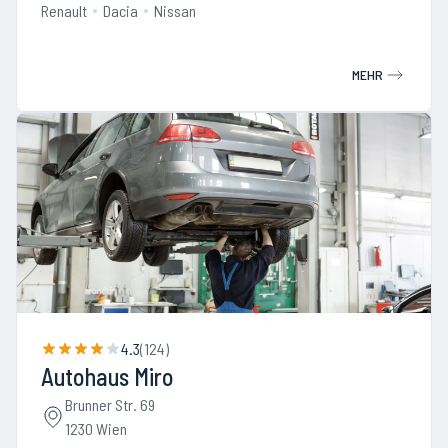
Renault
Dacia
Nissan
MEHR
4.3
(
124
)
Autohaus Miro
Brunner Str. 69
1230 Wien