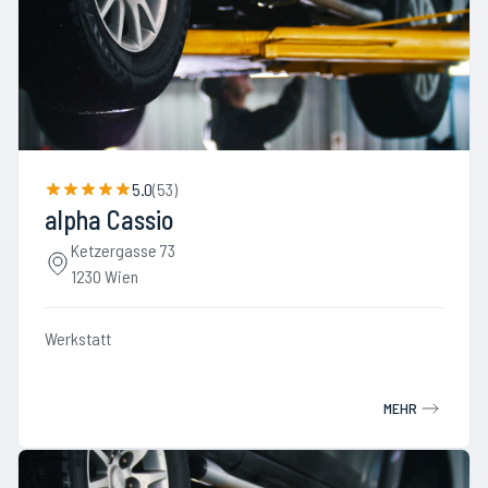
5.0
(
53
)
alpha Cassio
Ketzergasse 73
1230 Wien
Werkstatt
MEHR