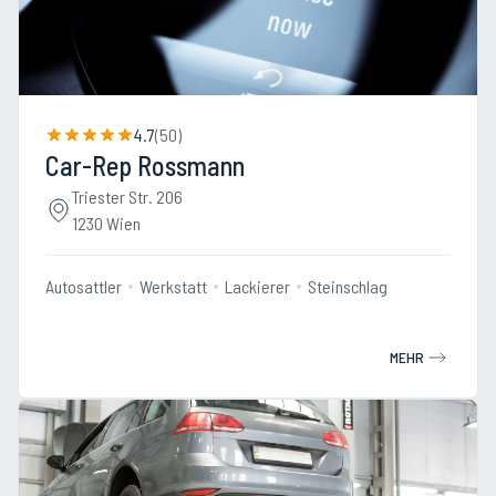
4.7
(
50
)
Car-Rep Rossmann
Triester Str. 206
1230 Wien
Autosattler
Werkstatt
Lackierer
Steinschlag
MEHR