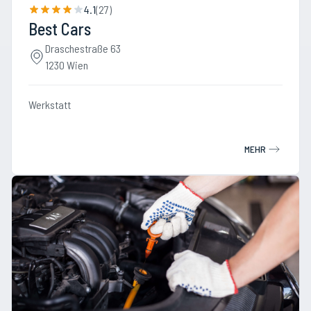
4.1
(
27
)
Best Cars
Draschestraße 63
1230 Wien
Werkstatt
MEHR