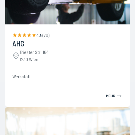
4.5
(
70
)
AHG
Triester Str. 164
1230 Wien
Werkstatt
MEHR