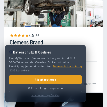
4.7
(
166
)
Clemens Brand
Triester Str. 241
🍪
Datenschutz & Cookies
1230 Wien
FindMyWerkstatt (Verantwortlicher gem. Art. 4 Nr. 7
DSGVO) verwendet Cookies. Du kannst deine
Einwilligung jederzeit widerrufen.
Datenschutzerklärung
Werkstatt
·
DSB kontaktieren
Alle akzeptieren
MEHR
⚙️ Einstellungen anpassen
Nur notwendige Cookies