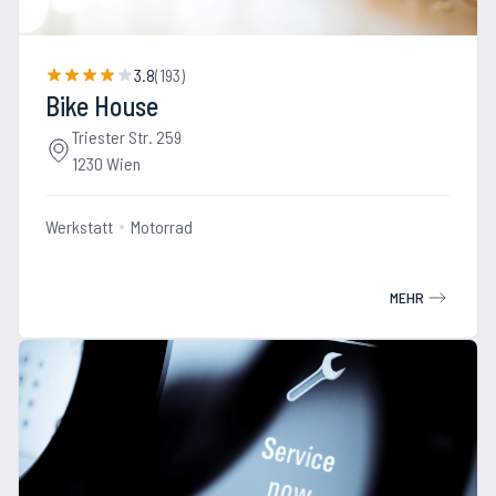
3.8
(
193
)
Bike House
Triester Str. 259
1230 Wien
Werkstatt
Motorrad
MEHR