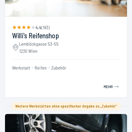
4.4
(
193
)
Willi's Reifenshop
Lemböckgasse 53-55
1230 Wien
Werkstatt
Reifen
Zubehör
MEHR
Weitere Werkstätten ohne spezifischer Angabe zu „Zubehör“