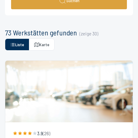
Suchen
73
Werkstätten
gefunden
(zeige
30
)
Liste
Karte
3.9
(
26
)