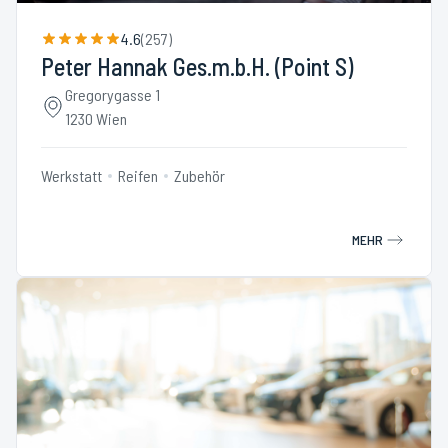
4.6
(
257
)
Peter Hannak Ges.m.b.H. (Point S)
Gregorygasse 1
1230 Wien
Werkstatt
Reifen
Zubehör
MEHR