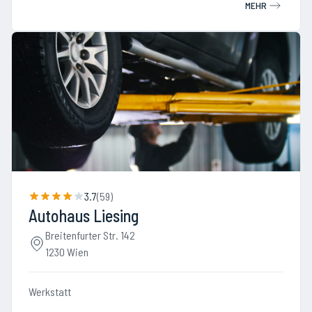
MEHR
3.7
(
59
)
Autohaus Liesing
Breitenfurter Str. 142
1230 Wien
Werkstatt