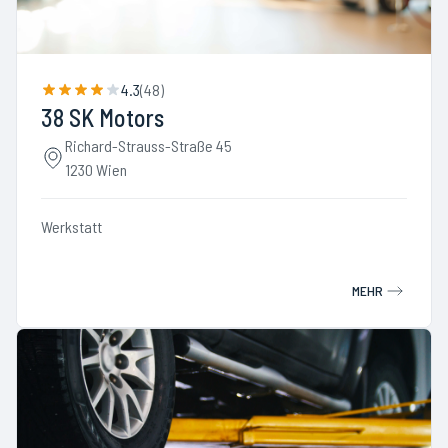
4.3
(
48
)
38 SK Motors
Richard-Strauss-Straße 45
1230 Wien
Werkstatt
MEHR