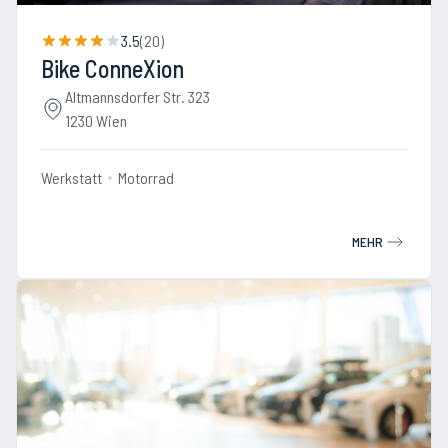
3.5
(
20
)
Bike ConneXion
Altmannsdorfer Str. 323
1230 Wien
Werkstatt
Motorrad
MEHR