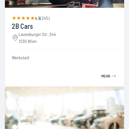
4.9
(
245
)
2B Cars
Laxenburger Str. 244
1230 Wien
Werkstatt
MEHR