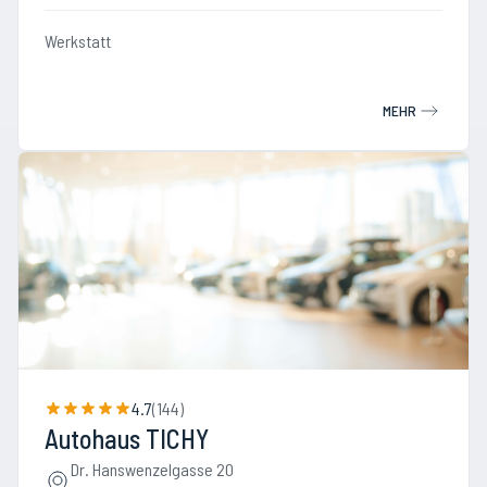
Werkstatt
MEHR
4.7
(
144
)
Autohaus TICHY
Dr. Hanswenzelgasse 20