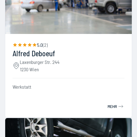
5.0
(
2
)
Alfred Deboeuf
Laxenburger Str. 244
1230 Wien
Werkstatt
MEHR