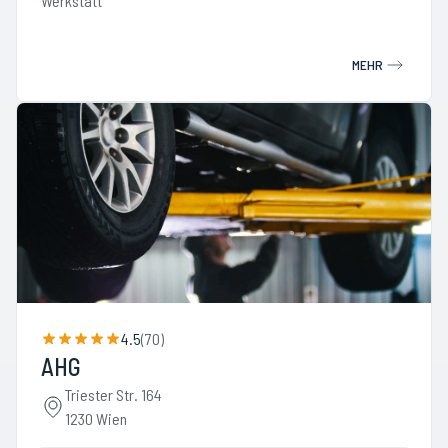
Werkstatt
MEHR
4.5
(
70
)
AHG
Triester Str. 164
1230 Wien