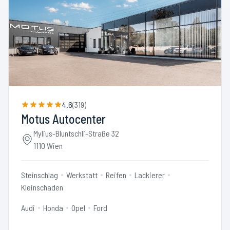
4.6
(
319
)
Motus Autocenter
Mylius-Bluntschli-Straße 32
1110 Wien
Steinschlag
Werkstatt
Reifen
Lackierer
Kleinschaden
Audi
Honda
Opel
Ford