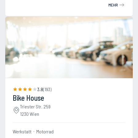
MEHR
3.8
(
193
)
Bike House
Triester Str. 259
1230 Wien
Werkstatt
Motorrad