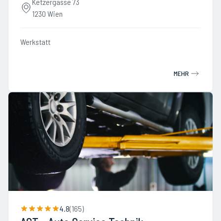
Ketzergasse 73
1230 Wien
Werkstatt
MEHR
4.8
(
165
)