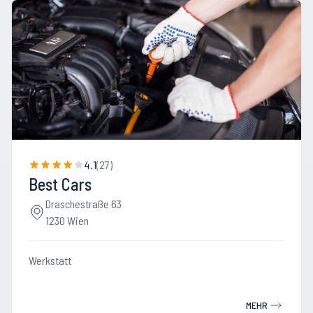
4.1
(
27
)
Best Cars
Draschestraße 63
1230 Wien
Werkstatt
MEHR