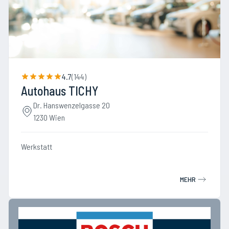
4.7
(
144
)
Autohaus TICHY
Dr. Hanswenzelgasse 20
1230 Wien
Werkstatt
MEHR