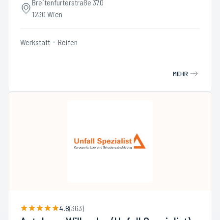
Breitenfurterstraße 370
1230 Wien
Werkstatt
Reifen
MEHR
4.8
(
363
)