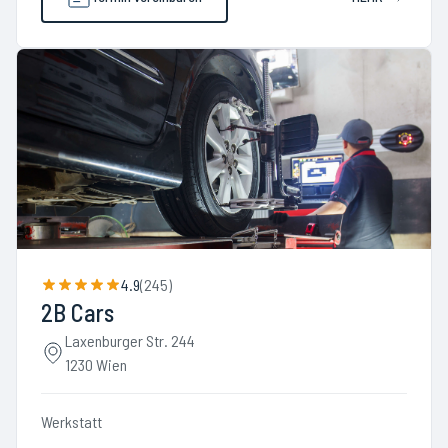
4.9
(
245
)
2B Cars
Laxenburger Str. 244
1230 Wien
Werkstatt