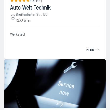
4.8
(
144
)
Auto Welt Technik
Breitenfurter Str. 160
1230 Wien
Werkstatt
MEHR