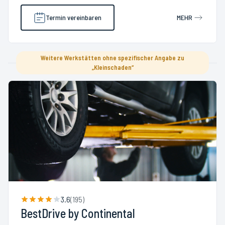
Termin vereinbaren
MEHR
Weitere Werkstätten ohne spezifischer Angabe zu
„Kleinschaden“
3.6
(
195
)
BestDrive by Continental