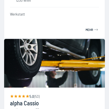
1230 Wien
Werkstatt
MEHR
5.0
(
53
)
alpha Cassio