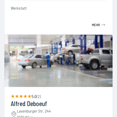
Werkstatt
MEHR
5.0
(
2
)
Alfred Deboeuf
Laxenburger Str. 244