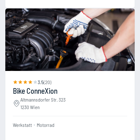
3.5
(
20
)
Bike ConneXion
Altmannsdorfer Str. 323
1230 Wien
Werkstatt
Motorrad