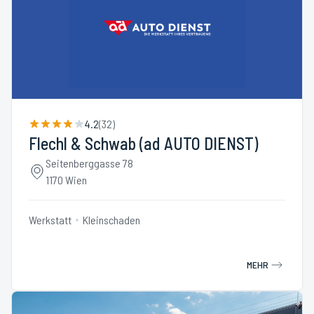
4.2
(
32
)
Flechl & Schwab (ad AUTO DIENST)
Seitenberggasse 78
1170 Wien
Werkstatt
Kleinschaden
MEHR