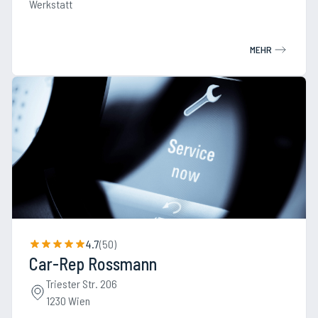
Werkstatt
MEHR
4.7
(
50
)
Car-Rep Rossmann
Triester Str. 206
1230 Wien