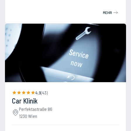
MEHR
4.9
(
43
)
Car Klinik
Perfektastraße 86
1230 Wien