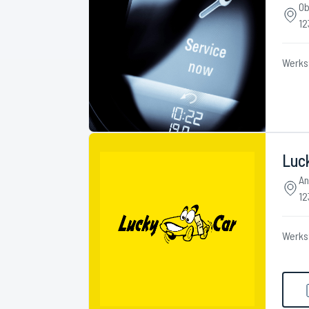
Ob
12
Werks
Luc
An
12
Werks