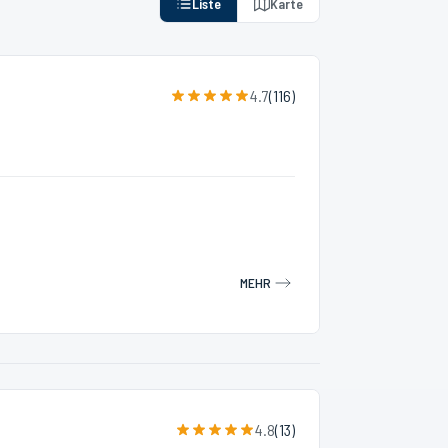
Liste
Karte
4.7
(
116
)
MEHR
4.8
(
13
)