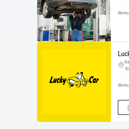
Werks
Luc
Ba
10
Werks