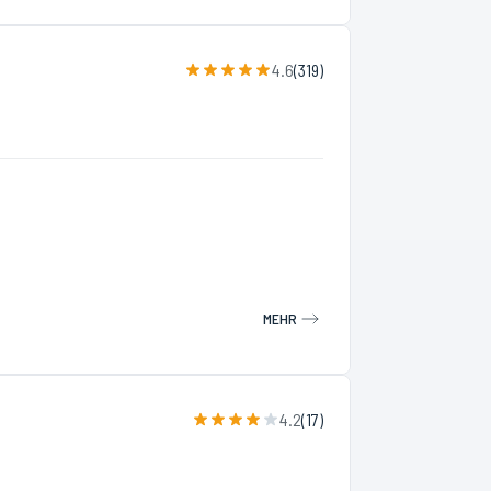
4.6
(
319
)
MEHR
4.2
(
17
)