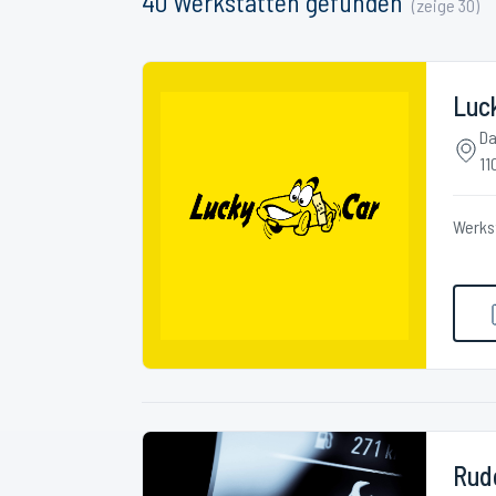
40
Werkstätten
gefunden
(zeige
30
)
Luc
Da
11
Werks
Rud