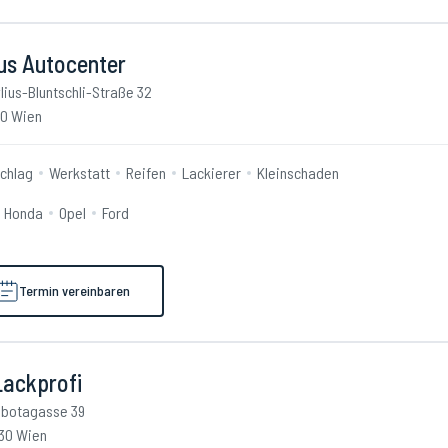
us Autocenter
lius-Bluntschli-Straße 32
10 Wien
schlag
Werkstatt
Reifen
Lackierer
Kleinschaden
Honda
Opel
Ford
Termin vereinbaren
Lackprofi
botagasse 39
30 Wien