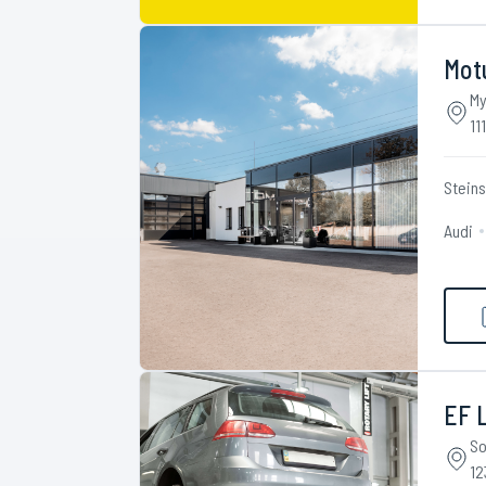
Mot
My
11
Stein
Audi
EF 
So
12