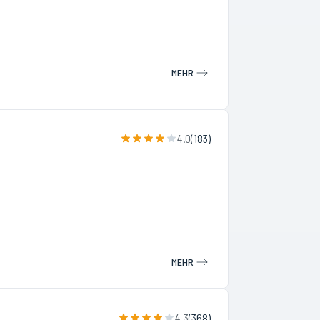
MEHR
4.0
(
183
)
MEHR
4.3
(
368
)