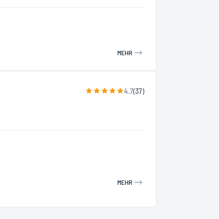
MEHR
4.7
(
37
)
MEHR