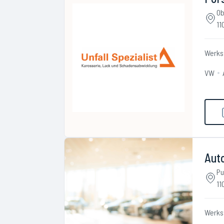
Ob
11
Werks
VW
Aut
Pu
11
Werks