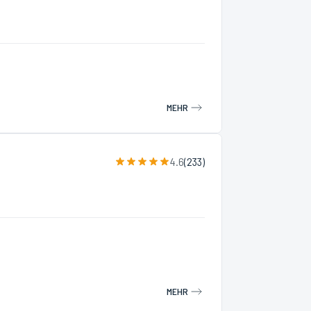
MEHR
4.6
(
233
)
MEHR