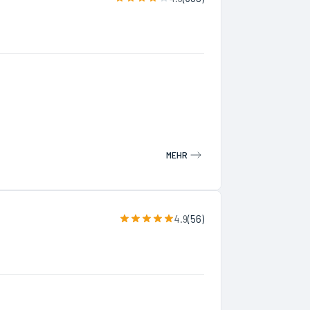
MEHR
4.9
(
56
)