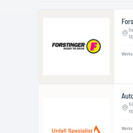
Fors
So
11
Werks
Auto
Tr
11
Werks