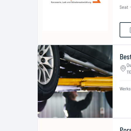
Seat
Best
Qu
11
Werks
Pors