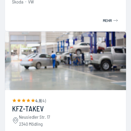
Skoda
VW
MEHR
4.8
(
4
)
KFZ-TAKEV
Neusiedler Str. 17
2340 Mödling