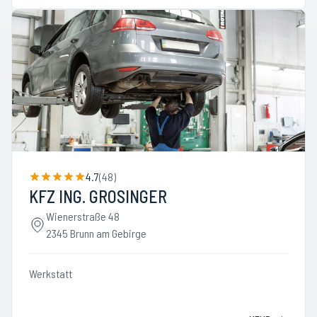
4.7
(
48
)
KFZ ING. GROSINGER
Wienerstraße 48
2345 Brunn am Gebirge
Werkstatt