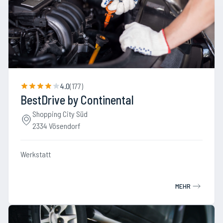
4.0
(
177
)
BestDrive by Continental
Shopping City Süd
2334 Vösendorf
Werkstatt
MEHR