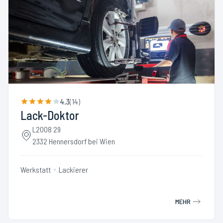
4.3
(
14
)
Lack-Doktor
L2008 29
2332 Hennersdorf bei Wien
Werkstatt
Lackierer
MEHR