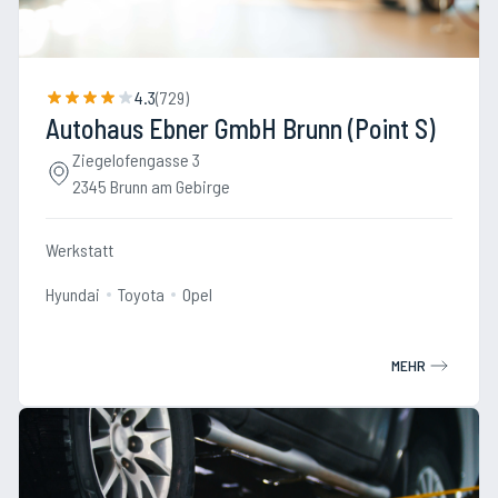
4.3
(
729
)
Autohaus Ebner GmbH Brunn (Point S)
Ziegelofengasse 3
2345 Brunn am Gebirge
Werkstatt
Hyundai
Toyota
Opel
MEHR