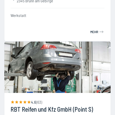
2345 Brunn am Gebirge
Werkstatt
MEHR
4.6
(
63
)
RBT Reifen und Kfz GmbH (Point S)