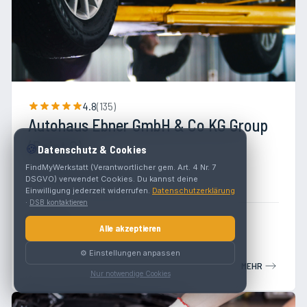
4.8
(
135
)
Autohaus Ebner GmbH & Co KG Group
(Point S)
🍪
Datenschutz & Cookies
Vierbatzstraße 3
FindMyWerkstatt (Verantwortlicher gem. Art. 4 Nr. 7
DSGVO) verwendet Cookies. Du kannst deine
2380 Perchtoldsdorf
Einwilligung jederzeit widerrufen.
Datenschutzerklärung
·
DSB kontaktieren
Werkstatt
Alle akzeptieren
⚙️ Einstellungen anpassen
MEHR
Nur notwendige Cookies