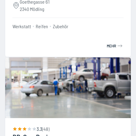
Goethegasse 61
2340 Mödling
Werkstatt
Reifen
Zubehör
MEHR
3.3
(
48
)