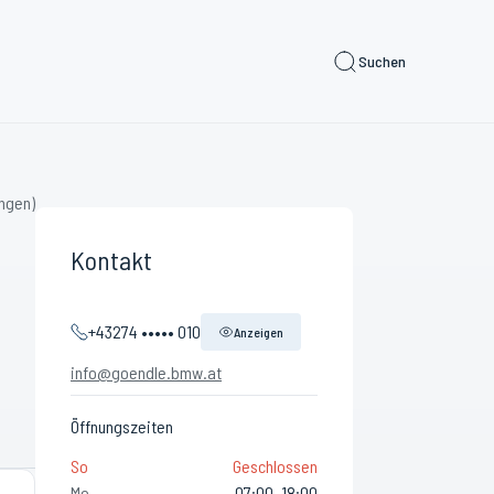
Suchen
ngen)
Kontakt
+43274 ••••• 010
Anzeigen
info@goendle.bmw.at
Öffnungszeiten
So
Geschlossen
Mo
07:00–18:00