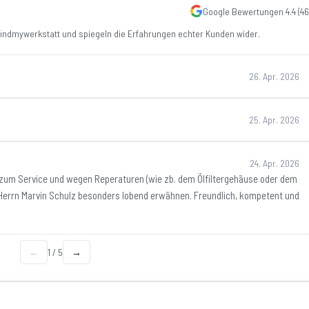
Google Bewertungen
4.4
(
46
ndmywerkstatt und spiegeln die Erfahrungen echter Kunden wider.
26. Apr. 2026
25. Apr. 2026
24. Apr. 2026
zum Service und wegen Reperaturen (wie zb. dem Ölfiltergehäuse oder dem
 Herrn Marvin Schulz besonders lobend erwähnen. Freundlich, kompetent und
←
1
/
5
→