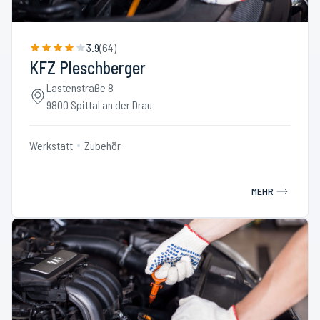
3.9
(
64
)
KFZ Pleschberger
Lastenstraße 8
9800 Spittal an der Drau
Werkstatt
Zubehör
MEHR