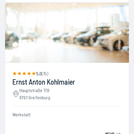
5.0
(
15
)
Ernst Anton Kohlmaier
Hauptstraße 178
9761 Greifenburg
Werkstatt
MEHR