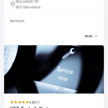
Obervellach 130
9821 Obervellach
Werkstatt
MEHR
4.6
(
67
)