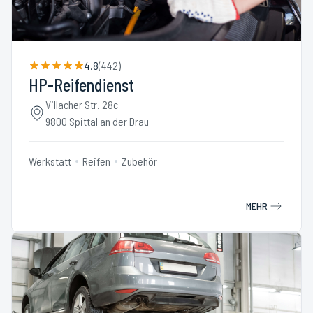
4.8
(
442
)
HP-Reifendienst
Villacher Str. 28c
9800 Spittal an der Drau
Werkstatt
Reifen
Zubehör
MEHR