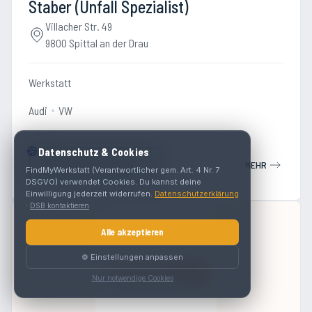
Staber (Unfall Spezialist)
Villacher Str. 49
9800 Spittal an der Drau
Werkstatt
Audi
VW
🍪
Datenschutz & Cookies
Termin vereinbaren
MEHR
FindMyWerkstatt (Verantwortlicher gem. Art. 4 Nr. 7
DSGVO) verwendet Cookies. Du kannst deine
Einwilligung jederzeit widerrufen.
Datenschutzerklärung
·
DSB kontaktieren
Alle akzeptieren
⚙️ Einstellungen anpassen
Nur notwendige Cookies