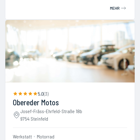
MEHR
5.0
(
3
)
Obereder Motos
Josef-Fräss-Ehrfeld-Straße 18b
9754 Steinfeld
Werkstatt
Motorrad