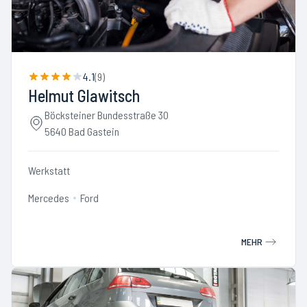
4.1
(
9
)
Helmut Glawitsch
Böcksteiner Bundesstraße 30
5640 Bad Gastein
Werkstatt
Mercedes
Ford
MEHR