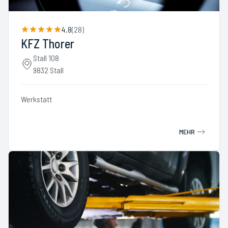
4.8
(
28
)
KFZ Thorer
Stall 108
9832 Stall
Werkstatt
MEHR