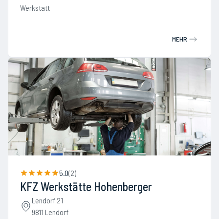
Werkstatt
MEHR
5.0
(
2
)
KFZ Werkstätte Hohenberger
Lendorf 21
9811 Lendorf