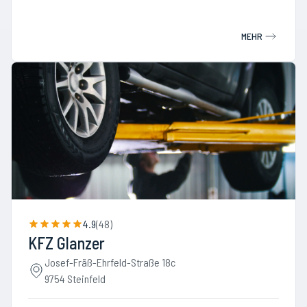
MEHR
4.9
(
48
)
KFZ Glanzer
Josef-Fräß-Ehrfeld-Straße 18c
9754 Steinfeld