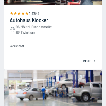
4.9
(
54
)
Autohaus Klocker
26, Mölltal-Bundesstraße
9841 Winklern
Werkstatt
MEHR