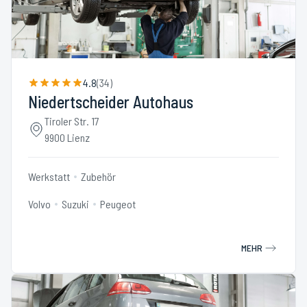
4.8
(
34
)
Niedertscheider Autohaus
Tiroler Str. 17
9900 Lienz
Werkstatt
Zubehör
Volvo
Suzuki
Peugeot
MEHR