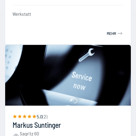
Werkstatt
MEHR
5.0
(
2
)
Markus Suntinger
Sagritz 60