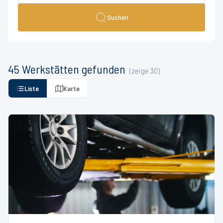
Suchen
45
Werkstätten
gefunden
(zeige
30
)
Liste
Karte