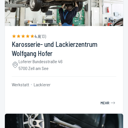
4.8
(
13
)
Karosserie- und Lackierzentrum
Wolfgang Hofer
Loferer Bundesstraße 46
5700 Zell am See
Werkstatt
Lackierer
MEHR