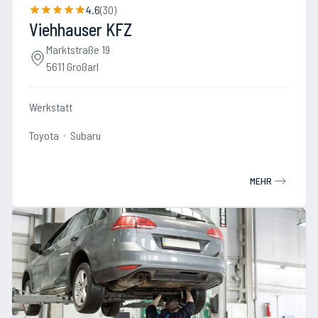
4.6
(
30
)
Viehhauser KFZ
Marktstraße 19
5611 Großarl
Werkstatt
Toyota
Subaru
MEHR