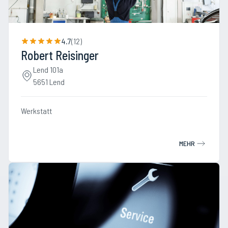
4.7
(
12
)
Robert Reisinger
Lend 101a
5651 Lend
Werkstatt
MEHR