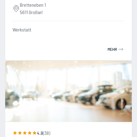
Bretteneben 1
5611 Großarl
Werkstatt
MEHR
4.8
(
38
)