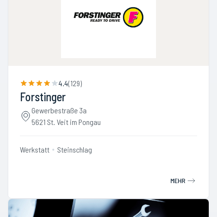
4.4
(
129
)
Forstinger
Gewerbestraße 3a
5621 St. Veit im Pongau
Werkstatt
Steinschlag
MEHR