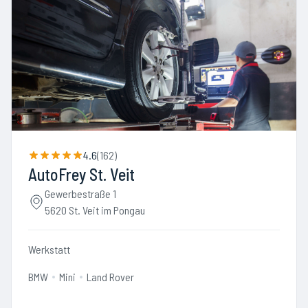
4.6
(
162
)
AutoFrey St. Veit
Gewerbestraße 1
5620 St. Veit im Pongau
Werkstatt
BMW
Mini
Land Rover