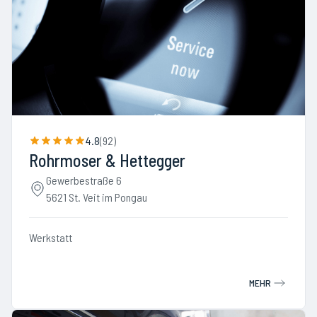
4.8
(
92
)
Rohrmoser & Hettegger
Gewerbestraße 6
5621 St. Veit im Pongau
Werkstatt
MEHR