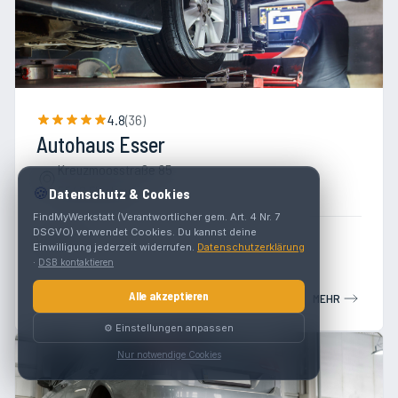
4.8
(
36
)
Autohaus Esser
Kreuzmoosstraße 85
5542 Flachau
🍪
Datenschutz & Cookies
FindMyWerkstatt (Verantwortlicher gem. Art. 4 Nr. 7
DSGVO) verwendet Cookies. Du kannst deine
Werkstatt
Einwilligung jederzeit widerrufen.
Datenschutzerklärung
·
DSB kontaktieren
Alle akzeptieren
MEHR
⚙️ Einstellungen anpassen
Nur notwendige Cookies