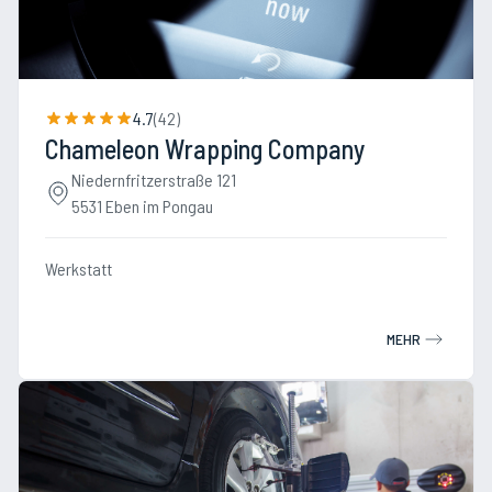
4.7
(
42
)
Chameleon Wrapping Company
Niedernfritzerstraße 121
5531 Eben im Pongau
Werkstatt
MEHR