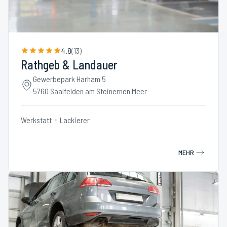
4.8
(
13
)
Rathgeb & Landauer
Gewerbepark Harham 5
5760 Saalfelden am Steinernen Meer
Werkstatt
Lackierer
MEHR