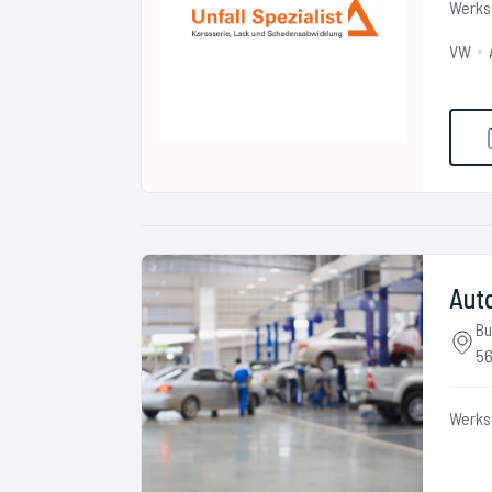
Werks
VW
Aut
Bu
56
Werks