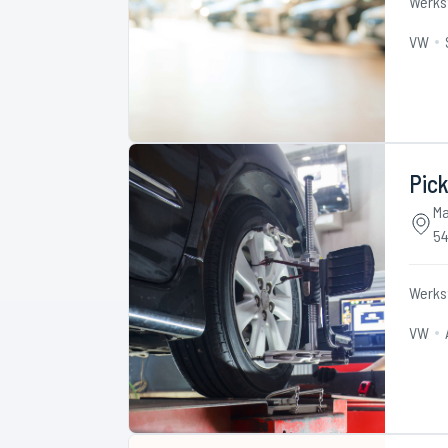
Werks
VW
Pick
Ma
54
Werks
VW