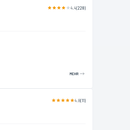
4.4
(
228
)
MEHR
4.8
(
11
)