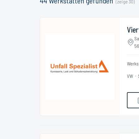
44
Werkstätten
gefunden
(zeige
30
)
Vier
Sa
56
Werks
VW