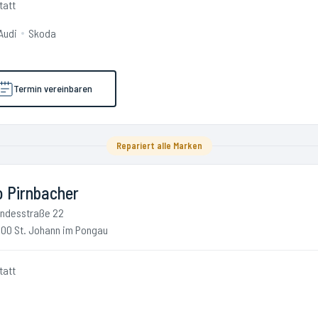
tatt
Audi
Skoda
Termin vereinbaren
Repariert alle Marken
o Pirnbacher
ndesstraße 22
00 St. Johann im Pongau
tatt