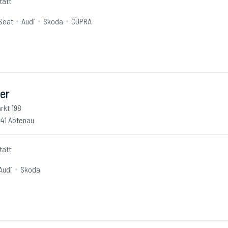
tatt
Seat
Audi
Skoda
CUPRA
er
rkt 198
41 Abtenau
tatt
Audi
Skoda