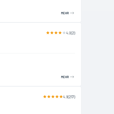
MEHR
4.0
(
2
)
MEHR
4.9
(
217
)