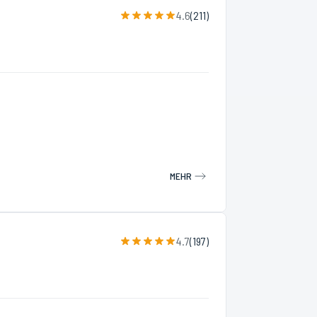
4.6
(
211
)
MEHR
4.7
(
197
)