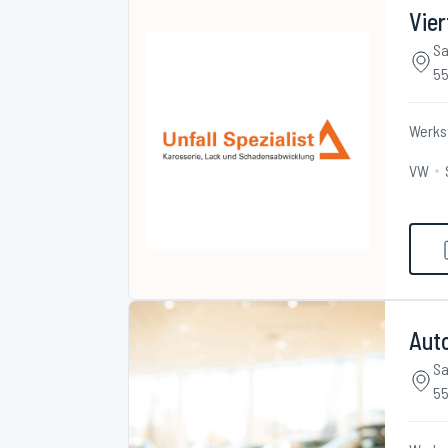
Vier
Sa
55
Werks
VW
Aut
Sa
55