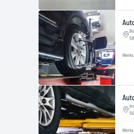
Aut
Bu
56
Werks
Aut
In
56
Werks