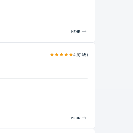
MEHR
4.9
(
145
)
MEHR