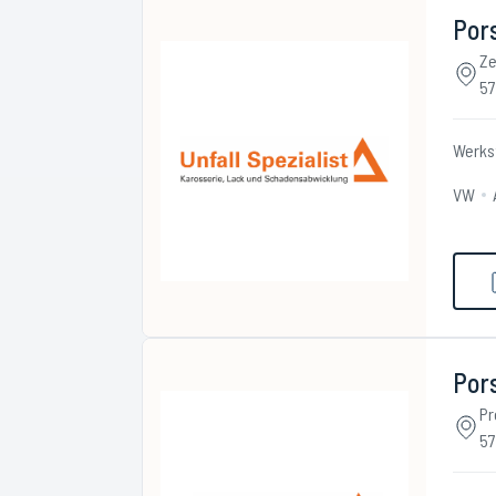
Pors
Ze
57
Werks
VW
Pors
Pr
57