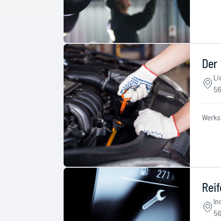
Der
Li
56
Werks
Rei
In
56