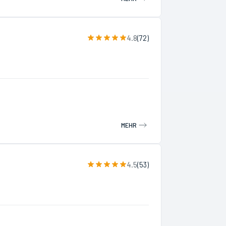
4.8
(
72
)
MEHR
4.5
(
53
)