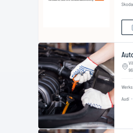
Skoda
Aut
Vi
96
Werks
Audi