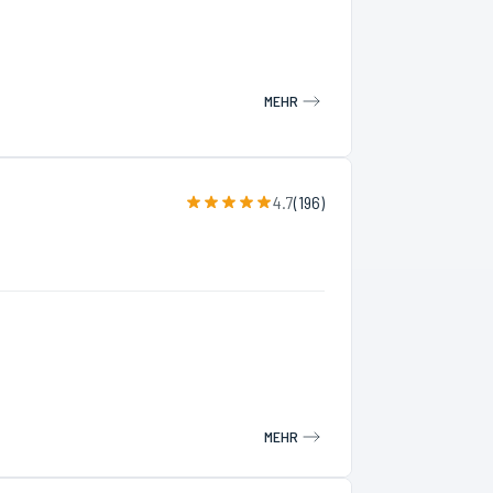
MEHR
4.7
(
196
)
MEHR