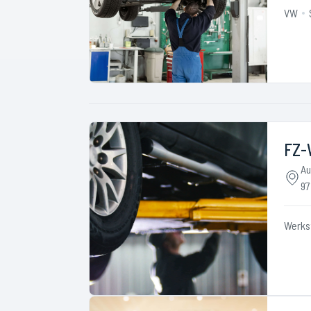
VW
FZ-
Au
97
Werks