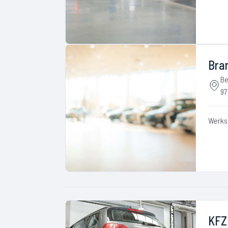
Bran
Be
97
Werks
KFZ