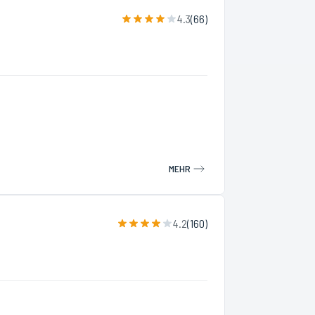
4.3
(
66
)
MEHR
4.2
(
160
)