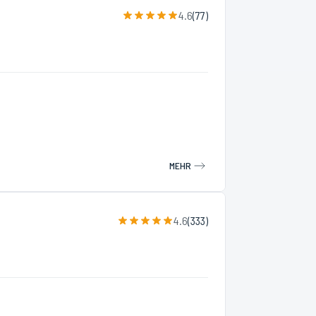
4.6
(
77
)
MEHR
4.6
(
333
)