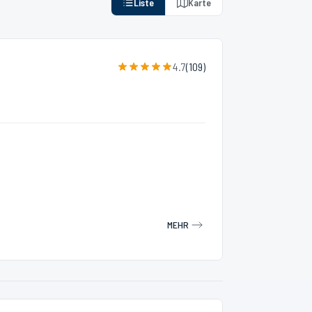
Liste
Karte
4.7
(
109
)
MEHR