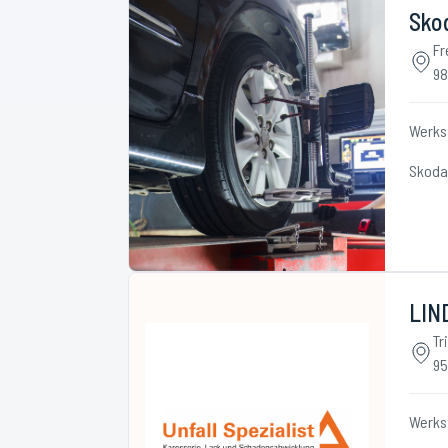
Skod
Fr
98
Werks
Skoda
LIND
Tr
95
Werks