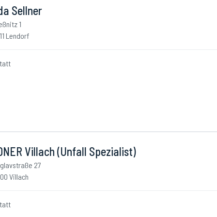
a Sellner
eßnitz 1
11 Lendorf
tatt
NER Villach (Unfall Spezialist)
iglavstraße 27
00 Villach
tatt