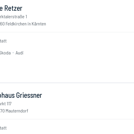
e Retzer
rktalerstraße 1
60 Feldkirchen in Kärnten
tatt
Skoda
Audi
ohaus Griessner
rkt 117
70 Mauterndorf
tatt