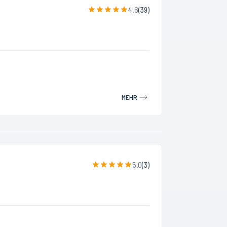
4.6
(
39
)
MEHR
5.0
(
3
)