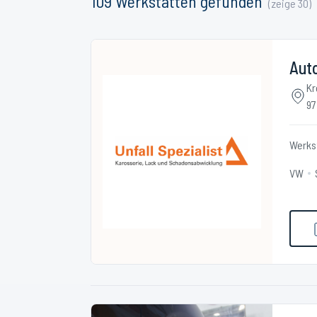
109
Werkstätten
gefunden
(zeige
30
)
Auto
Kr
97
Werks
VW