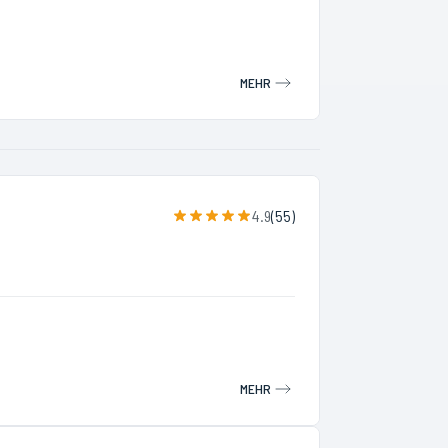
MEHR
4.9
(
55
)
MEHR