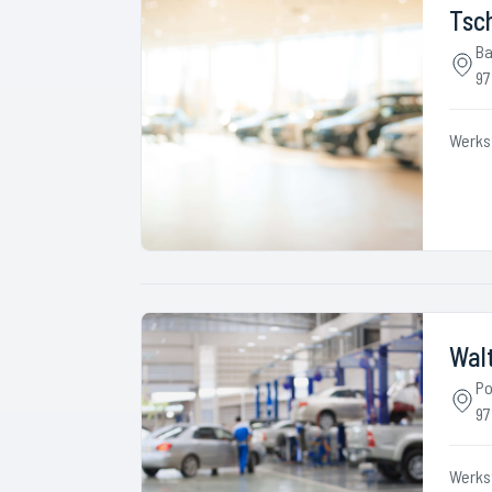
Tsc
Ba
97
Werks
Walt
Po
97
Werks