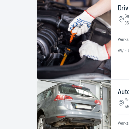
Driv
Gu
95
Werks
VW
Aut
Ma
55
Werks