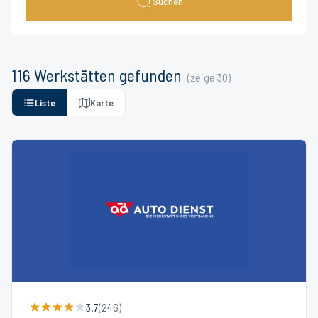
Suchen
116
Werkstätten
gefunden
(zeige
30
)
Liste
Karte
3.7
(
246
)