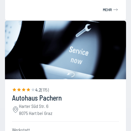
MEHR
4.2
(
115
)
Autohaus Pachern
Harter Süd Str. 6
8075 Hart bei Graz
Werkstatt