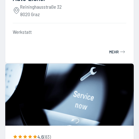
Reininghausstraße 32
8020 Graz
Werkstatt
MEHR
4.6
(
83
)