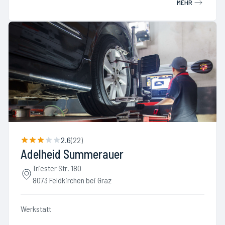
MEHR
2.6
(
22
)
Adelheid Summerauer
Triester Str. 180
8073 Feldkirchen bei Graz
Werkstatt