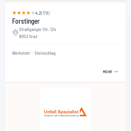
4.2
(
178
)
Forstinger
Straßganger Str. 124
8052 Graz
Werkstatt
Steinschlag
MEHR