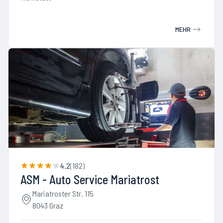
MEHR
4.2
(
182
)
ASM - Auto Service Mariatrost
Mariatroster Str. 115
8043 Graz