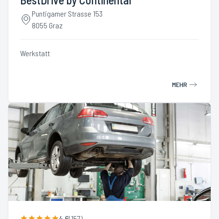
Puntigamer Strasse 153
8055 Graz
Werkstatt
MEHR
4.6
(
157
)