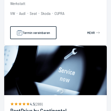
Werkstatt
VW
Audi
Seat
Skoda
CUPRA
Termin vereinbaren
MEHR
4.5
(
289
)
BestDrive by Continental