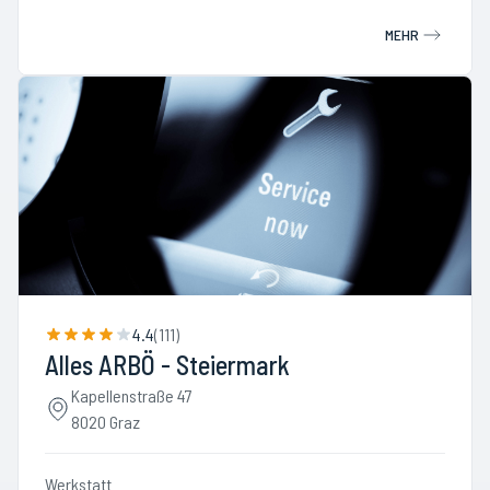
MEHR
4.4
(
111
)
Alles ARBÖ - Steiermark
Kapellenstraße 47
8020 Graz
Werkstatt