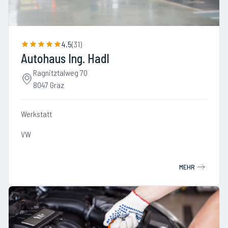
4.5
(
31
)
Autohaus Ing. Hadl
Ragnitztalweg 70
8047 Graz
Werkstatt
VW
MEHR