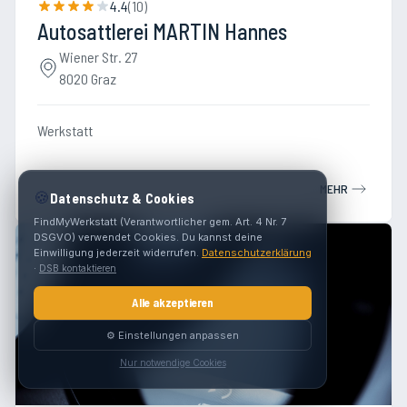
4.4
(
10
)
Autosattlerei MARTIN Hannes
Wiener Str. 27
8020 Graz
Werkstatt
MEHR
🍪
Datenschutz & Cookies
FindMyWerkstatt (Verantwortlicher gem. Art. 4 Nr. 7
DSGVO) verwendet Cookies. Du kannst deine
Einwilligung jederzeit widerrufen.
Datenschutzerklärung
·
DSB kontaktieren
Alle akzeptieren
⚙️ Einstellungen anpassen
Nur notwendige Cookies