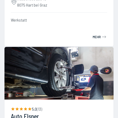
8075 Hart bei Graz
Werkstatt
MEHR
5.0
(
13
)
Auto Elsner