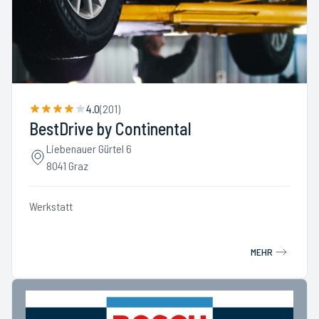
4.0
(
201
)
BestDrive by Continental
Liebenauer Gürtel 6
8041 Graz
Werkstatt
MEHR