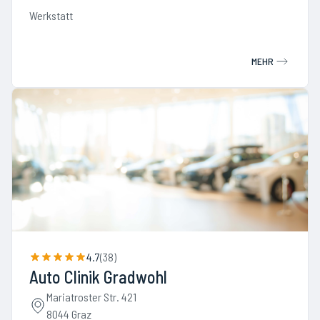
Werkstatt
MEHR
4.7
(
38
)
Auto Clinik Gradwohl
Mariatroster Str. 421
8044 Graz