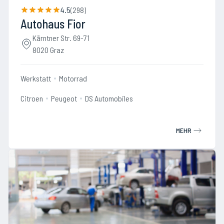
4.5
(
298
)
Autohaus Fior
Kärntner Str. 69-71
8020 Graz
Werkstatt
Motorrad
Citroen
Peugeot
DS Automobiles
MEHR