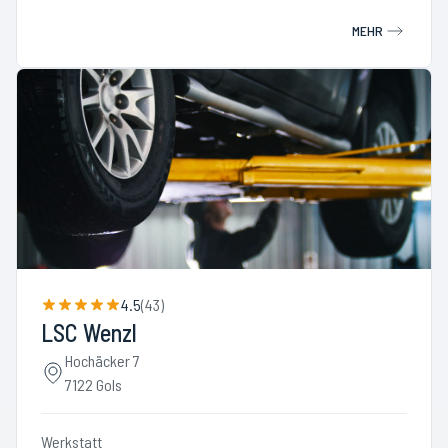
MEHR
4.5
(
43
)
LSC Wenzl
Hochäcker 7
7122 Gols
Werkstatt