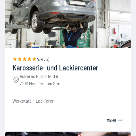
4.7
(
73
)
Karosserie- und Lackiercenter
Äußeres Hirschfeld 8
7100 Neusiedl am See
Werkstatt
Lackierer
MEHR