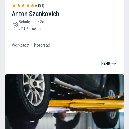
5.0
(
1
)
Anton Szankovich
Schulgasse 2a
7111 Parndorf
Werkstatt
Motorrad
MEHR