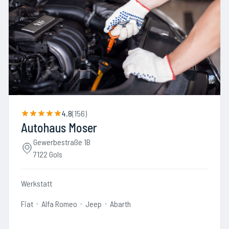
4.8
(
156
)
Autohaus Moser
Gewerbestraße 1B
7122 Gols
Werkstatt
Fiat
Alfa Romeo
Jeep
Abarth