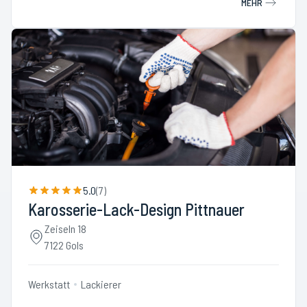
MEHR
5.0
(
7
)
Karosserie-Lack-Design Pittnauer
Zeiseln 18
7122 Gols
Werkstatt
Lackierer