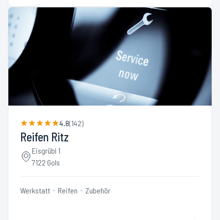
4.8
(
142
)
Reifen Ritz
Eisgrübl 1
7122 Gols
Werkstatt
Reifen
Zubehör