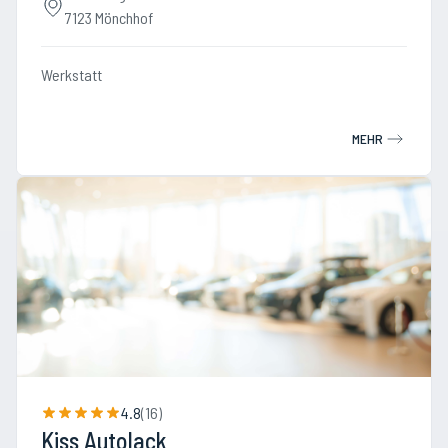
7123 Mönchhof
Werkstatt
MEHR
4.8
(
16
)
Kiss Autolack