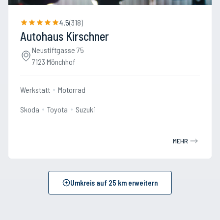
4.5
(
318
)
Autohaus Kirschner
Neustiftgasse 75
7123 Mönchhof
Werkstatt
Motorrad
Skoda
Toyota
Suzuki
MEHR
Umkreis auf
25
km erweitern