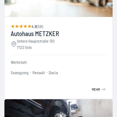
4.8
(
58
)
Autohaus METZKER
Untere Hauptstraße 130
7122 Gols
Werkstatt
Ssangyong
Renault
Dacia
MEHR