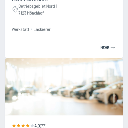
Betriebsgebiet Nord 1
7123 Mönchhof
Werkstatt
Lackierer
MEHR
4.0
(
77
)