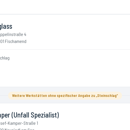
glass
ppelinstraße 4
01 Fischamend
schlag
Weitere Werkstätten ohne spezifischer Angabe zu „Steinschlag“
er (Unfall Spezialist)
sef-Kamper-Straße 1
00 Neusiedl am See