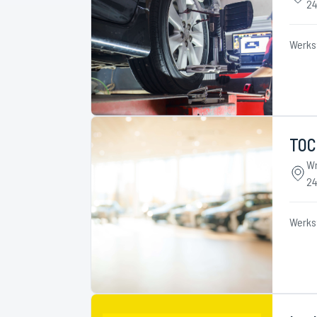
24
Werks
TOC
Wr
24
Werks