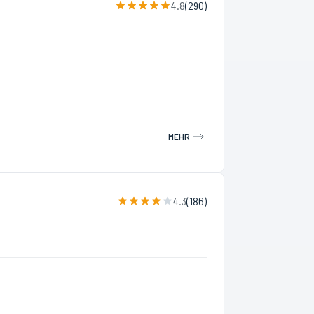
4.8
(
290
)
MEHR
4.3
(
186
)