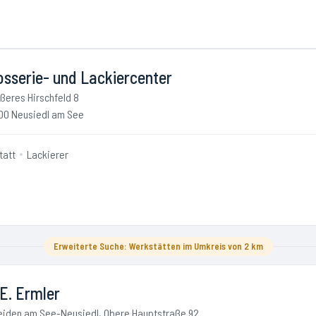
osserie- und Lackiercenter
ßeres Hirschfeld 8
00 Neusiedl am See
tatt
Lackierer
Erweiterte Suche: Werkstätten im Umkreis von 2 km
 E. Ermler
iden am See-Neusiedl, Obere Hauptstraße 92