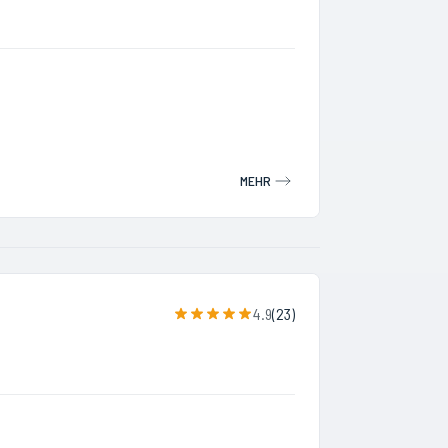
MEHR
4.9
(
23
)