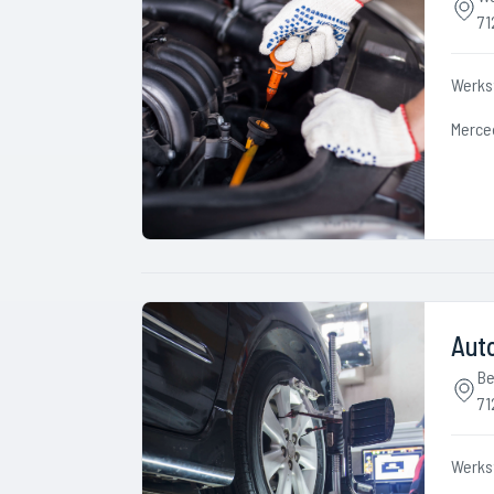
71
Werks
Merce
Auto
Be
71
Werks