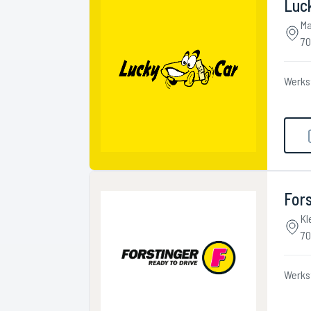
Luc
Ma
70
Werks
Fors
Kl
70
Werks