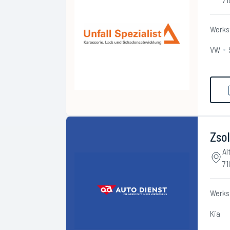
Werks
VW
Zso
Al
71
Werks
Kia