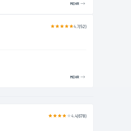
MEHR
4.7
(
52
)
MEHR
4.4
(
678
)