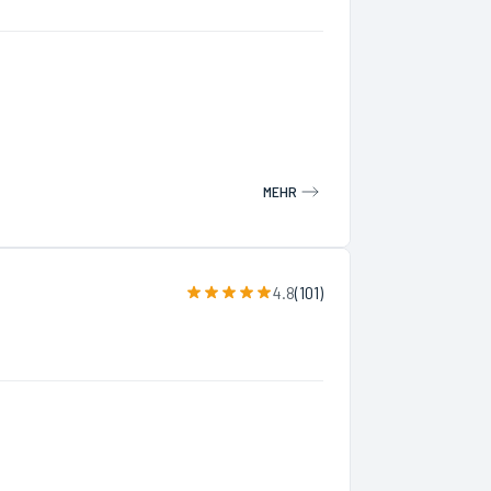
MEHR
4.8
(
101
)