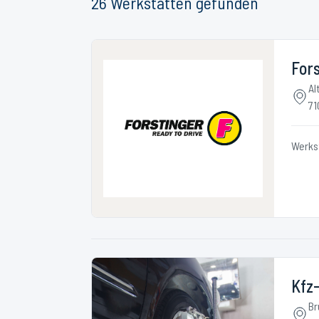
26
Werkstätten
gefunden
Fors
Al
71
Werks
Kfz-
Br