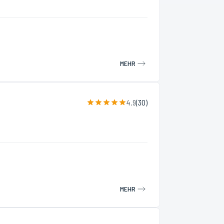
MEHR
4.9
(
30
)
MEHR