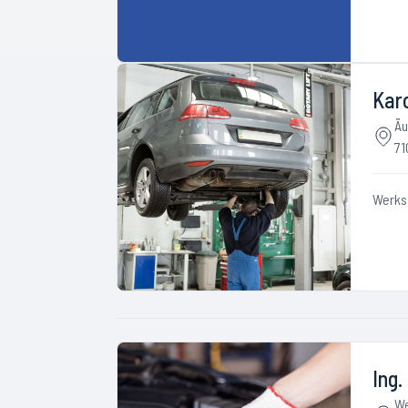
Kar
Äu
71
Werks
Ing.
We