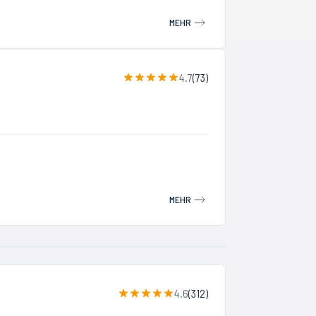
MEHR
4.7
(
73
)
MEHR
4.6
(
312
)