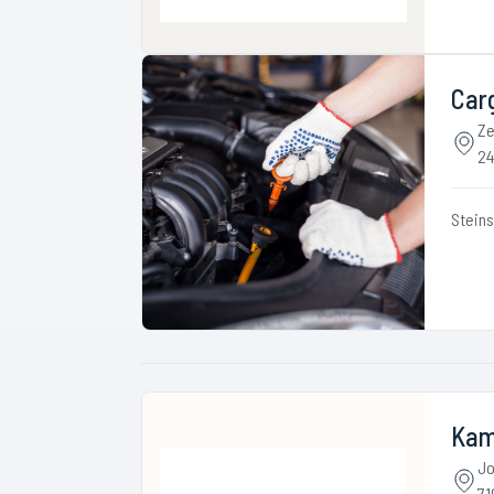
Car
Ze
24
Stein
Kamp
Jo
71