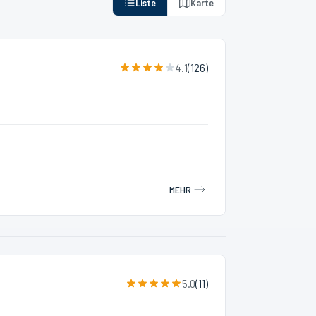
Liste
Karte
4.1
(
126
)
MEHR
5.0
(
11
)