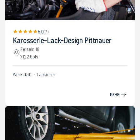
5.0
(
7
)
Karosserie-Lack-Design Pittnauer
Zeiseln 18
7122 Gols
Werkstatt
Lackierer
MEHR