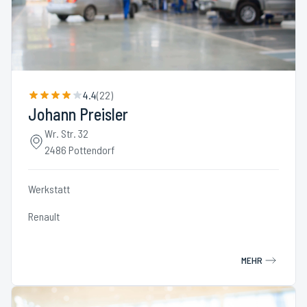
4.4
(
22
)
Johann Preisler
Wr. Str. 32
2486 Pottendorf
Werkstatt
Renault
MEHR