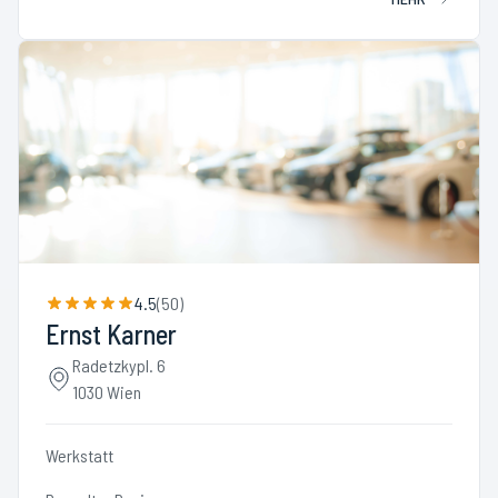
4.5
(
50
)
Ernst Karner
Radetzkypl. 6
1030 Wien
Werkstatt