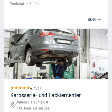
Werkstatt
Reifen
MEHR
4.7
(
73
)
Karosserie- und Lackiercenter
Äußeres Hirschfeld 8
7100 Neusiedl am See