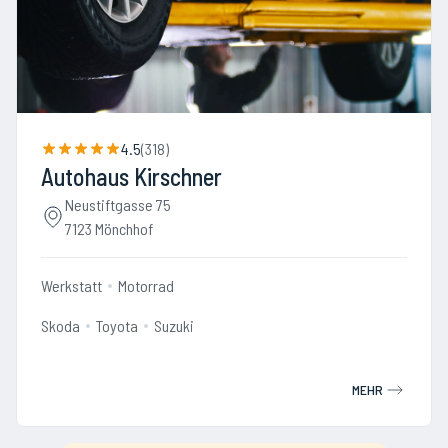
4.5
(
318
)
Autohaus Kirschner
Neustiftgasse 75
7123 Mönchhof
Werkstatt
Motorrad
Skoda
Toyota
Suzuki
MEHR