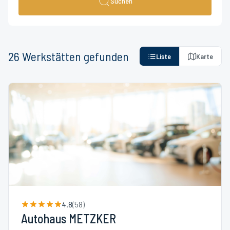
Suchen
26
Werkstätten
gefunden
Liste
Karte
4.8
(
58
)
Autohaus METZKER