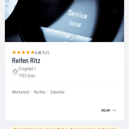
4.8
(
142
)
Reifen Ritz
Eisgrübl 1
7122 Gols
Werkstatt
Reifen
Zubehör
MEHR