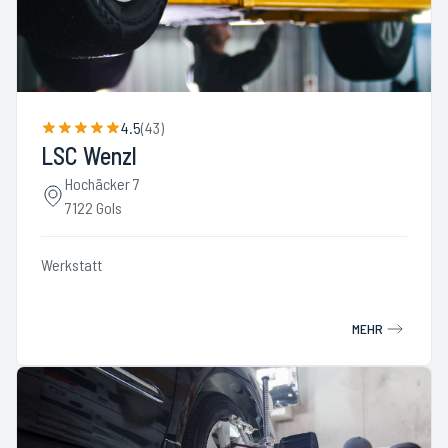
4.5
(
43
)
LSC Wenzl
Hochäcker 7
7122 Gols
Werkstatt
MEHR