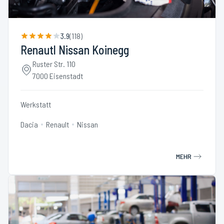
3.9
(
118
)
Renautl Nissan Koinegg
Ruster Str. 110
7000 Eisenstadt
Werkstatt
Dacia
Renault
Nissan
MEHR